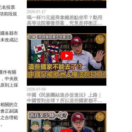
記名投票
2026-07-17
1項前段規
喝一杯75元超商拿鐵差點坐牢？動用
高等法院審微罪案，究竟是捍衛正義
還是浪費司法資源？
全國各縣市
尚未改成記
運作有關
項，中央政
此原則上採
2026-07-09
中國《民族團結進步促進法》上路｜
中國管到全球？所以這些國家都不能
閱相關的立
去了？中國早就被歐洲人權法院打
議會正副議
臉？
權之合理範
旨。