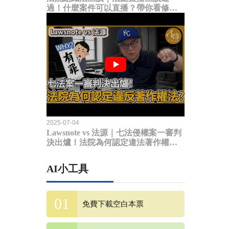
過！什麼案件可以直播？帶你看修法
內容
2025-07-04
Lawsnote vs 法源｜七法侵權案一審判
決出爐！法院為何認定違法著作權
法？
AI小工具
免費下載空白本票