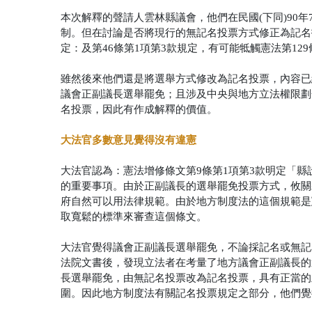
本次解釋的聲請人雲林縣議會，他們在民國(下同)90
制。但在討論是否將現行的無記名投票方式修正為記名投
定：及第46條第1項第3款規定，有可能牴觸憲法第12
雖然後來他們還是將選舉方式修改為記名投票，內容已
議會正副議長選舉罷免；且涉及中央與地方立法權限劃
名投票，因此有作成解釋的價值。
大法官多數意見覺得沒有違憲
大法官認為：憲法增修條文第9條第1項第3款明定「
的重要事項。由於正副議長的選舉罷免投票方式，攸關
府自然可以用法律規範。由於地方制度法的這個規範是
取寬鬆的標準來審查這個條文。
大法官覺得議會正副議長選舉罷免，不論採記名或無記
法院文書後，發現立法者在考量了地方議會正副議長的
長選舉罷免，由無記名投票改為記名投票，具有正當的
圍。因此地方制度法有關記名投票規定之部分，他們覺