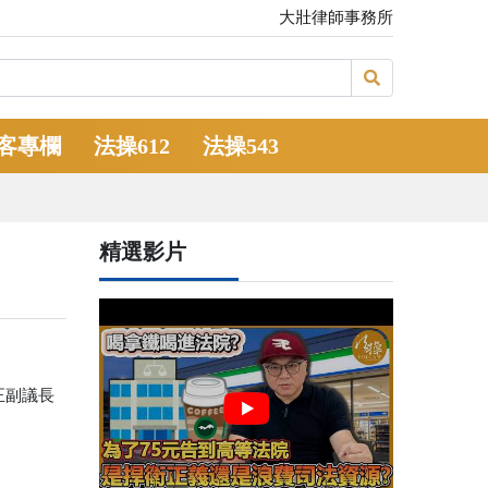
大壯律師事務所
客專欄
法操612
法操543
精選影片
正副議長