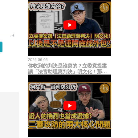
2026-06-05
你收到的判決是誰寫的？立委竟提案
讓「法官助理寫判決」明文化！那以
後是不是乾脆連開庭都外包出去？