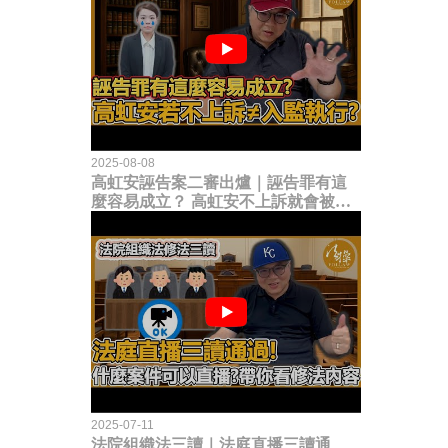
2025-08-08
高虹安誣告案二審出爐｜誣告罪有這
麼容易成立？ 高虹安不上訴就會被
關？這句話其實不太對！
2025-07-11
法院組織法三讀｜法庭直播三讀通