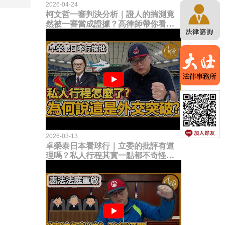
2026-04-24
柯文哲一審判決分析｜證人的揣測竟
然被一審當成證據？高律師帶你看未
來二審攻防的兩大核心點！
2026-03-13
卓榮泰日本看球行｜立委的批評有道
理嗎？私人行程其實一點都不奇怪？
為何說這是一種外交突破？