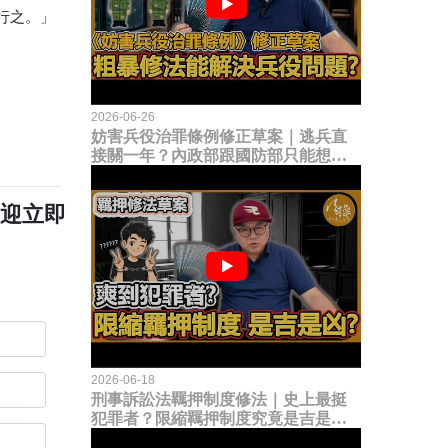
行之。」
2026-06-26
妨害兵役治罪條例修正草案｜逃兵直
接關一年？內政部跟國防部只能想到
這種粗暴修法，是能解決什麼兵役問
題？
歡迎立即
2026-06-18
刑事訴訟法羈押制度修法｜史上最挺
犯罪者？限縮羈押制度究竟是吉是
凶？