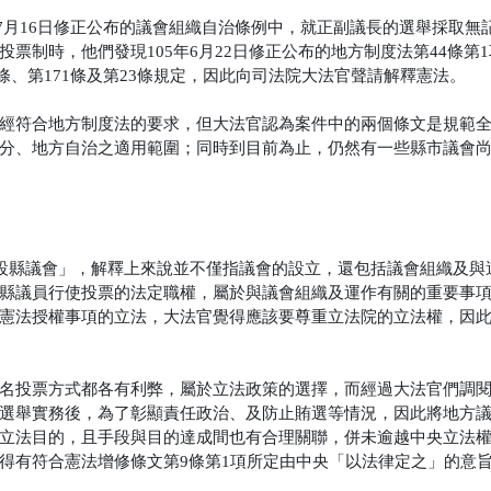
年7月16日修正公布的議會組織自治條例中，就正副議長的選舉採取無
票制時，他們發現105年6月22日修正公布的地方制度法第44條第
9條、第171條及第23條規定，因此向司法院大法官聲請解釋憲法。
經符合地方制度法的要求，但大法官認為案件中的兩個條文是規範
分、地方自治之適用範圍；同時到目前為止，仍然有一些縣市議會
縣設縣議會」，解釋上來說並不僅指議會的設立，還包括議會組織及與
縣議員行使投票的法定職權，屬於與議會組織及運作有關的重要事
憲法授權事項的立法，大法官覺得應該要尊重立法院的立法權，因
名投票方式都各有利弊，屬於立法政策的選擇，而經過大法官們調
選舉實務後，為了彰顯責任政治、及防止賄選等情況，因此將地方
立法目的，且手段與目的達成間也有合理關聯，併未逾越中央立法
得有符合憲法增修條文第9條第1項所定由中央「以法律定之」的意