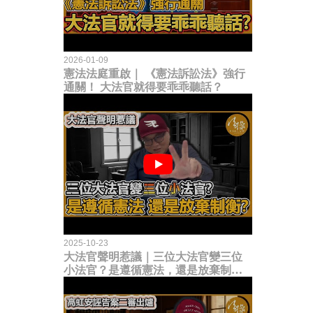
2026-01-09
憲法法庭重啟｜ 《憲法訴訟法》強行
通關！ 大法官就得要乖乖聽話？
2025-10-23
大法官聲明惹議｜三位大法官變三位
小法官？是遵循憲法，還是放棄制衡
立法權？