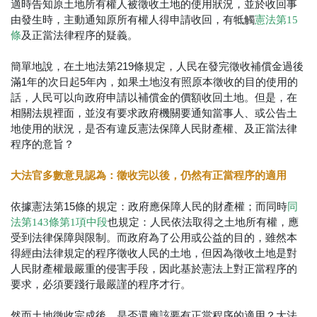
適時告知原土地所有權人被徵收土地的使用狀況，並於收回事
由發生時，主動通知原所有權人得申請收回，有牴觸
憲法第15
及正當法律程序的疑義。
條
簡單地說，在土地法第219條規定，人民在發完徵收補償金過後
滿1年的次日起5年內，如果土地沒有照原本徵收的目的使用的
話，人民可以向政府申請以補償金的價額收回土地。但是，在
相關法規裡面，並沒有要求政府機關要通知當事人、或公告土
地使用的狀況，是否有違反憲法保障人民財產權、及正當法律
程序的意旨？
大法官多數意見認為：徵收完以後，仍然有正當程序的適用
依據憲法第15條的規定：政府應保障人民的財產權；而同時
同
也規定：人民依法取得之土地所有權，應
法第143條第1項中段
受到法律保障與限制。而政府為了公用或公益的目的，雖然本
得經由法律規定的程序徵收人民的土地，但因為徵收土地是對
人民財產權最嚴重的侵害手段，因此基於憲法上對正當程序的
要求，必須要踐行最嚴謹的程序才行。
然而土地徵收完成後，是否還應該要有正當程序的適用？大法