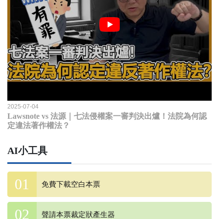
2025-07-04
Lawsnote vs 法源｜七法侵權案一審判決出爐！法院為何認
定違法著作權法？
AI小工具
免費下載空白本票
聲請本票裁定狀產生器