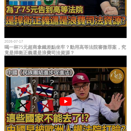
2026-07-17
喝一杯75元超商拿鐵差點坐牢？動用高等法院審微罪案，究
竟是捍衛正義還是浪費司法資源？