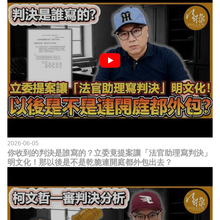
2026-06-05
你收到的判決是誰寫的？立委竟提案讓「法官助理寫判決」
明文化！那以後是不是乾脆連開庭都外包出去？