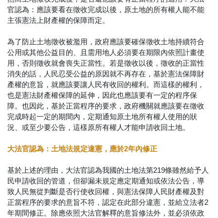
官認為：應該要看在徵收完成以後，原土地的所有權人能不能
主張憲法上財產權的保障而定。
為了防止土地徵收被濫用，政府應該要確保徵收土地持續符合
公用或其他公益目的、且需用地人必須要在期限內依照計畫使
用，否則徵收就會喪失正當性。若是徵收以後，徵收的正當性
消失的話，人民忍受公益的原因就不再存在，基於憲法保障財
產權的意旨，就應該要讓人民有收回的權利。而這樣的權利，
也是憲法財產權保障的延伸，因此也應該要有一定的程序保
障。也因此，基於正當程序的要求，政府機關就應該要在徵收
完成時起一定的期間內，定期通知原土地所有權人使用的狀
況、或至少要公告，這樣原所有權人才能申請收回土地。
大法官認為：土地法規定違憲，應於2年內修正
基於上述的理由，大法官認為我國的土地法第219條雖然給予人
民申請收回的管道，但卻漏未規定應定期通知或依法公告，導
致人民無從判斷是否行使收回權，與憲法保障人民財產權及對
正當程序的要求的意旨不符，認定在此部分違憲，並給立法者2
年期間修正。除應依照大法官解釋的意旨修法外，並必須依政