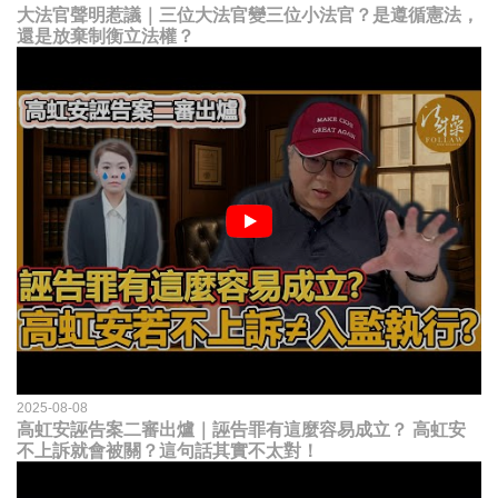
大法官聲明惹議｜三位大法官變三位小法官？是遵循憲法，
還是放棄制衡立法權？
2025-08-08
高虹安誣告案二審出爐｜誣告罪有這麼容易成立？ 高虹安
不上訴就會被關？這句話其實不太對！