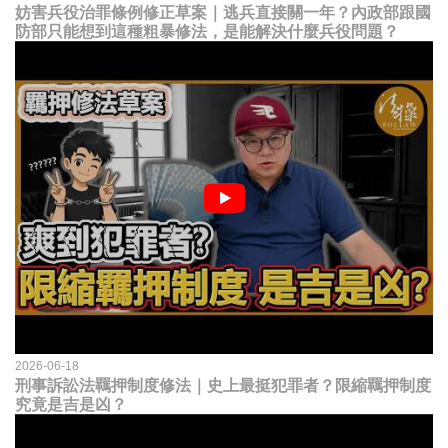
妨害兵役治罪條例修正草案｜逃兵直接關一年？內政部跟國
防部只能想到這種粗暴修法，是能解決什麼兵役問題？
2026-06-18
刑事訴訟法羈押制度修法｜史上最挺犯罪者？限縮羈押制度
究竟是吉是凶？