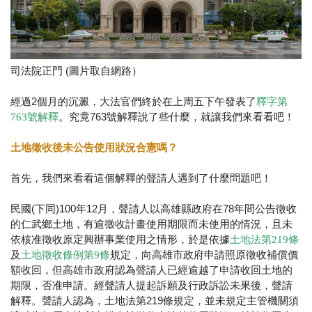
司法院正門 (圖片取自網路）
經過2個月的沉澱，大法官們終於在上周五下午發表了
釋字第
。究竟763號解釋說了些什麼，就讓我們來看看吧！
763號解釋
土地徵收後未公告使用狀況合憲嗎？
首先，我們來看看這個解釋的聲請人遇到了什麼問題吧！
民國(下同)100年12月，聲請人以高雄縣政府在78年間公告徵收
的仁武鄉土地，有逾徵收計畫使用期限而未使用的情況，且未
依核准徵收原定興辦事業使用之情形，於是依據
土地法第219條
及
規定，向高雄市政府申請照原徵收補償價
土地徵收條例第9條
額收回，但高雄市政府認為聲請人已經逾越了申請收回土地的
期限，否准申請。經聲請人提起訴願及行政訴訟未果後，聲請
解釋。聲請人認為，土地法第219條規定，並未規定主管機關須