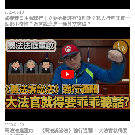
2026-03-13
卓榮泰日本看球行｜立委的批評有道理嗎？私人行程其實一
點都不奇怪？為何說這是一種外交突破？
2026-01-09
憲法法庭重啟｜ 《憲法訴訟法》強行通關！ 大法官就得要