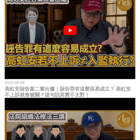
2025-08-08
高虹安誣告案二審出爐｜誣告罪有這麼容易成立？ 高虹安
不上訴就會被關？這句話其實不太對！