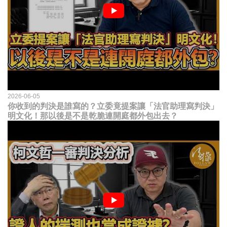
2026-06-05
你收到的判決是誰寫的？立委竟提案讓「法官助理寫判決」
明文化！那以後是不是乾脆連開庭都外包出去？