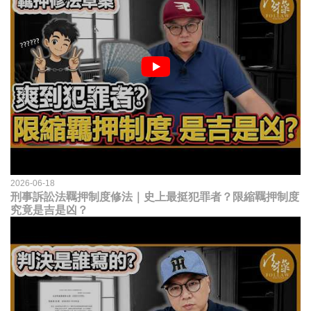
2026-06-18
刑事訴訟法羈押制度修法｜史上最挺犯罪者？限縮羈押制度
究竟是吉是凶？