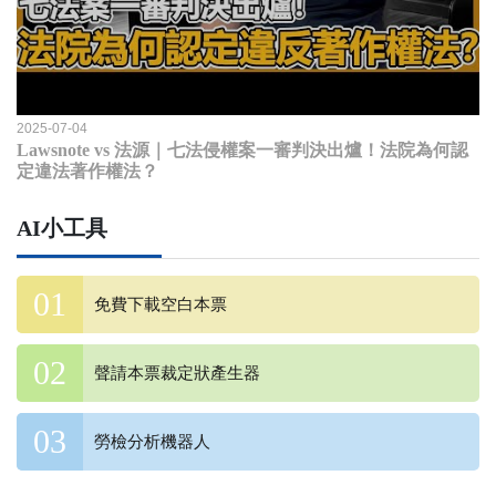
2025-07-04
Lawsnote vs 法源｜七法侵權案一審判決出爐！法院為何認
定違法著作權法？
AI小工具
免費下載空白本票
聲請本票裁定狀產生器
勞檢分析機器人