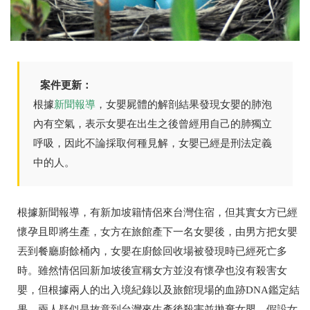
案件更新：
根據
新聞報導
，女嬰屍體的解剖結果發現女嬰的肺泡
內有空氣，表示女嬰在出生之後曾經用自己的肺獨立
呼吸，因此不論採取何種見解，女嬰已經是刑法定義
中的人。
根據新聞報導，有新加坡籍情侶來台灣住宿，但其實女方已經
懷孕且即將生產，女方在旅館產下一名女嬰後，由男方把女嬰
丟到餐廳廚餘桶內，女嬰在廚餘回收場被發現時已經死亡多
時。雖然情侶回新加坡後宣稱女方並沒有懷孕也沒有殺害女
嬰，但根據兩人的出入境紀錄以及旅館現場的血跡DNA鑑定結
果，兩人疑似是故意到台灣來生產後殺害並拋棄女嬰，假設女