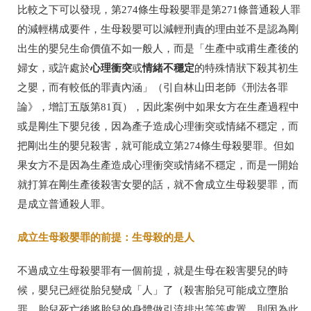
比較之下可以發現，第274條生母殺嬰罪是第271條普通殺人罪
的減輕構成要件，生母殺嬰可以減輕刑責的理由並不是認為剛
出生的嬰兒生命價值不如一般人，而是「生產中或甫生產後的
心理衝突
情緒不穩定
婦女，或許處於
或
的特殊情狀下殺其初生
之嬰，而有較低的罪責內涵」（引自林山田老師《刑法各罪
論》，增訂五版第81頁），因此案例中如果女方在生產過程中
或是剛生下嬰兒後，因為產子造成心理衝突或情緒不穩定，而
把剛出生的嬰兒殺害，就可能成立第274條生母殺嬰罪。但如
果女方不是因為生產造成心理衝突或情緒不穩定，而是一開始
就打算在剛生產後殺害女嬰的話，就不會成立生母殺嬰罪，而
是成立普通殺人罪。
成立生母殺嬰罪的前提：生母殺的是人
不過成立生母殺嬰罪有一個前提，就是生母在殺害嬰兒的時
候，嬰兒已經從胎兒變成「人」了（殺害胎兒可能成立墮胎
罪，胎兒死亡後將胎兒的身體做引流排出等等處置，則因為此