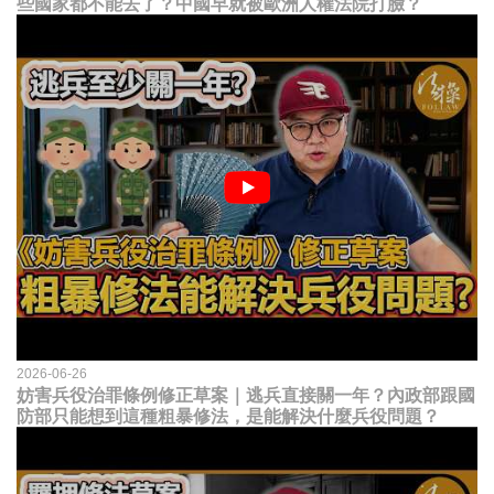
些國家都不能去了？中國早就被歐洲人權法院打臉？
2026-06-26
妨害兵役治罪條例修正草案｜逃兵直接關一年？內政部跟國
防部只能想到這種粗暴修法，是能解決什麼兵役問題？