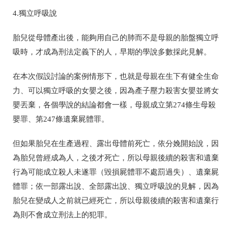
4.獨立呼吸說
胎兒從母體產出後，能夠用自己的肺而不是母親的胎盤獨立呼
吸時，才成為刑法定義下的人，早期的學說多數採此見解。
在本次假設討論的案例情形下，也就是母親在生下有健全生命
力、可以獨立呼吸的女嬰之後，因為產子壓力殺害女嬰並將女
嬰丟棄，各個學說的結論都會一樣，母親成立第274條生母殺
嬰罪、第247條遺棄屍體罪。
但如果胎兒在生產過程、露出母體前死亡，依分娩開始說，因
為胎兒曾經成為人，之後才死亡，所以母親後續的殺害和遺棄
行為可能成立殺人未遂罪（毀損屍體罪不處罰過失）、遺棄屍
體罪；依一部露出說、全部露出說、獨立呼吸說的見解，因為
胎兒在變成人之前就已經死亡，所以母親後續的殺害和遺棄行
為則不會成立刑法上的犯罪。