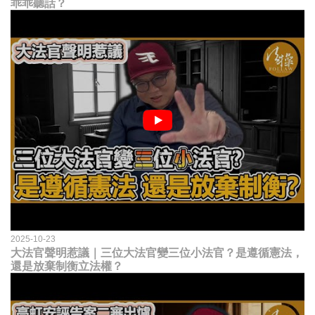
乖乖聽話？
2025-10-23
大法官聲明惹議｜三位大法官變三位小法官？是遵循憲法，
還是放棄制衡立法權？