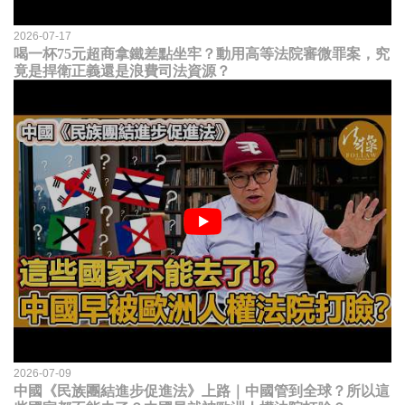
2026-07-17
喝一杯75元超商拿鐵差點坐牢？動用高等法院審微罪案，究
竟是捍衛正義還是浪費司法資源？
2026-07-09
中國《民族團結進步促進法》上路｜中國管到全球？所以這