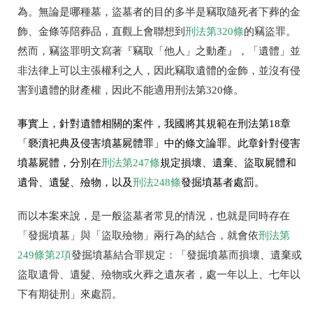
為。無論是哪種墓，盜墓者的目的多半是竊取隨死者下葬的金
飾、金條等陪葬品，直觀上會聯想到
刑法第320條
的竊盜罪。
然而，竊盜罪明文寫著『竊取「他人」之動產』，「遺體」並
非法律上可以主張權利之人，因此竊取遺體的金飾，並沒有侵
害到遺體的財產權，因此不能適用刑法第320條。
事實上，針對遺體相關的案件，我國將其規範在刑法第18章
「褻瀆祀典及侵害墳墓屍體罪」中的條文論罪。此章針對侵害
墳墓屍體，分別在
刑法第247條
規定損壞、遺棄、盜取屍體和
遺骨、遺髮、殮物，以及
刑法248條
發掘墳墓者處罰。
而以本案來說，是一般盜墓者常見的情況，也就是同時存在
「發掘墳墓」與「盜取殮物」兩行為的結合，就會依
刑法第
249條第2項
發掘墳墓結合罪規定：「
發掘墳墓而損壞、遺棄或
盜取遺骨、遺髮、殮物或火葬之遺灰者，處一年以上、七年以
下有期徒刑
」來處罰。