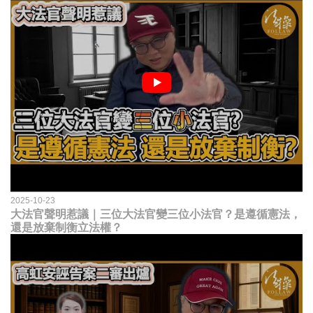
2025-10-23
大法官聲明惹議｜三位大法官變三位小法官？是遵循憲法，
還是放棄制衡立法權？