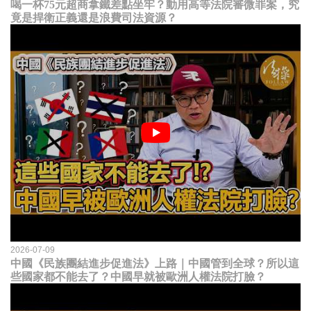
喝一杯75元超商拿鐵差點坐牢？動用高等法院審微罪案，究
竟是捍衛正義還是浪費司法資源？
2026-07-09
中國《民族團結進步促進法》上路｜中國管到全球？所以這
些國家都不能去了？中國早就被歐洲人權法院打臉？