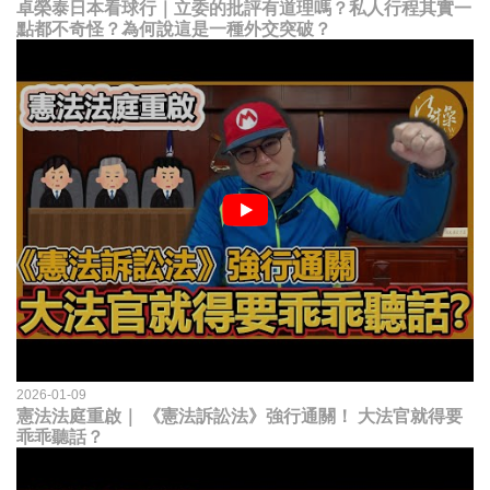
卓榮泰日本看球行｜立委的批評有道理嗎？私人行程其實一
點都不奇怪？為何說這是一種外交突破？
2026-01-09
憲法法庭重啟｜ 《憲法訴訟法》強行通關！ 大法官就得要
乖乖聽話？