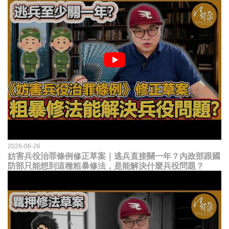
2026-06-26
妨害兵役治罪條例修正草案｜逃兵直接關一年？內政部跟國
防部只能想到這種粗暴修法，是能解決什麼兵役問題？