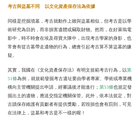
考古與盜墓不同 以文化資產保存法為依據
同樣是挖掘墳墓，考古就動作上雖與盜墓相似，但考古是以學
術研究為目的，而非損害遺體或竊取財物。然而，在好萊塢電
影中，時不時會在埃及尋寶大隊中，出現考古學家的身影，也
常會有從古墓帶走遺物的行為，總會引起考古算不算盜墓的嫌
疑。
其實，我國在《文化資產保存法》有明文規範考古行為，以
第
51條
為例，就規範發掘考古遺址要由學者專家、學術或專業機
構向主管機關提出申請，經審議後才能進行；
第53條
也規定發
掘出土的遺物，應送交指定機關保管。此外，依本法規定，對
古蹟保存維護有貢獻者有提供獎勵，若毀損也會有罰則，可見
在法律上，盜墓和考古是不一樣的喔！