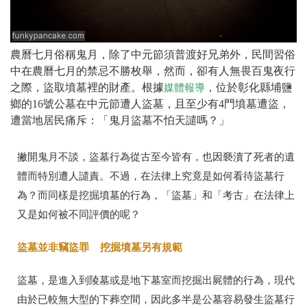
農曆七月俗稱鬼月，除了中元節須普渡好兄弟外，民間習俗
中在農曆七月的禁忌不勝枚舉，然而，卻有人無畏百鬼夜行
之際，盜取墳墓裡的財產。根據
，位於彰化縣埔鹽
媒體報導
鄉的16號公墓在中元節遭人盜墓，且至少有4門墳墓遭盜，
遭當地居民痛斥：「鬼月盜墓不怕天譴嗎？」
撇開鬼月不談，盜墓行為從古至今皆有，也因褻瀆了死者的遺
體而特別遭人譴責。不過，在法律上究竟是如何看待盜墓行
為？而同樣是挖掘墳墓的行為，「盜墓」和「考古」在法律上
又是如何被不同評價的呢？
盜墓並非竊盜罪 挖掘墳墓另有規範
盜墓，是進入到陵墓或是地下墓室而挖掘出屍體的行為，現代
由於已較無大型的下葬空間，因此多半是公墓容易發生盜墓行