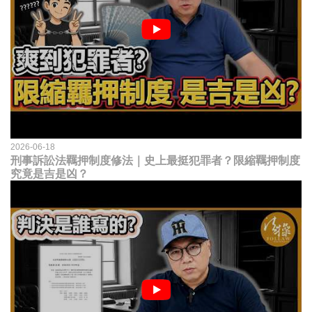
2026-06-18
刑事訴訟法羈押制度修法｜史上最挺犯罪者？限縮羈押制度
究竟是吉是凶？