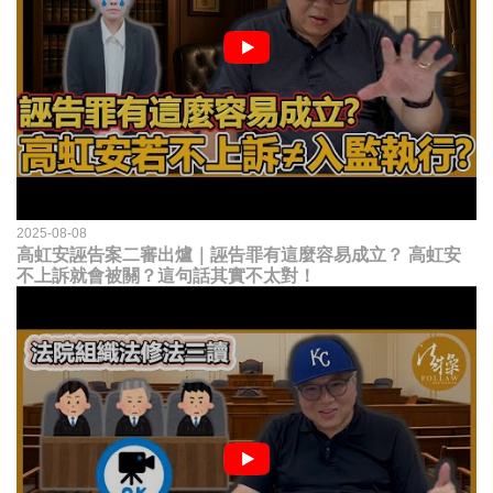
2025-08-08
高虹安誣告案二審出爐｜誣告罪有這麼容易成立？ 高虹安
不上訴就會被關？這句話其實不太對！