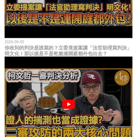
2026-06-05
你收到的判決是誰寫的？立委竟提案讓「法官助理寫判決」
明文化！那以後是不是乾脆連開庭都外包出去？