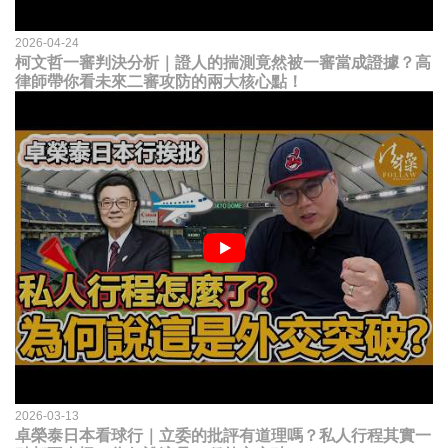
2026-04-24
柯文哲一審判決分析｜證人的揣測竟然被一審當成證據？高
律師帶你看未來二審攻防的兩大核心點！
2026-03-13
卓榮泰日本看球行｜立委的批評有道理嗎？私人行程其實一