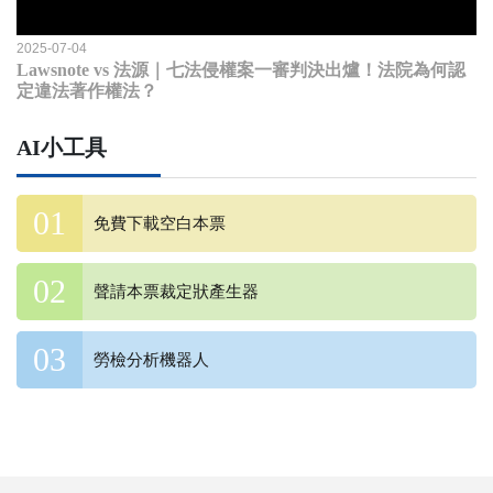
2025-07-04
Lawsnote vs 法源｜七法侵權案一審判決出爐！法院為何認
定違法著作權法？
AI小工具
免費下載空白本票
聲請本票裁定狀產生器
勞檢分析機器人