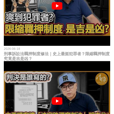
2026-06-18
刑事訴訟法羈押制度修法｜史上最挺犯罪者？限縮羈押制度
究竟是吉是凶？