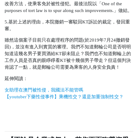
改善方法，使乘客免於被性侵犯。最後法院以「One of the
purposes of tort law is to spur along such improvements.」做結。
5.基於上述的理由，本院撤銷一審駁回KT訴訟的裁定，發回重
審。
雖然這個案子目前只在處理程序的問題(於2019年7月24撤銷發
回)，並沒有進入到實質的審理。我們不知道郵輪公司是否明明
知道這幾名男子要買酒給KT卻未阻止？我們也不知道郵輪上的
工作人員是否真的眼睜睜看KT被十幾個男子帶走？但這個判決
肯認了一點，就是郵輪公司需要為乘客的人身安全負責！
延伸閱讀：
女助理在澳門被性侵，我國法不能管嗎
【youtuber下藥性侵事件】乘機性交？還是加重強制性交？