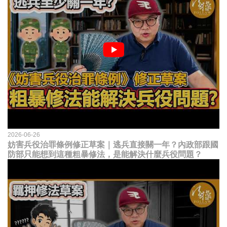
2026-06-26
妨害兵役治罪條例修正草案｜逃兵直接關一年？內政部跟國
防部只能想到這種粗暴修法，是能解決什麼兵役問題？