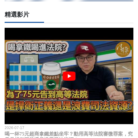
精選影片
2026-07-17
喝一杯75元超商拿鐵差點坐牢？動用高等法院審微罪案，究