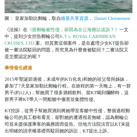
圖： 皇家加勒比郵輪，取自
，
維基共享資源
Daniel Christensen
《法操》在
《搭郵輪被性侵，卻因為在公海難以追訴？》
一文
中，提到少女控告郵輪公司
K.T v.
ROYAL CARIBBEAN
CRUISES
, LTD.
案。但其實這個案件，是在處理少女KT提告卻
被一審法院駁回的問題，而究竟為什麼會被駁回？二審法院又
是怎麼認定的呢？
事情發生經過
2015年聖誕節過後，未成年的KT(化名)和她的祖父母與姊妹，
參加了7天皇家加勒比郵輪行程。在旅程的第一天晚上，有一群
男子(約12人)，幫她買了很多酒精飲料。當KT喝到爛醉時，這
群男子將KT帶入一間船艙中傷害並集體性侵。
KT控訴，從男子幫她買酒到將她帶至客艙中性侵，整個過程郵
輪公司的員工都有看見，卻對她的遭遇視若無睹，認為郵輪公
司並未盡保護乘客的義務因而提告。但地方法院法官以KT未提
出明確的請求權基礎而駁回她的訴訟，KT提出上訴。