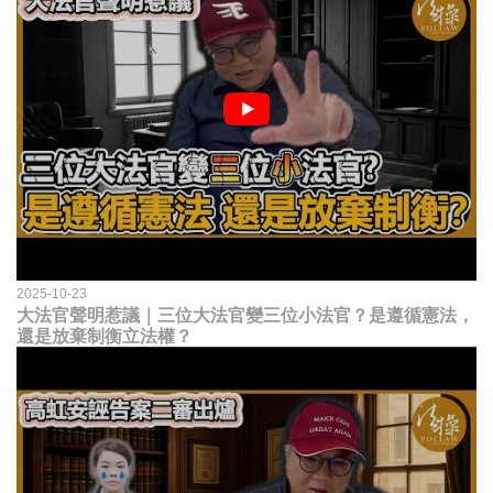
2025-10-23
大法官聲明惹議｜三位大法官變三位小法官？是遵循憲法，
還是放棄制衡立法權？