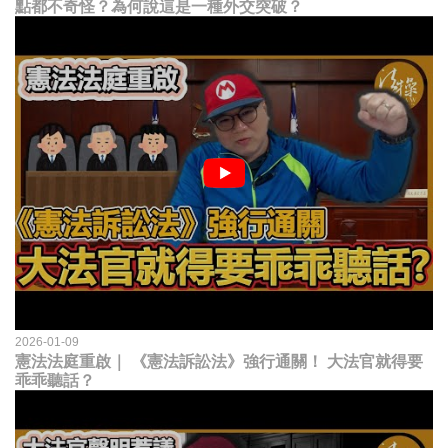
點都不奇怪？為何說這是一種外交突破？
2026-01-09
憲法法庭重啟｜ 《憲法訴訟法》強行通關！ 大法官就得要
乖乖聽話？