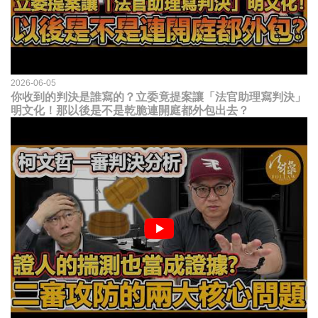
2026-06-05
你收到的判決是誰寫的？立委竟提案讓「法官助理寫判決」
明文化！那以後是不是乾脆連開庭都外包出去？