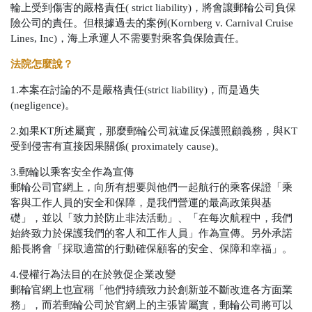
輪上受到傷害的嚴格責任( strict liability)，將會讓郵輪公司負保
險公司的責任。但根據過去的案例(Kornberg v. Carnival Cruise
Lines, Inc)，海上承運人不需要對乘客負保險責任。
法院怎麼說？
1.本案在討論的不是嚴格責任(strict liability)，而是過失
(negligence)。
2.如果KT所述屬實，那麼郵輪公司就違反保護照顧義務，與KT
受到侵害有直接因果關係( proximately cause)。
3.郵輪以乘客安全作為宣傳
郵輪公司官網上，向所有想要與他們一起航行的乘客保證「乘
客與工作人員的安全和保障，是我們營運的最高政策與基
礎」，並以「致力於防止非法活動」、「在每次航程中，我們
始終致力於保護我們的客人和工作人員」作為宣傳。另外承諾
船長將會「採取適當的行動確保顧客的安全、保障和幸福」。
4.侵權行為法目的在於敦促企業改變
郵輪官網上也宣稱「他們持續致力於創新並不斷改進各方面業
務」，而若郵輪公司於官網上的主張皆屬實，郵輪公司將可以