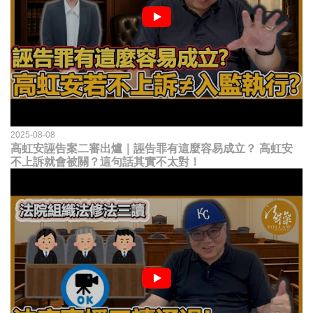
2025-08-08
高虹安誣告案二審出爐｜誣告罪有這麼容易成立？ 高虹安
不上訴就會被關？這句話其實不太對！