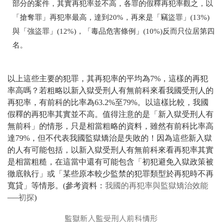
部分的案件，其實再犯率並不高，各罪的假釋再犯率觀之，以
「搶奪罪」再犯率最高，達到20%，再來是「竊盜罪」(13%)
與「強盜罪」(12%)，「毒品危害條例」(10%)反而只位居第四
名。
以上這些主要的犯罪，其再犯率的平均為7%，這樣的再犯
率高嗎？若粗略以新入獄受刑人有無前科來看我國受刑人的
再犯率，有前科的比率為63.2%至79%。以這樣比較，我國
假釋的再犯率其實並不高。值得注意的是「新入獄受刑人有
無前科」的情形，只是相當粗略的資料，雖然有前科比率高
達79%，但不代表我國監獄矯治是失敗的！因為這些新入獄
的人有可能包括，以新入獄受刑人有無前科來看再犯率其實
是相當粗糙，在這當中還有可能包含「初犯避免入獄政策被
徹底執行」或「某些原本較少監禁的犯罪類型於再犯時不再
寬貸」等情形。(參考資料：
我國的再犯率與監獄矯治效能
──初探
)