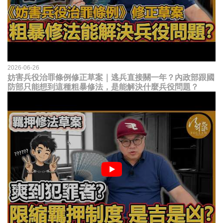
2026-06-26
妨害兵役治罪條例修正草案｜逃兵直接關一年？內政部跟國
防部只能想到這種粗暴修法，是能解決什麼兵役問題？