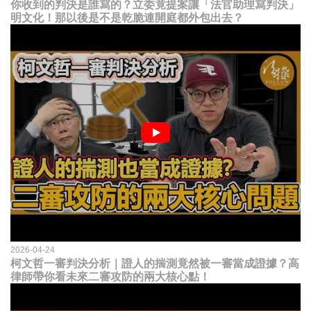
你收到的判決是誰寫的？立委竟提案讓「法官助理寫判決」
明文化！那以後是不是乾脆連開庭都外包出去？
2026-04-24
柯文哲一審判決分析｜證人的揣測竟然被一審當成證據？高
律師帶你看未來二審攻防的兩大核心點！