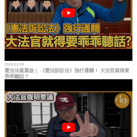
2026-01-09
憲法法庭重啟｜ 《憲法訴訟法》強行通關！ 大法官就得要
乖乖聽話？