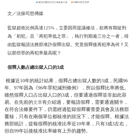
文／法操司想傳媒
監獄超收比例高達125%，立委因而提議修法，欲將有期徒刑
為「初犯」且「再犯率低之罪」，執行刑期逾三分之一者，得
由監獄報請法務部准許假釋出獄。究竟假釋後再犯率為何？又
以那些罪的再犯率最高呢？
假釋人數占總出獄人口的3成
根據近10年的統計結果，假釋占總出獄人數的3成，民國96
年、97年因為《96年罪犯減刑條例》，所以假釋比率將低。
雖然假釋人口占出獄人口的3成，但要通過假釋並非如此容
易。在先前的
有介紹過，要報請假釋，需要通過關卡，
文章
在符合法條要件下，仍需經過監獄假釋審查委員會及法務部
覆核，只有在兩個單位都核准的狀況下，才能假釋。根據法
務部統計，提報假釋的核准比率近10年來，只有3成3左右，
但自99年以後核准比率確有上升的趨勢。