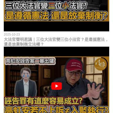
2025-10-23
大法官聲明惹議｜三位大法官變三位小法官？是遵循憲法，
還是放棄制衡立法權？