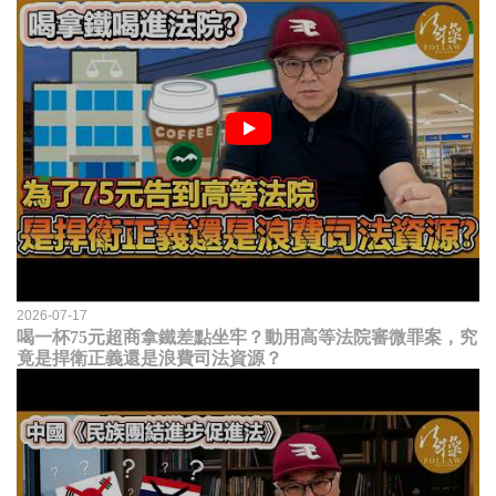
2026-07-17
喝一杯75元超商拿鐵差點坐牢？動用高等法院審微罪案，究
竟是捍衛正義還是浪費司法資源？