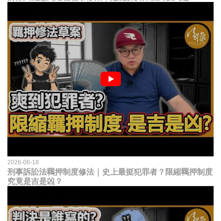
2026-06-18
刑事訴訟法羈押制度修法｜史上最挺犯罪者？限縮羈押制度
究竟是吉是凶？