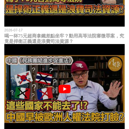
2026-07-17
喝一杯75元超商拿鐵差點坐牢？動用高等法院審微罪案，究
竟是捍衛正義還是浪費司法資源？