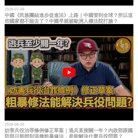
2026-07-09
中國《民族團結進步促進法》上路｜中國管到全球？所以這
些國家都不能去了？中國早就被歐洲人權法院打臉？
2026-06-26
妨害兵役治罪條例修正草案｜逃兵直接關一年？內政部跟國
防部只能想到這種粗暴修法，是能解決什麼兵役問題？