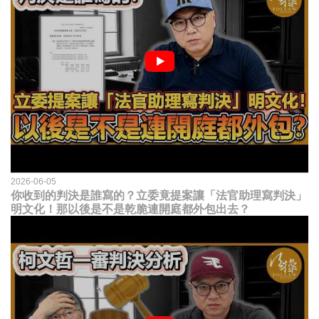
2026-06-05
你收到的判決是誰寫的？立委竟提案讓「法官助理寫判決」
明文化！那以後是不是乾脆連開庭都外包出去？