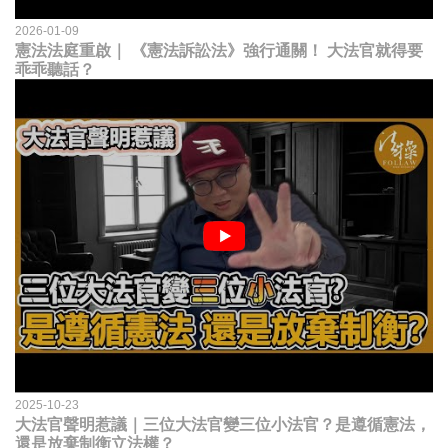
2026-01-09
憲法法庭重啟｜ 《憲法訴訟法》強行通關！ 大法官就得要
乖乖聽話？
2025-10-23
大法官聲明惹議｜三位大法官變三位小法官？是遵循憲法，
還是放棄制衡立法權？