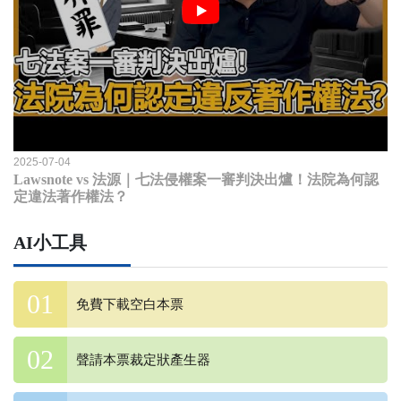
2025-07-04
Lawsnote vs 法源｜七法侵權案一審判決出爐！法院為何認
定違法著作權法？
AI小工具
免費下載空白本票
聲請本票裁定狀產生器