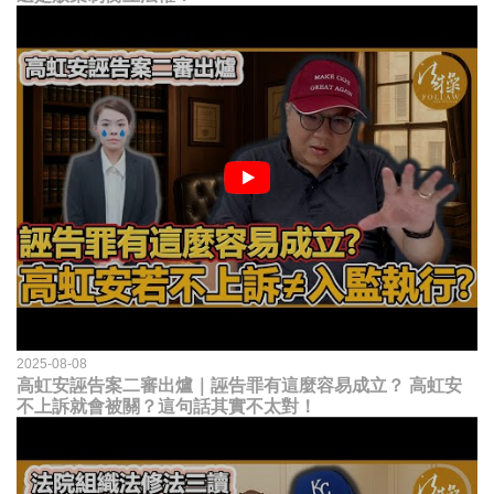
2025-08-08
高虹安誣告案二審出爐｜誣告罪有這麼容易成立？ 高虹安
不上訴就會被關？這句話其實不太對！