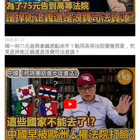
2026-07-17
喝一杯75元超商拿鐵差點坐牢？動用高等法院審微罪案，究
竟是捍衛正義還是浪費司法資源？