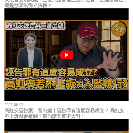
還是放棄制衡立法權？
2025-08-08
高虹安誣告案二審出爐｜誣告罪有這麼容易成立？ 高虹安
不上訴就會被關？這句話其實不太對！