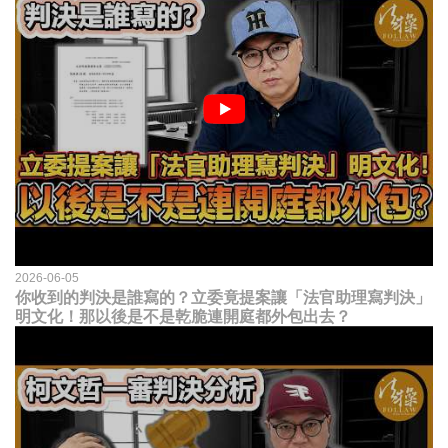
2026-06-05
你收到的判決是誰寫的？立委竟提案讓「法官助理寫判決」
明文化！那以後是不是乾脆連開庭都外包出去？