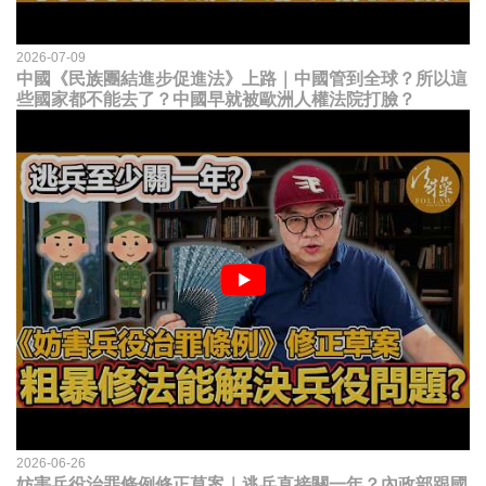
2026-07-09
中國《民族團結進步促進法》上路｜中國管到全球？所以這
些國家都不能去了？中國早就被歐洲人權法院打臉？
2026-06-26
妨害兵役治罪條例修正草案｜逃兵直接關一年？內政部跟國