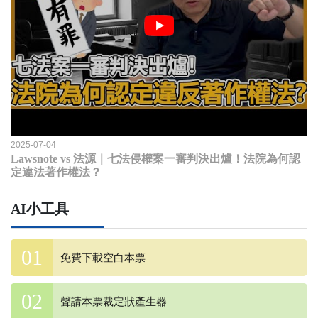
2025-07-04
Lawsnote vs 法源｜七法侵權案一審判決出爐！法院為何認
定違法著作權法？
AI小工具
免費下載空白本票
聲請本票裁定狀產生器