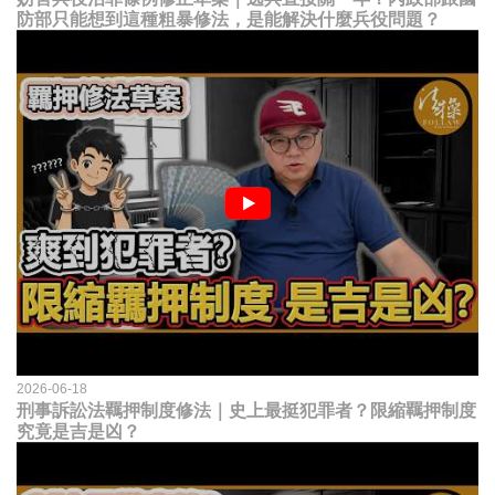
防部只能想到這種粗暴修法，是能解決什麼兵役問題？
2026-06-18
刑事訴訟法羈押制度修法｜史上最挺犯罪者？限縮羈押制度
究竟是吉是凶？