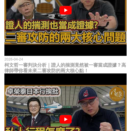
2026-04-24
柯文哲一審判決分析｜證人的揣測竟然被一審當成證據？高
律師帶你看未來二審攻防的兩大核心點！