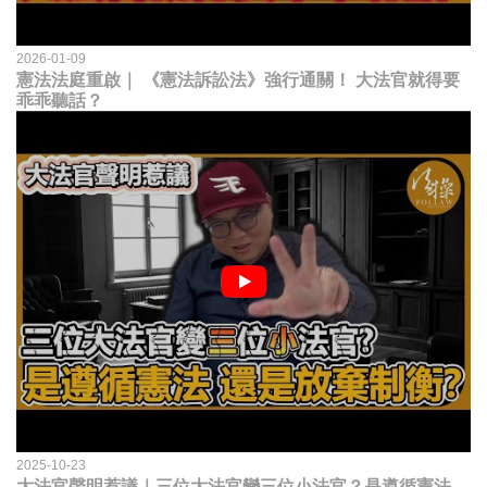
2026-01-09
憲法法庭重啟｜ 《憲法訴訟法》強行通關！ 大法官就得要
乖乖聽話？
2025-10-23
大法官聲明惹議｜三位大法官變三位小法官？是遵循憲法，