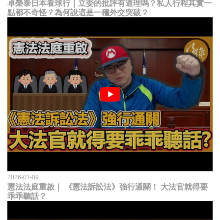
卓榮泰日本看球行｜立委的批評有道理嗎？私人行程其實一
點都不奇怪？為何說這是一種外交突破？
2026-01-09
憲法法庭重啟｜ 《憲法訴訟法》強行通關！ 大法官就得要
乖乖聽話？