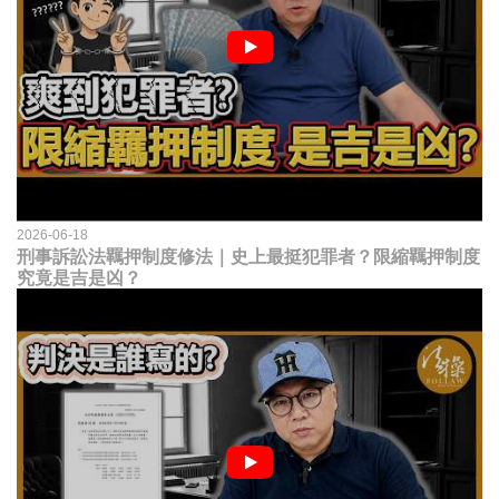
2026-06-18
刑事訴訟法羈押制度修法｜史上最挺犯罪者？限縮羈押制度
究竟是吉是凶？