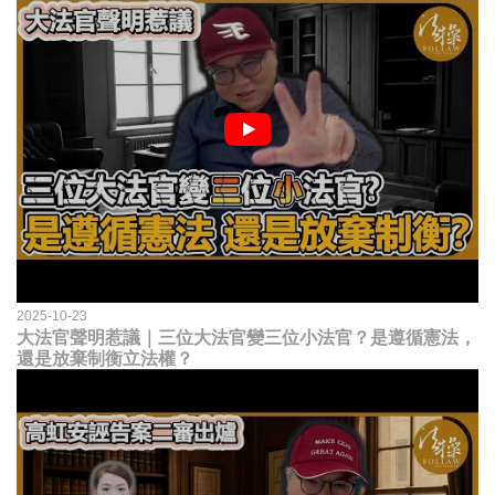
2025-10-23
大法官聲明惹議｜三位大法官變三位小法官？是遵循憲法，
還是放棄制衡立法權？