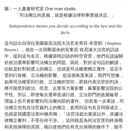
圖：一人畫畫研究室 One man studio
「司法獨立的意義，就是根據法律和事實做決定。」
Independence means you decide according to the law and the
facts.
這句話出自現任美國最高法院大法官史蒂芬·布雷耶（
Stephen
Breyer
），他在一次與剛退休的安東尼·肯尼迪大法官的訪談
中，提到這句名言。根據當時訪談的時空背景，他們在談論關
於政治選舉影響司法獨立的問題。因此，對於這句話的解讀，
比較是針對制度上的獨立，也就是司法權應獨立運作，並且不
受到行政權、立法權的影響。
從這個角度來談，我們可想像，
如果司法權受到行政、立法權的管控，那就代表法官的判決，
將可能受到政治、民意、企業等力量影響，嚴重影響法院的公
平性。所以，即便每次選舉造成行政、立法部門的政黨輪替，
理論上也不會影響到司法權內部的運作。
但若進一步來說，司
法獨立也包含法官裁判上的獨立，套用到這句名言同樣成立，
也就是我國憲法第80條所稱：「法官須超出黨派以外，依據法
律獨立審判，不受任何干涉。」這同樣是為何法官受到終身職
和其他保障的原因，藉以使他們在有充分保障的條件下，能不