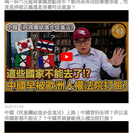
喝一杯75元超商拿鐵差點坐牢？動用高等法院審微罪案，究
竟是捍衛正義還是浪費司法資源？
2026-07-09
中國《民族團結進步促進法》上路｜中國管到全球？所以這
些國家都不能去了？中國早就被歐洲人權法院打臉？