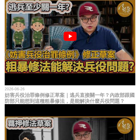
2026-06-26
妨害兵役治罪條例修正草案｜逃兵直接關一年？內政部跟國
防部只能想到這種粗暴修法，是能解決什麼兵役問題？