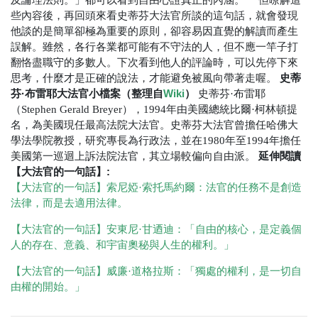
些內容後，再回頭來看史蒂芬大法官所談的這句話，就會發現
他談的是簡單卻極為重要的原則，卻容易因直覺的解讀而產生
誤解。雖然，各行各業都可能有不守法的人，但不應一竿子打
翻恪盡職守的多數人。下次看到他人的評論時，可以先停下來
史蒂
思考，什麼才是正確的說法，才能避免被風向帶著走喔。
芬·布雷耶大法官小檔案（整理自
Wiki
）
史蒂芬·布雷耶
（Stephen Gerald Breyer），1994年由美國總統比爾·柯林頓提
名，為美國現任最高法院大法官。史蒂芬大法官曾擔任哈佛大
學法學院教授，研究專長為行政法，並在1980年至1994年擔任
延伸閱讀
美國第一巡迴上訴法院法官，其立場較偏向自由派。
【大法官的一句話】:
【大法官的一句話】索尼婭·索托馬約爾：法官的任務不是創造
法律，而是去適用法律。
【大法官的一句話】安東尼·甘迺迪：「自由的核心，是定義個
人的存在、意義、和宇宙奧秘與人生的權利。」
【大法官的一句話】威廉·道格拉斯：「獨處的權利，是一切自
由權的開始。」