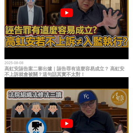
2025-08-08
高虹安誣告案二審出爐｜誣告罪有這麼容易成立？ 高虹安
不上訴就會被關？這句話其實不太對！