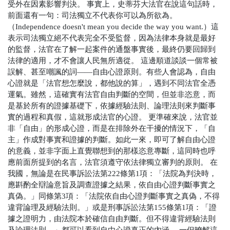
受外在因素影響判決。
事實上，史蒂芬大法官在說這句話時，
前面還有一句：司法獨立不代表你可以為所欲為。
（Independence doesn't mean you decide the way you want.）這
表示司法獨立絕不代表完全不受監督，因為法律本身就是最好
的監督，法官在了解一起案件的通盤事實後，最終仍要回歸到
法律的適用，才不會讓人民無所適從。
這邊順道談談一個常被
誤解、甚至嘲諷的詞——自由心證原則。有些人會認為，自由
心證就是「法官想怎麼說，都他說的算」，遇到不同法官全憑
運氣。雖然，這確實有法官自由判斷的空間，但並非恣意，而
是基於所有的證據基礎下，依據經驗法則、論理法則來判斷事
實的過程和真假，這就形成法官的心證。
更準確來說，法官並
非「自由」的形成心證，而是在排除外在干擾的情況下，「自
主」作成對事實和證據的判斷。如此一來，即可了解自由心證
的意義，並非字面上直覺聯想到的那樣恣意專斷，這同時也呼
應前面所提到的名言，法官須遵守依法律獨立審判的原則。
在
我國，無論是在民事訴訟法第222條第1項：「
法院為判決時，
應斟酌全辯論意旨及調查證據之結果，依自由心證判斷事實之
真偽。
」同條第3項：「法院依自由心證判斷事實之真偽，不得
違背論理及經驗法則。」或是刑事訴訟法第155條第1項：「
證
據之證明力，由法院本於確信自由判斷。但不得違背經驗法則
及論理法則。
」都可以看到自由心證真正的內涵。
一但暸解這