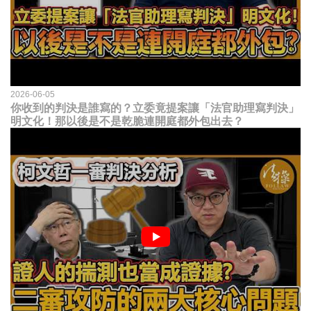
2026-06-05
你收到的判決是誰寫的？立委竟提案讓「法官助理寫判決」
明文化！那以後是不是乾脆連開庭都外包出去？