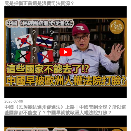
竟是捍衛正義還是浪費司法資源？
2026-07-09
中國《民族團結進步促進法》上路｜中國管到全球？所以這
些國家都不能去了？中國早就被歐洲人權法院打臉？