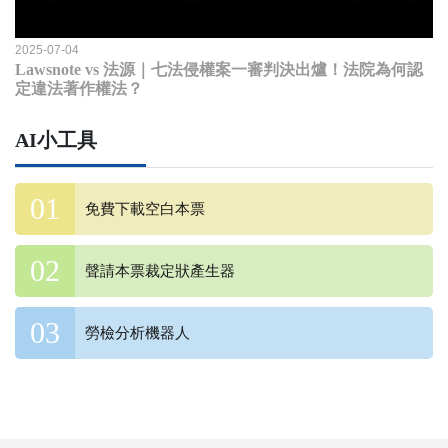
2025-07-04
Lawsnote vs 法源｜七法侵權案一審判決出爐！法院為何認
定違法著作權法？
AI小工具
免費下載空白本票
聲請本票裁定狀產生器
勞檢分析機器人