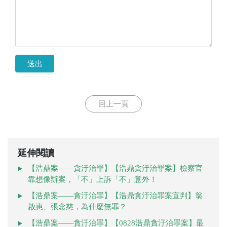
送出
回上一頁
延伸閱讀
【浩鼎案——貪汙治罪】【浩鼎貪汙治罪案】檢察官
靠想像辦案，「不」上訴「不」意外！
【浩鼎案——貪汙治罪】【浩鼎貪汙治罪案宣判】翁
啟惠、張念慈，為什麼無罪？
【浩鼎案——貪汙治罪】【0828浩鼎貪汙治罪案】最