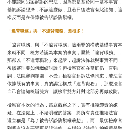
不能認同另案起訴的想法，因為都是基於同一基本事實，
基於訴訟經濟，不該這麼做，且若日後法官有此諭知，這
樣反而是在保障被告訴訟防禦權。
「違背職務」與「不違背職務」差很多！
「違背職務」與「不違背職務」這兩罪的構成基礎事實本
來就不同，檢方若認為本案的事實，屬於「違背職務」，
那卻以「不違背職務」來起訴，起訴法條就與事實不同，
後續審理要如何繼續討論？但檢察官卻在當庭仍一直強
調，法院審判範圍「不受」檢察官起訴法條拘束，若法官
依據既有的事實，真的認定構成「違背職務」，那麼法官
自己會諭知檢辯雙方，讓檢辯雙方針對此部分再做攻防。
檢察官本次的行為，當庭觀察之下，實有推諉卸責的嫌
疑。在法庭上，不給明確的答案，將所有責任推給法官，
還宣稱是「為了被告訴訟防禦權著想」，而，最後檢察官
到底有沒有要變更起訴法條，在場的《法操》編輯還是聽