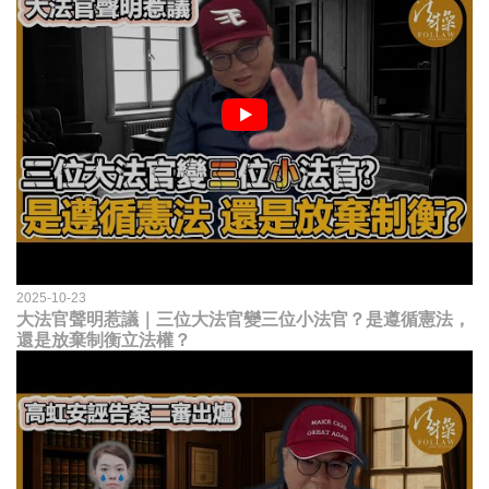
2025-10-23
大法官聲明惹議｜三位大法官變三位小法官？是遵循憲法，
還是放棄制衡立法權？