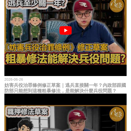
2026-06-26
妨害兵役治罪條例修正草案｜逃兵直接關一年？內政部跟國
防部只能想到這種粗暴修法，是能解決什麼兵役問題？