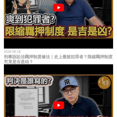
2026-06-18
刑事訴訟法羈押制度修法｜史上最挺犯罪者？限縮羈押制度
究竟是吉是凶？