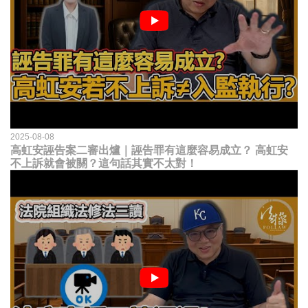
2025-08-08
高虹安誣告案二審出爐｜誣告罪有這麼容易成立？ 高虹安
不上訴就會被關？這句話其實不太對！