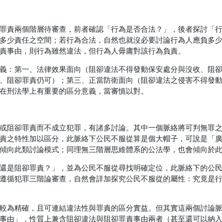
罪責兩個階層待審查，前者確認「行為是否合法？」，後者探討「
多少責任之空間；若行為合法，自然也就沒必要討論行為人應負多
責事由，則行為雖然違法，但行為人毋庸對該行為負責。
義：第一、法律效果面向（阻卻違法不得發動保安處分與沒收、阻
、阻卻罪責仍可）；第三、正當防衛面向（阻卻違法之侵害不得發
在刑法學上有重要的區分意義，當審慎以對。
或阻卻罪責而不成立犯罪，有諸多討論。其中一個脈絡將可判無罪
責之特性加以區分，此脈絡下公民不服從算是個大帽子，可說是「
傾向此類討論模式；同理無三階層思維體系的公法學，也會傾向於
還是阻卻罪責？」，並為公民不服從尋找明確定位，此脈絡下的公
遵循犯罪三階論審查，自然會詳加探究公民不服從的屬性：究竟是
較為精確，且可連結違法性與罪責的區分實益。但其實這兩個討論
事由」，性質上兼含阻卻違法與阻卻罪責事由兩者（甚至還可以納