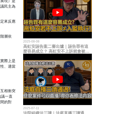
的展現）是
代議民主為
決定來反應
責階層依
2025-08-08
高虹安誣告案二審出爐｜誣告罪有這
麼容易成立？ 高虹安不上訴就會被
關？這句話其實不太對！
此實際上是
當性、適當
的互相衝突
協議一直
主間的對
2025-07-11
法院組織法三讀｜法庭直播三讀通