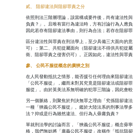
貳、 阻卻違法與阻卻罪責之分
依照刑法三階層理論，該當構成要件後，尚有違法性與
負責？」。且唯有當行為違法時，方有討論行為人應負
因此若存有阻卻違法事由，則行為合法；若存在阻卻罪
區分違法性與罪責在刑法學上，至少具備三大面向的意
可）；第二、共犯從屬面向（阻卻違法不得供共犯從屬
衛、阻卻罪責之侵害仍可）。正因如此，違法性與罪責
參、 公民不服從概念的廣狹之別
在人民發動抵抗之情形，能否援引任何理由來阻卻違法
「公民不服從」，繼而未對其究竟是阻卻違法或阻卻罪
服從」。由於英美法系無明確的犯罪三階論，因此會較
另一個脈絡，則聚焦於判決無罪之理由「究係阻卻違法
一種「狹義公民不服從」。鑑於大陸法系的刑事法學多
法？抑或是行為雖然違法、但行為人毋庸負責？
單就刑法學的討論而言，「狹義公民不服從」概念毋寧
格，我們無妨將「廣義公民不服從」改稱作「抵抗阻卻