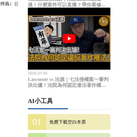
（狹義）公
過！什麼案件可以直播？帶你看修法
內容
2025-07-04
Lawsnote vs 法源｜七法侵權案一審判
決出爐！法院為何認定違法著作權
法？
AI小工具
免費下載空白本票