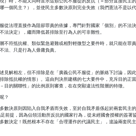
現）時，不能又同時宣示這類公民不服從的反抗（＝部分直接民主
哪一個民主？），並使民主多數決原則完全失效（我們憲法不是以
服從法理直接作為阻卻罪責的依據，專門針對國家「個別」的不法
不法決定），繼而降低甚排除至行為人的可非難性。
層不符抵抗權、類似緊急避難或相對輕微型之要件時，就只能在罪
不法、只是行為人毋庸負責。
述見解相左，但不排除是在「廣義公民不服從」的脈絡下討論，因
排除抵抗權的情形）。這由判決所建構的七大要件中，充斥目的正
－目的關聯性」的比例原則審查，在在突顯違法性階層的特徵。
呢？
多數決原則因陷入自我矛盾而失效，至於自我矛盾係起於兩套民主
不滿足前提，因為佔領活動所反抗的國家行為，從未經國會授權的簽署
多數決定！既然根本不存在「合理運作的代議民主」，遑論兩套民