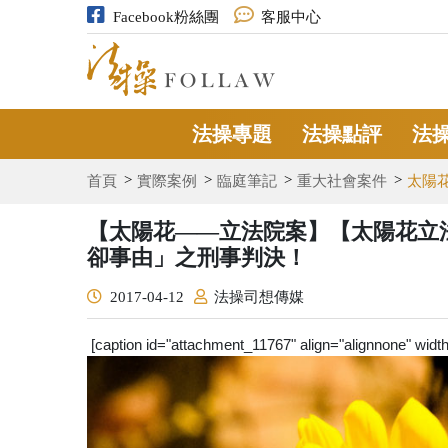
Facebook粉絲團
客服中心
法操專題
法操點評
法
首頁
實際案例
臨庭筆記
重大社會案件
太陽
【太陽花——立法院案】【太陽花立
卻事由」之刑事判決！
2017-04-12
法操司想傳媒
[caption id="attachment_11767" align="alignnone" widt