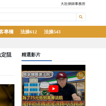
大壯律師事務所
客專欄
法操612
法操543
法定阻
精選影片