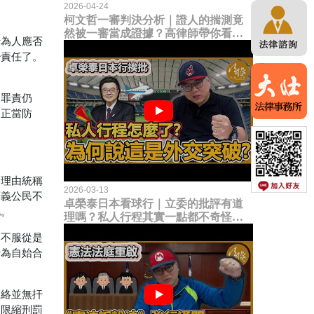
2026-04-24
柯文哲一審判決分析｜證人的揣測竟
然被一審當成證據？高律師帶你看未
行為人應否
來二審攻防的兩大核心點！
少責任了。
卻罪責仍
動正當防
之理由統稱
2026-03-13
廣義公民不
卓榮泰日本看球行｜立委的批評有道
此。
理嗎？私人行程其實一點都不奇怪？
為何說這是一種外交突破？
民不服從是
行為自始合
脈絡並無扞
入限縮刑罰