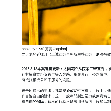
photo by 中岑 范姜[/caption]
文／陳奕廷律師（上誠律師事務所主持律師，刑法補教
2018.3.13本案進度更新：太陽花立法院案二審宣判
針對檢察官起訴被告等人煽惑、集會遊行、公然侮辱、
有抵抗權或公民不服從的問題。
政治性言論
被告所提出的主張，都是屬於
；手段上，他
作言論自由的訴求，並非一般專門製造暴力或刻意妨害
論自由的保障
，這樣的行為不應該用刑法的手段加以制