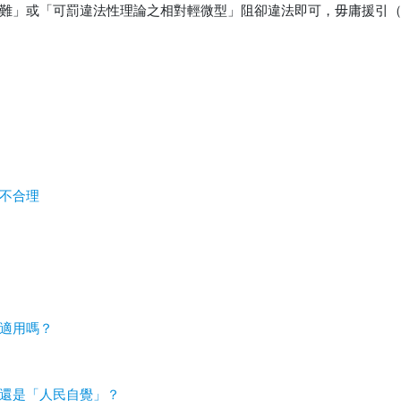
難」或「可罰違法性理論之相對輕微型」阻卻違法即可，毋庸援引
不合理
適用嗎？
還是「人民自覺」？