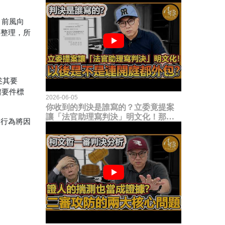
目前風向
得整理，所
述其要
體要件標
2026-06-05
你收到的判決是誰寫的？立委竟提案
讓「法官助理寫判決」明文化！那以
則行為將因
後是不是乾脆連開庭都外包出去？