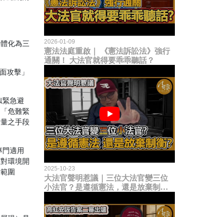
2026-01-09
具體化為三
憲法法庭重啟｜ 《憲法訴訟法》強行
通關！ 大法官就得要乖乖聽話？
全面攻擊」
似緊急避
，「危難緊
衡量之手段
專門適用
反對環境開
2025-10-23
量範圍
大法官聲明惹議｜三位大法官變三位
小法官？是遵循憲法，還是放棄制衡
立法權？