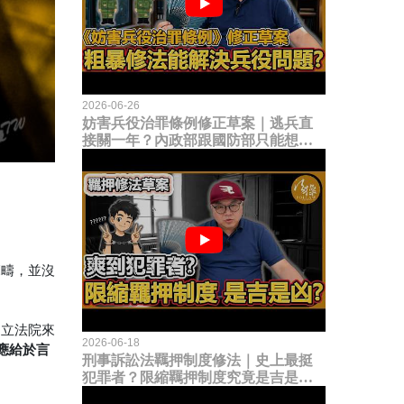
2026-06-26
妨害兵役治罪條例修正草案｜逃兵直
接關一年？內政部跟國防部只能想到
這種粗暴修法，是能解決什麼兵役問
題？
範疇，並沒
的立法院來
2026-06-18
應給於言
刑事訴訟法羈押制度修法｜史上最挺
犯罪者？限縮羈押制度究竟是吉是
凶？