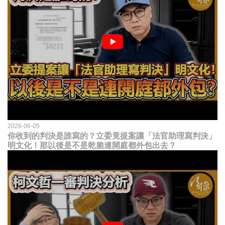
2026-06-05
你收到的判決是誰寫的？立委竟提案讓「法官助理寫判決」
明文化！那以後是不是乾脆連開庭都外包出去？