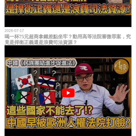
2026-07-17
喝一杯75元超商拿鐵差點坐牢？動用高等法院審微罪案，究
竟是捍衛正義還是浪費司法資源？