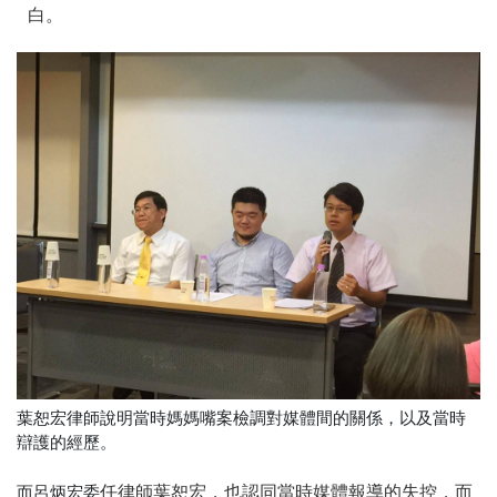
白。
葉恕宏律師說明當時媽媽嘴案檢調對媒體間的關係，以及當時
辯護的經歷。
而呂炳宏委
任律師葉恕宏，也認同當時媒體報導的失控，而