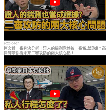
2026-04-24
柯文哲一審判決分析｜證人的揣測竟然被一審當成證據？高
律師帶你看未來二審攻防的兩大核心點！