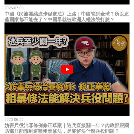
2026-07-09
中國《民族團結進步促進法》上路｜中國管到全球？所以這
些國家都不能去了？中國早就被歐洲人權法院打臉？
2026-06-26
妨害兵役治罪條例修正草案｜逃兵直接關一年？內政部跟國
防部只能想到這種粗暴修法，是能解決什麼兵役問題？