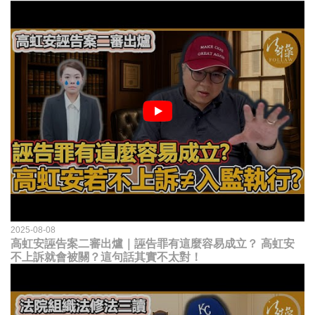
2025-08-08
高虹安誣告案二審出爐｜誣告罪有這麼容易成立？ 高虹安
不上訴就會被關？這句話其實不太對！