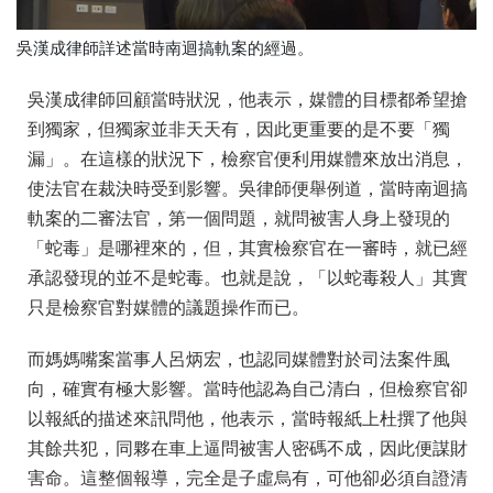
吳漢成律師詳述當時南迴搞軌案的經過。
吳漢成律師回顧當時狀況，他表示，媒體的目標都希望搶
到獨家，但獨家並非天天有，因此更重要的是不要「獨
漏」。在這樣的狀況下，檢察官便利用媒體來放出消息，
使法官在裁決時受到影響。吳律師便舉例道，當時南迴搞
軌案的二審法官，第一個問題，就問被害人身上發現的
「蛇毒」是哪裡來的，但，其實檢察官在一審時，就已經
承認發現的並不是蛇毒。也就是說，「以蛇毒殺人」其實
只是檢察官對媒體的議題操作而已。
而媽媽嘴案當事人呂炳宏，也認同媒體對於司法案件風
向，確實有極大影響。當時他認為自己清白，但檢察官卻
以報紙的描述來訊問他，他表示，當時報紙上杜撰了他與
其餘共犯，同夥在車上逼問被害人密碼不成，因此便謀財
害命。這整個報導，完全是子虛烏有，可他卻必須自證清