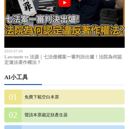
2025-07-04
Lawsnote vs 法源｜七法侵權案一審判決出爐！法院為何認
定違法著作權法？
AI小工具
免費下載空白本票
聲請本票裁定狀產生器