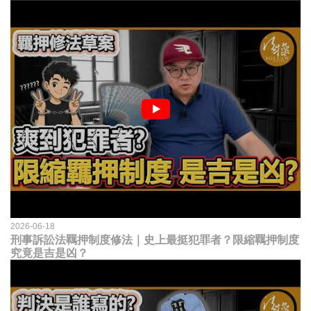
2026-06-18
刑事訴訟法羈押制度修法｜史上最挺犯罪者？限縮羈押制度
究竟是吉是凶？