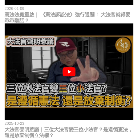
2026-01-09
憲法法庭重啟｜ 《憲法訴訟法》強行通關！ 大法官就得要
乖乖聽話？
2025-10-23
大法官聲明惹議｜三位大法官變三位小法官？是遵循憲法，
還是放棄制衡立法權？