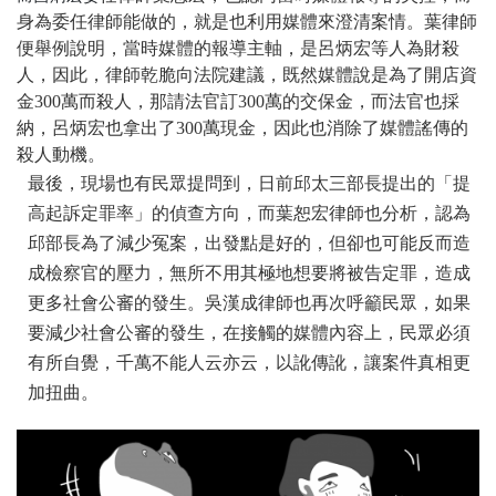
身為委任律師能做的，就是也利用媒體來澄清案情。葉律師
便舉例說明，當時媒體的報導主軸，是呂炳宏等人為財殺
人，因此，律師乾脆向法院建議，既然媒體說是為了開店資
金300萬而殺人，那請法官訂300萬的交保金，而法官也採
納，呂炳宏也拿出了300萬現金，因此也消除了媒體謠傳的
殺人動機。
最後，現場也有民眾提問到，日前邱太三部長提出的「提
高起訴定罪率」的偵查方向，而葉恕宏律師也分析，認為
邱部長為了減少冤案，出發點是好的，但卻也可能反而造
成檢察官的壓力，無所不用其極地想要將被告定罪，造成
更多社會公審的發生。吳漢成律師也再次呼籲民眾，如果
要減少社會公審的發生，在接觸的媒體內容上，民眾必須
有所自覺，千萬不能人云亦云，以訛傳訛，讓案件真相更
加扭曲。