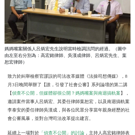
媽媽嘴案關係人呂炳宏先生說明當時檢調訊問的經過。（圖中
由左至右分別為：高宏銘律師、吳漢成律師、呂炳宏先生、葉
恕宏律師）
致力於糾舉檢察官謬誤的司法改革媒體《法操司想傳媒》，8
月3日晚間舉辦了【誰，引發了社會公審】系列論壇的第二講
【
偵查不公開，但媒體卻很公開？媽媽嘴案與南迴搞軌案
】，
邀請案件當事人呂炳宏、其委任律師葉恕宏，以及南迴搞軌案
李泰安的委任律師吳漢成，與各位民眾分享當年親身經歷的社
會公審風暴，並對台灣司法改革提出建言。
延續上一場對於
「偵查不公開」的討論
，主持人高宏銘律師表