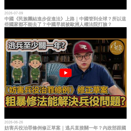
2026-07-09
中國《民族團結進步促進法》上路｜中國管到全球？所以這
些國家都不能去了？中國早就被歐洲人權法院打臉？
2026-06-26
妨害兵役治罪條例修正草案｜逃兵直接關一年？內政部跟國