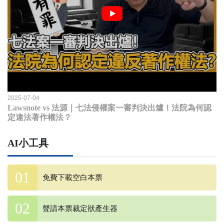
2025-07-04
Lawsnote vs 法源｜七法侵權案一審判決出爐！法院為何認
定違法著作權法？
AI小工具
免費下載空白本票
聲請本票裁定狀產生器