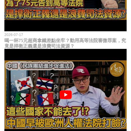
2026-07-17
喝一杯75元超商拿鐵差點坐牢？動用高等法院審微罪案，究
竟是捍衛正義還是浪費司法資源？