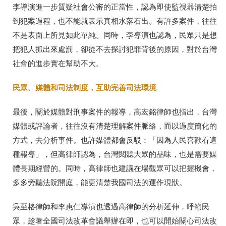
李導演進一步質疑社會公審的正當性，認為即使監視器清楚拍
到犯案過程，也不能就表示真相水落石出。有許多案件，往往
不是表面上所見如此單純。同時，李導演也認為，民眾只是想
把犯人抓出來處罰，卻從不去探討犯罪背後的原因，對於台灣
社會的進步實在幫助不大。
民眾、媒體和司法制度，互助完善司法環境
最後，關於媒體對刑事案件的報導，高宏銘律師也指出，台灣
媒體或評論者，往往沒有清楚理解案件脈絡，而以過度簡化的
方式，去分析事件。也許媒體都會反駁：「因為人民喜歡看這
種報導」，但高律師認為，台灣閱聽大眾的品味，也是需要媒
體長期經營的。同時，高律師也建議在場觀眾可以把握機會，
多多旁聽法院開庭，能更清楚我國司法的運作現狀。
吳至格律師和李惠仁導演也透過高律師的分析延伸，呼籲民
眾，趁著全國司法改革會議舉辦在即，也可以開始關心司法改