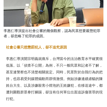
李惠仁導演提出社會公審的幾個觀察，認為民眾想要嚴懲犯罪
者，卻忽略了犯罪的成因。
社會公審只想懲罰犯人，卻不追究原因
李惠仁導演開宗明義就痛斥，台灣當今的法治教育水平確實很
低落。以「偵查不公開」為例，不只一般民眾和記者不了解，
甚至連警察也不清楚相關規定。同時，民眾對於自我行為的把
持，也容易受到媒體煽動而群情激憤。例如涉嫌連續虐貓的陳
姓台大生、以及涉嫌殺害小燈泡的王姓嫌犯，在移送途中，都
遭到圍觀群眾拳打腳踢，卻沒有任何單位出面追訴傷害罪的現
行犯。