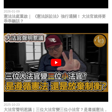
2026-01-09
憲法法庭重啟｜ 《憲法訴訟法》強行通關！ 大法官就得要
乖乖聽話？
2025-10-23
大法官聲明惹議｜三位大法官變三位小法官？是遵循憲法，