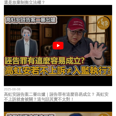
還是放棄制衡立法權？
2025-08-08
高虹安誣告案二審出爐｜誣告罪有這麼容易成立？ 高虹安
不上訴就會被關？這句話其實不太對！