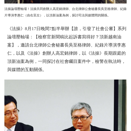
法操論壇壓軸場！法操共同創辦人高宏銘律師、台北律師公會秘書長吳至格律師、紀錄
片導演李惠仁（由右至左），以頂新油案為例，探討司法與媒體間的關係。
《法操》8月17日晚間7點半舉辦【誰，引發了社會公審】系列
論壇壓軸場：【檢察官新聞稿比起訴書寫得好？頂新越南油
案】，邀請台北律師公會秘書長吳至格律師、紀錄片導演李惠
仁，以及《法操》創辦人高宏銘律師，以《法操》長期跟庭的
頂新油案為例，一同探討在社會矚目案件中，檢警在執法時，
與媒體的互動關係。