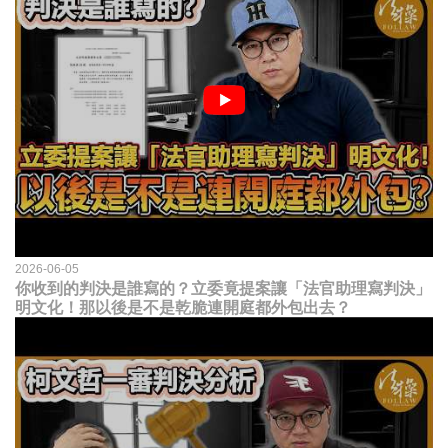
2026-06-05
你收到的判決是誰寫的？立委竟提案讓「法官助理寫判決」
明文化！那以後是不是乾脆連開庭都外包出去？