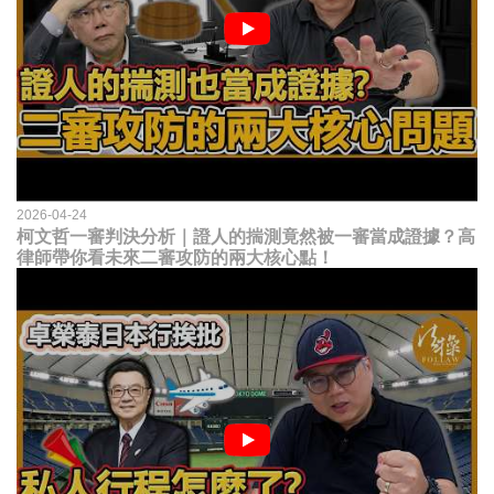
2026-04-24
柯文哲一審判決分析｜證人的揣測竟然被一審當成證據？高
律師帶你看未來二審攻防的兩大核心點！