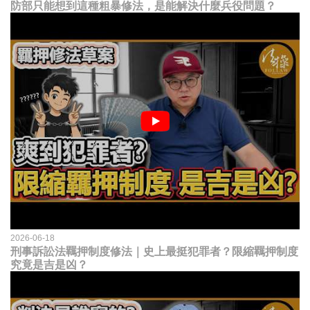
防部只能想到這種粗暴修法，是能解決什麼兵役問題？
2026-06-18
刑事訴訟法羈押制度修法｜史上最挺犯罪者？限縮羈押制度
究竟是吉是凶？