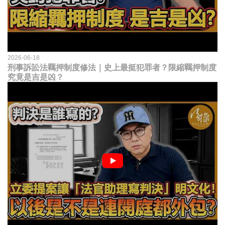
2026-06-18
刑事訴訟法羈押制度修法｜史上最挺犯罪者？限縮羈押制度
究竟是吉是凶？