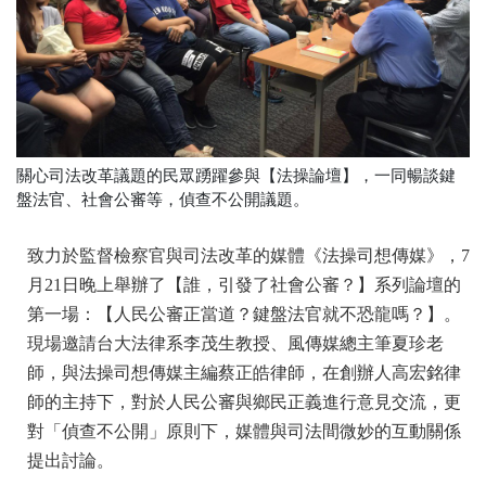
關心司法改革議題的民眾踴躍參與【法操論壇】，一同暢談鍵
盤法官、社會公審等，偵查不公開議題。
致力於監督檢察官與司法改革的媒體《法操司想傳媒》，
7
月21日晚上舉辦了【誰，引發了社會公審？】
系列論壇的
第一場：【人民公審正當道？鍵盤法官就不恐龍嗎？】。
現場邀請台大法律系李茂生教授、風傳媒總主筆夏珍老
師，
與法操司想傳媒主編蔡正皓律師，在創辦人高宏銘律
師的主持下，
對於人民公審與鄉民正義進行意見交流，更
對「偵查不公開」
原則下，媒體與司法間微妙的互動關係
提出討論。