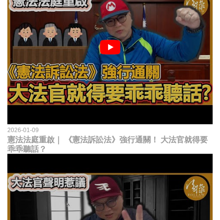
2026-01-09
憲法法庭重啟｜ 《憲法訴訟法》強行通關！ 大法官就得要
乖乖聽話？