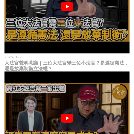
2025-10-23
大法官聲明惹議｜三位大法官變三位小法官？是遵循憲法，
還是放棄制衡立法權？