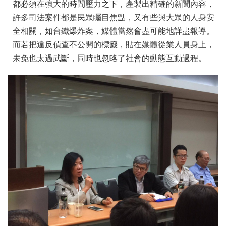
都必須在強大的時間壓力之下，
產製出精確的新聞內容，
許多司法案件都是民眾矚目焦點，
又有些與大眾的人身安
全相關，如台鐵爆炸案，
媒體當然會盡可能地詳盡報導。
而若把違反偵查不公開的標籤，
貼在媒體從業人員身上，
未免也太過武斷，
同時也忽略了社會的動態互動過程。