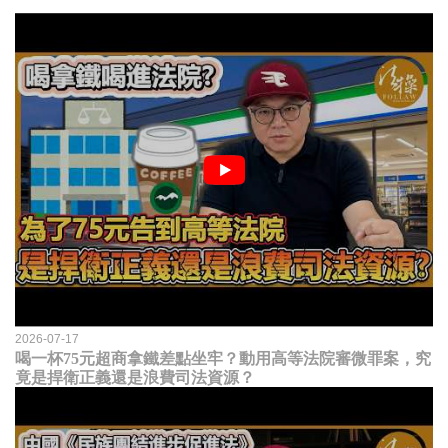
2026-07-17
喝一杯75元超商拿鐵差點坐牢？動用高等法院審微罪案，究
竟是捍衛正義還是浪費司法資源？