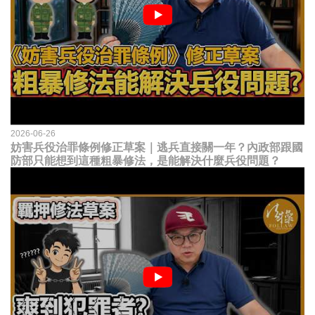
2026-06-26
妨害兵役治罪條例修正草案｜逃兵直接關一年？內政部跟國
防部只能想到這種粗暴修法，是能解決什麼兵役問題？