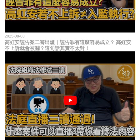
2025-08-08
高虹安誣告案二審出爐｜誣告罪有這麼容易成立？ 高虹安
不上訴就會被關？這句話其實不太對！