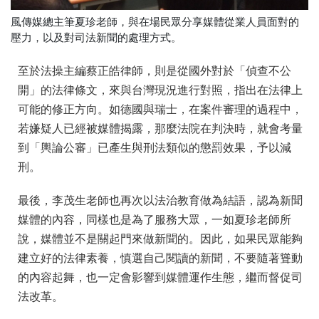
風傳媒總主筆夏珍老師，與在場民眾分享媒體從業人員面對的
壓力，以及對司法新聞的處理方式。
至於法操主編蔡正皓律師，則是從國外對於「偵查不公
開」
的法律條文，來與台灣現況進行對照，
指出在法律上
可能的修正方向。如德國與瑞士，
在案件審理的過程中，
若嫌疑人已經被媒體揭露，
那麼法院在判決時，就會考量
到「輿論公審」
已產生與刑法類似的懲罰效果，予以減
刑。
最後，李茂生老師也再次以法治教育做為結語，
認為新聞
媒體的內容，同樣也是為了服務大眾，一如夏珍老師所
說，
媒體並不是關起門來做新聞的。因此，
如果民眾能夠
建立好的法律素養，慎選自己閱讀的新聞，
不要隨著聳動
的內容起舞，也一定會影響到媒體運作生態，
繼而督促司
法改革。