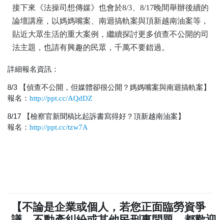
接下來《法操司想傳媒》也會於8/3、8/
17晚間舉辦後續的
論壇講座，以媽媽嘴案、
南迴搞軌案與頂新越南油案等，
貼近大眾生活的重大案例，
繼續探討更多偵查不公開的司
法主題，也請有興趣的民眾，
千萬不要錯過。
詳細報名資訊：
8/3 【偵查不公開，但媒體卻很公開？媽媽嘴案與南迴搞軌案】
報名：
http://ppt.cc/AQdDZ
8/17 【檢察官新聞稿比起訴書寫得好？頂新越南油案】
報名：
http://ppt.cc/tzw7A
【不論是企業或個人，若您正面臨勞資爭
議、不動產糾紛或其他民刑事問題，都歡迎