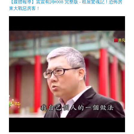
【媒體報導】震震有詞#008 完整版 - 租屋驚魂記！恐怖房
東大戰惡房客！