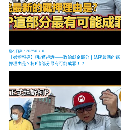
發布日期：2025/01/10
【媒體報導】柯P遭起訴——政治獻金部分｜法院最新的羈
押理由是？柯P這部分最有可能成罪！？