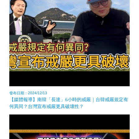
發布日期：2024/12/13
【媒體報導】南韓「長達」6小時的戒嚴｜台韓戒嚴規定有
何異同？台灣宣布戒嚴更具破壞性？