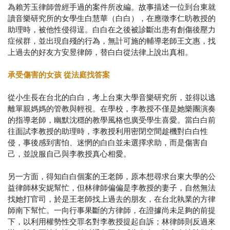
為賴芳玉律師曾經手過的案件所改編。故事描述一位到台東就
讀音樂研究所的女學生白慧華（白白），在應徵李仁昉教授的
助理時，被他性侵得逞。白白在之後被診斷出患有創傷後壓力
症候群，並出現自殘的行為，無計可施的輔導老師王文惠，找
上過去的好友方安昱律師，替白白從法律上說出真相。
承受傷害的女孩 從法庭找答案
從小生長在台北的白白，考上台東大學音樂研究所，並得以逃
離單親媽媽的管教與輕視。在學校，李教授不僅是她樂團演奏
的指導老師，幽默沈穩的教學風格也廣受學生喜愛。當白白前
往面試李教授的助理時，李教授利用密閉空間趁機對白白性
侵，事後感到害怕、迷惘的白白並未選擇求助，而是傷害自
己，並說服自己與李教授真心相愛。
另一方面，得知白白個案的王老師，原本想尋求台東大學的公
益律師林安妮幫忙，但林律師偏偏是李教授的妻子，自然無法
找她打官司，於是王老師找上過去的朋友，在台北執業的方律
師南下幫忙。一向行事果斷的方律師，在證據尚未足夠的前提
下，以利用權勢性交罪名對李教授提起自訴；林律師則反過來