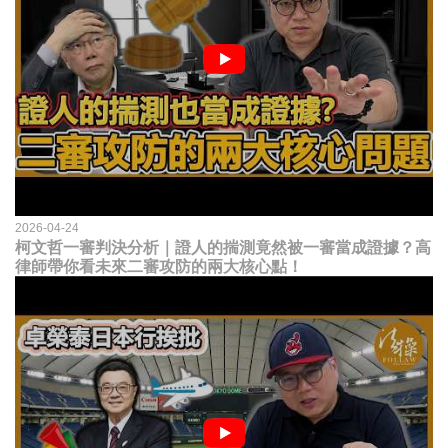
2026-04-24
柯文哲一審判決分析｜證人的揣測竟然被一審當成證據？高
律師帶你看未來二審攻防的兩大核心點！