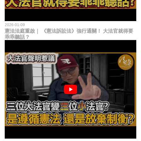
2026-01-09
憲法法庭重啟｜ 《憲法訴訟法》強行通關！ 大法官就得要
乖乖聽話？