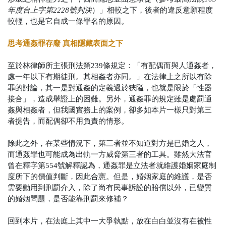
年度台上字第2228號判決
）」相較之下，後者的違反意願程度
較輕，也是它自成一條罪名的原因。
思考通姦罪存廢 真相隱藏表面之下
至於林律師所主張刑法第239條規定：「
有配偶而與人通姦者，
處一年以下有期徒刑。其相姦者亦同。
」在法律上之所以有除
罪的討論，其一是對通姦的定義過於狹隘，也就是限於「性器
接合」，造成舉證上的困難。另外，通姦罪的規定雖是處罰通
姦與相姦者，但我國實務上的案例，卻多如本片一樣只對第三
者提告，而配偶卻不用負責的情形。
除此之外，在某些情況下，第三者並不知道對方是已婚之人，
而通姦罪也可能成為出軌一方威脅第三者的工具。雖然大法官
曾在釋字第554號解釋認為，通姦罪是立法者就維護婚姻家庭制
度所下的價值判斷，因此合憲。但是，婚姻家庭的維護，是否
需要動用到刑罰介入，除了尚有民事訴訟的賠償以外，已變質
的婚姻問題，是否能靠刑罰來修補？
回到本片，在法庭上其中一大爭執點，放在白白並沒有在被性