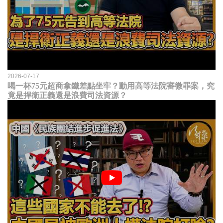
2026-07-17
喝一杯75元超商拿鐵差點坐牢？動用高等法院審微罪案，究
竟是捍衛正義還是浪費司法資源？