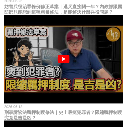
2026-06-26
妨害兵役治罪條例修正草案｜逃兵直接關一年？內政部跟國
防部只能想到這種粗暴修法，是能解決什麼兵役問題？
2026-06-18
刑事訴訟法羈押制度修法｜史上最挺犯罪者？限縮羈押制度
究竟是吉是凶？