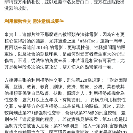
辯稱雙方兩情相悅，並以通姦罪名反告白白，雙方在法院做出
激烈的攻防。
利用權勢性交 需注意構成要件
事實上，這部片並不那麼適合被歸類在法律電影，因為它有更
核心值得討論的議題。尤其適逢上週「#MeToo」運動一周年，
再回頭來看這部2014年的電影，更顯現性侵、性騷擾問題的嚴
重性，以及社會的刻板印象，是如何對受害者產生更大的心理
傷害。不過，從法律的角度來看，本片還是相當有可看性，尤
其是後半段多次的法庭攻防，雙方切入的點蠻值得一看。
方律師主張的利用權勢性交罪，刑法第228條規定：「對於因親
屬、監護、教養、教育、訓練、救濟、醫療、公務、業務或其
他相類關係受自己監督、扶助、照護之人，利用權勢或機會為
性交者，處六月以上五年以下有期徒刑。」
要構成利用權勢性
交罪，先是雙方必須有權勢上或是業務上的關係。其次，若比
較與刑法第221條強制性交罪，會發現第228條的刑度較輕，差
別在於「違反意願的程度」。若從實務見解來看，第221條是以
強制方式使被害人屈從；第228條則是「陷入一定的利害關係所
形成之精神壓力之下，因而隱忍並曲意順從（
參考最高法院103