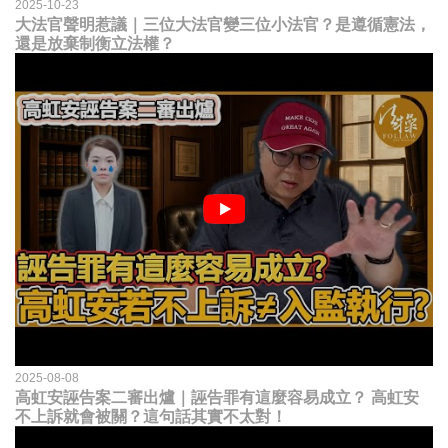
2025-10-23
大法官聲明惹議｜三位大法官變三位小法官？是遵循憲法，
還是放棄制衡立法權？
2025-08-08
高虹安誣告案二審出爐｜誣告罪有這麼容易成立？ 高虹安
不上訴就會被關？這句話其實不太對！