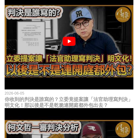
2026-06-05
你收到的判決是誰寫的？立委竟提案讓「法官助理寫判決」
明文化！那以後是不是乾脆連開庭都外包出去？