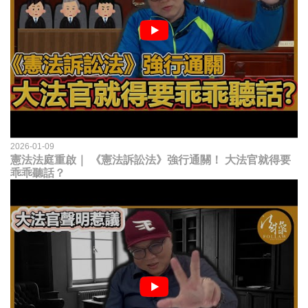
2026-01-09
憲法法庭重啟｜ 《憲法訴訟法》強行通關！ 大法官就得要
乖乖聽話？