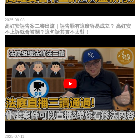
2025-08-08
高虹安誣告案二審出爐｜誣告罪有這麼容易成立？ 高虹安
不上訴就會被關？這句話其實不太對！
2025-07-11