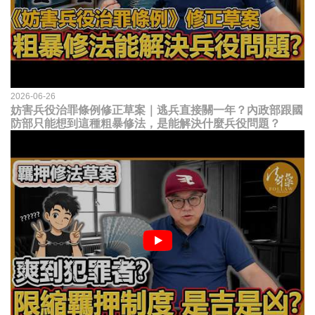
2026-06-26
妨害兵役治罪條例修正草案｜逃兵直接關一年？內政部跟國
防部只能想到這種粗暴修法，是能解決什麼兵役問題？