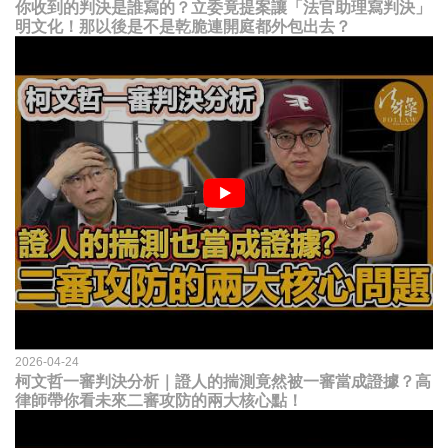
你收到的判決是誰寫的？立委竟提案讓「法官助理寫判決」
明文化！那以後是不是乾脆連開庭都外包出去？
2026-04-24
柯文哲一審判決分析｜證人的揣測竟然被一審當成證據？高
律師帶你看未來二審攻防的兩大核心點！