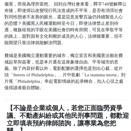
傷害，而視為理所當然。
回到台灣社會來看，釋字748號解釋公
布後，即使得以改變現行民法造成的不平等，是否有消弭社會
對同性戀者不友善的眼光，還是惡意攻擊言論仍持續製造人心
的恐懼？美國黑人民權運動時至今日，即便法律禁止差別待
遇，種族歧視的字眼在美國社會仍時有所聞，可見在爭取平等
的路上，面對固有文化和囿於成見的人心，法律雖重要，但不
能期望只靠法律就能解決問題。
費城是美國獨立運動重要的城市，獨立宣言和美國憲法都在費
城起草與簽署，也是本片選在這座象徵自由、平等城市的意
義。除了內容好看以外，電影配樂的選擇也是別出心裁，從片
頭「Streets of Philadelphia」、片中歌劇「La mamma morta」到
片尾「Philadelphia」串起電影情緒的起承轉合，扣人心弦之處
值得讀者親自體驗。
【不論是企業或個人，若您正面臨勞資爭
議、不動產糾紛或其他民刑事問題，都歡迎
立即填表預約律師諮詢，讓專業為您把
關。】