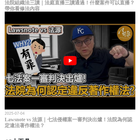
法院組織法三讀｜法庭直播三讀通過！什麼案件可以直播？
帶你看修法內容
2025-07-04
Lawsnote vs 法源｜七法侵權案一審判決出爐！法院為何認
定違法著作權法？