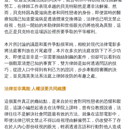
勞工，在律師工作表現卓越的貝克特顯然是遭非法解僱。然
而，貝克特因為愛滋病患者和同性戀者的身份，即便當時的醫
療知識已知道愛滋病是透過體液交換傳染，法律也已明文禁止
歧視，包括一開始的米勒律師和世俗眼光仍將他視為異類，這
也正是貝克特在這場訴訟裡所要爭取的平等權利。
本片所討論的議題和案件爭點很單純，相較於現代法律電影多
將法庭審判放在片尾處理，本片在多次的法庭攻防下了不少功
夫。即便這並非是一宗需要抽絲剝繭的案件，但卻可以看到在
一個觀眾清楚已知的事實下，雙方律師是如何透過問話的技
巧，從證人口中得到有利己方的證詞，步步牽動陪審團的決
定，並見識英美法系法庭上律師攻防的有趣之處。
法律並非萬能 人權須要共同維護
這個案件真正的癥結點，是來自於社會對同性戀者的恐懼和厭
惡，這讓小編想起過去在法學院上課時，曾有位教授說過，法
律往往不是解決社會問題最有效的方法。就像在這部電影中，
即便法律已明文禁止不得以歧視理由解僱勞工，仍改變不了存
在於人內心那份歧視的眼光，輕易透過言語和行動對他人造成