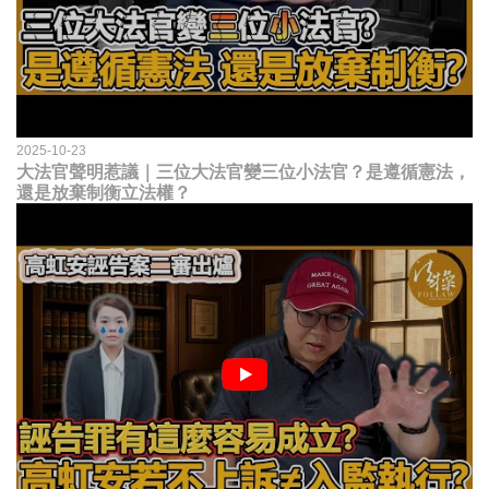
2025-10-23
大法官聲明惹議｜三位大法官變三位小法官？是遵循憲法，
還是放棄制衡立法權？