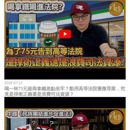
2026-07-17
喝一杯75元超商拿鐵差點坐牢？動用高等法院審微罪案，究
竟是捍衛正義還是浪費司法資源？