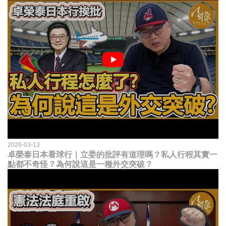
2026-03-13
卓榮泰日本看球行｜立委的批評有道理嗎？私人行程其實一
點都不奇怪？為何說這是一種外交突破？