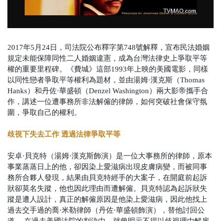
2017年5月24日，司法院公布釋字第748號解釋，宣布民法婚姻
規定未能保障同性二人婚姻違憲，成為台灣法律史上爭取平等
權的重要里程碑。《費城》這部1993年上映的美國電影，同樣
以同性戀者爭取平等權利為題材，並由湯姆·漢克斯（Thomas
Hanks）和丹佐·華盛頓（Denzel Washington）兩大影帝攜手合
作，講述一位遭事務所非法解僱的律師，如何突破社會保守氛
圍，爭取自己的權利。
歧視下失去工作 透過法律爭取平等
安卓·貝克特（湯姆·漢克斯飾演）是一位大事務所的律師，原本
事業蒸蒸日上的他，卻因染上愛滋病出現皮膚病變，而被同事
務所合夥人發現，結果由貝克特經手的大案子，在開庭前起訴
狀卻莫名失蹤，他也因此理由而遭解僱。貝克特認為起訴狀失
蹤是遭人設計，真正的解僱原因是他染上愛滋病，因此他找上
過去交手過的喬·米勒律師（丹佐·華盛頓飾演），替他討回公
道。
在過去美國法院的判決中，就曾明示不得以歧視理由解雇