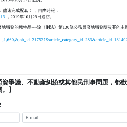
：儘速完成配套
〉，自由時報，
113
，
2019
年
10
月
29
日造訪。
廢弛職務的犧牲品
----
論《刑法》第
130
條公務員廢弛職務釀災罪的主
h=,1,660,&job_id=217527&article_category_id=283&article_id=13140
勞資爭議、不動產糾紛或其他民刑事問題，都
關。】
2