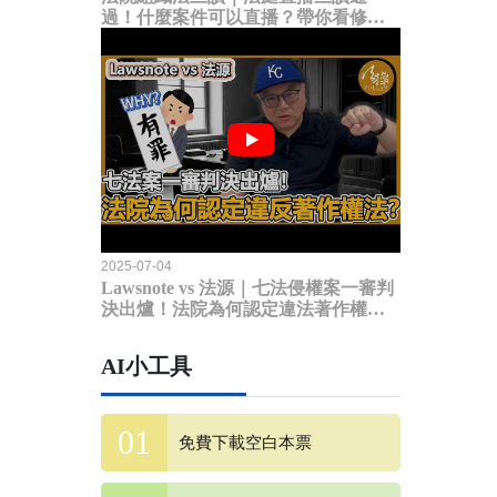
過！什麼案件可以直播？帶你看修法
內容
2025-07-04
Lawsnote vs 法源｜七法侵權案一審判
決出爐！法院為何認定違法著作權
法？
AI小工具
免費下載空白本票