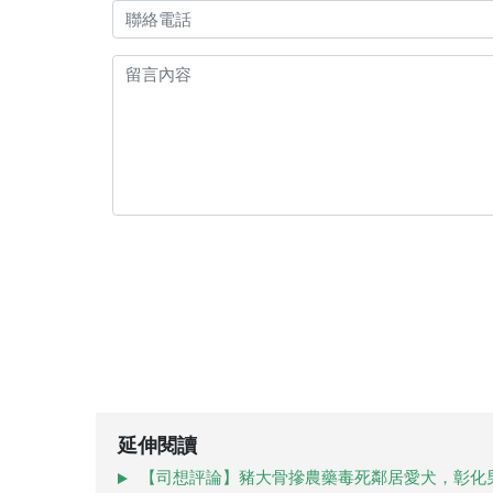
延伸閱讀
【司想評論】豬大骨摻農藥毒死鄰居愛犬，彰化