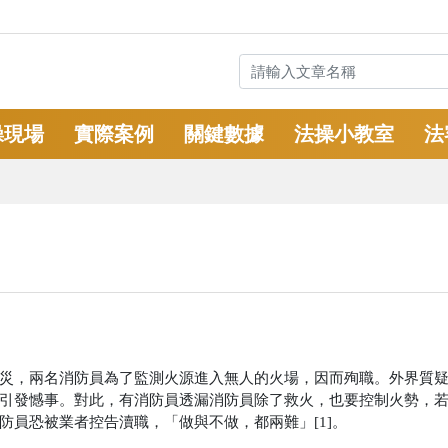
操現場
實際案例
關鍵數據
法操小教室
法
災，兩名消防員為了監測火源進入無人的火場，因而殉職。外界質
引發憾事。對此，有消防員透漏消防員除了救火，也要控制火勢，
防員恐被業者控告瀆職，「做與不做，都兩難」
[1]
。