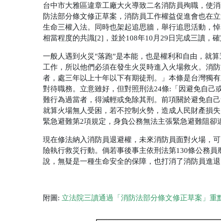
台中市大雅區違章工廠大火導致二名消防員殉職，使消
防法部分條文修正草案，消防員工作權益促進會也在立
生命三權入法。同時也架起追思牆，舉行追思活動，悼
相當程度的共識
[2]
，並於
108
年
10
月
29
日完成三讀，確
一般人遇到火災
"
落跑
”
是本能，也是權利和自由，就算
工作，所以他們必須在發生火災時進入火場救火。消防
者，處三年以上十年以下有期徒刑。」本條是台灣獨有
對待職務。立意雖好，但對照刑法
24
條
:
「因避免自己
難行為過當者，得減輕或免除其刑。前項關於避免自己
就算火場無人受困，若不控制火勢，造成人民財產損失
緊急避難第
2
項規定，身負公務無法主張緊急避難阻卻
現在修法納入消防員退避權，未來消防員面對火場，可
險執行救災行動。倘若事後事主依刑法第
130
條公務員
說，無疑是一種生命安全的保障，也打消了消防員進退
附圖
:
立法院三讀通過「消防法部分條文修正草案」重