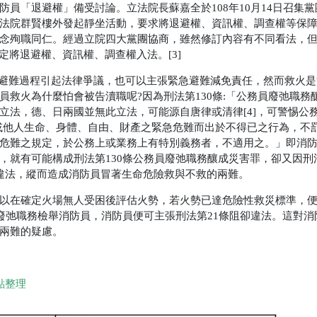
防員「退避權」備受討論。立法院長蘇嘉全於
108
年
10
月
14
日召集黨
法院群賢樓外發起靜坐活動，要求將退避權、資訊權、調查權等保
念殉職同仁。經過立院四大黨團協商，雖然修訂內容有不同看法，
定將退避權、資訊權、調查權入法。
[3]
避難過程引起法律爭議，也可以主張緊急避難減免責任，然而救火是
員救火為什麼怕會被告瀆職呢
?
因為刑法第
130
條
:
「公務員廢弛職務
立法，德、日兩國並無此立法，可能源自唐律或清律
[4]
，可警惕公
或他人生命、身體、自由、財產之緊急危難而出於不得已之行為，不
危難之規定，於公務上或業務上有特別義務者，不適用之。」即消
，就有可能構成刑法第
130
條公務員廢弛職務釀成災害罪，卻又因刑
違法，縱而造成消防員冒著生命危險救與不救的兩難。
以在確定火場無人受困後評估火勢，若火勢已達危險性救災標準，
廢弛職務檢舉消防員，消防員便可主張刑法第
21
條阻卻違法。這對消
兩難的疑慮。
點整理