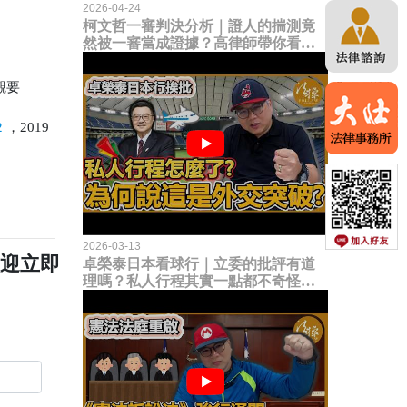
2026-04-24
柯文哲一審判決分析｜證人的揣測竟
然被一審當成證據？高律師帶你看未
來二審攻防的兩大核心點！
觀要
2
，
2019
2026-03-13
歡迎立即
卓榮泰日本看球行｜立委的批評有道
理嗎？私人行程其實一點都不奇怪？
為何說這是一種外交突破？