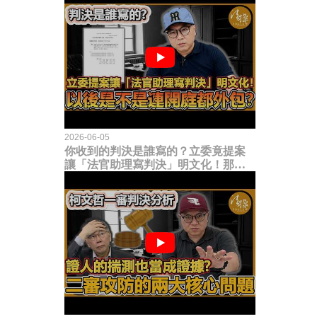
2026-06-05
你收到的判決是誰寫的？立委竟提案
讓「法官助理寫判決」明文化！那以
後是不是乾脆連開庭都外包出去？