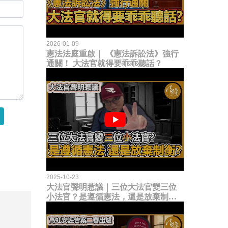
2026-01-09
憲法法庭重啟｜ 《憲法訴訟法》強行
通關！ 大法官就得要乖乖聽話？
2025-10-23
大法官聲明惹議｜三位大法官變三位
小法官？是遵循憲法，還是放棄制衡
立法權？