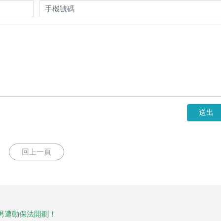
送出
回上一頁
男遭動保法開鍘！