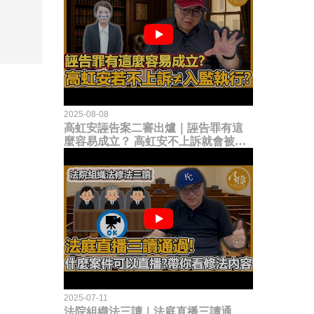
2025-08-08
高虹安誣告案二審出爐｜誣告罪有這
麼容易成立？ 高虹安不上訴就會被
關？這句話其實不太對！
2025-07-11
法院組織法三讀｜法庭直播三讀通