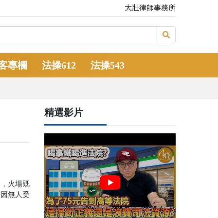
大壯律師事務所
客專欄
法操612
法操543
精選影片
疑，火場既
若因無人受