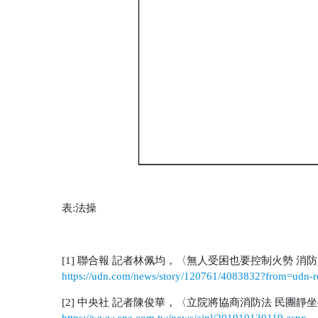
表
:
法操
[1]
聯合報
記者林佩均，〈無人受困也要控制火勢
消防
https://udn.com/news/story/120761/4083832?from=udn-r
[2]
中央社
記者陳俊華，〈立院將協商消防法
民團靜坐
https://www.cna.com.tw/news/aipl/201910130119.aspx