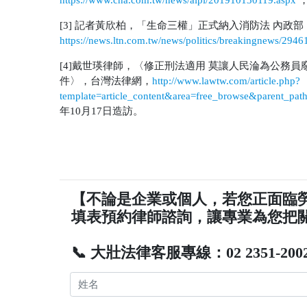
[3]
記者黃欣柏，「生命三權」正式納入消防法
內政部
https://news.ltn.com.tw/news/politics/breakingnews/2946
[4]
戴世瑛律師，〈修正刑法適用
莫讓人民淪為公務員
件〉，台灣法律網，
http://www.lawtw.com/article.php?
template=article_content&area=free_browse&parent_pat
年
10
月
17
日造訪。
【不論是企業或個人，若您正面臨
填表預約律師諮詢，讓專業為您把
📞 大壯法律客服專線：02 2351-200