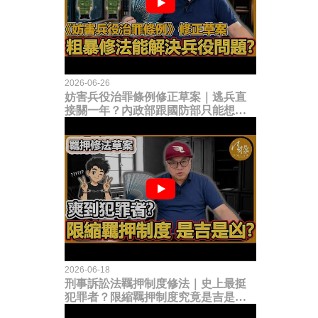
2026-06-26
妨害兵役治罪條例修正草案｜逃兵直
接關一年？內政部跟國防部只能想到
這種粗暴修法，是能解決什麼兵役問
題？
2026-06-18
刑事訴訟法羈押制度修法｜史上最挺
犯罪者？限縮羈押制度究竟是吉是
凶？