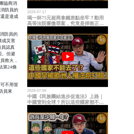
團協商消
障消防員的
2026-07-17
但還是達成
喝一杯75元超商拿鐵差點坐牢？動用
高等法院審微罪案，究竟是捍衛正義
還是浪費司法資源？
消防員的
釀成災害
務員認真
罰。但避
防員救火，
法第
24
條
便可不用冒
2026-07-09
防員來
中國《民族團結進步促進法》上路｜
中國管到全球？所以這些國家都不能
去了？中國早就被歐洲人權法院打
臉？