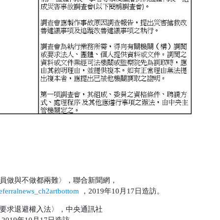
員做與不做都兩難〉，聯合新聞網，
eferralnews_ch2artbottom
，
2019
年
10
月
17
日造訪。
要求退避權入法〉，中央通訊社
，
2019
年
10
月
17
日造訪。