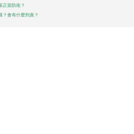
張正當防衛？
騷？會有什麼刑責？