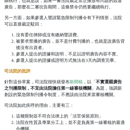
續執行，也就是說，如果一審法院裁定禁止播放有問題的競選
廣告，那麼在二審抗告期間，這條禁令仍然要繼續執行。
另一方面，如果參選人聲請緊急限制刊播令有下列情形，法院
可以直接裁定駁回：
沒有委任律師或沒有繳納聲請費。
被要求禁播的廣告，並不是付費刊播的，也就是說廣告背
後沒有出資者。
參選人提出的證據和說明，不足以證明廣告內容不實。
參選人提出的證據或證明方式無法在3天內調查完畢。
司法院的批評
不實選罷廣告
針對這份草案，司法院很快就發布
新聞稿
，以「
之刊播限制，不宜由法院擔任第一線審核機關
」為題，強調新
創設的緊急限制刊播令制度，不應該由法院來當審核機關。
司法院如此疾呼的理由，主要有三：
這種限制並不符合法律上的「法官保留原則」
法院在性質及專業分工上，並不是負責第一線審核的最適
合機關。