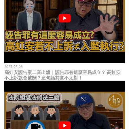
2025-08-08
高虹安誣告案二審出爐｜誣告罪有這麼容易成立？ 高虹安
不上訴就會被關？這句話其實不太對！