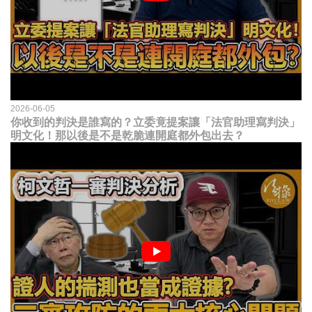
2026-06-05
你收到的判決是誰寫的？立委竟提案讓「法官助理寫判決」
明文化！那以後是不是乾脆連開庭都外包出去？