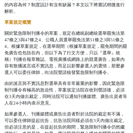
的內容為何？制度設計有沒有缺漏？本文以下將嘗試稍微進行
解析。
草案規定概覽
關於緊急限制刊播令的草案，規定在總統副總統選舉罷免法第
47條之3與47條之4、公職人員選舉罷免法第51條之3與51條之
4。根據草案規定，在選舉期間（根據草案規定，罷免期間的罷
免廣告也包括在內，但以下為了行文方便，只以『選舉』統
稱）刊播在報章雜誌、電視廣播或網路上的競選廣告，如果內
容有散播謠言或不實訊息，而足以影響參選人的選情，那麼參
選人可以委任律師，向法院聲請核發緊急限制刊播令。
由於謠言與不實訊息對選舉具有非常嚴重的影響，因此緊急限
制刊播令有極高的急迫性，草案規定法院在收到聲請後，必須
在3天內做出裁定，同時法院可以通知刊播媒體、廣告出資者等
人在24小時內表示意見。
如果參選人、刊播媒體或廣告出資者對於法院的裁定有不滿，
可以委任律師提起抗告，抗告法院同樣必須在3天內做出裁定。
但必須注意的是，在提起抗告的期間，緊急限制刊播令仍然繼