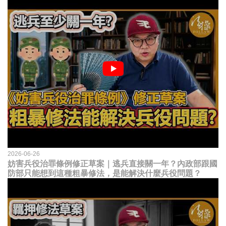
2026-06-26
妨害兵役治罪條例修正草案｜逃兵直接關一年？內政部跟國
防部只能想到這種粗暴修法，是能解決什麼兵役問題？