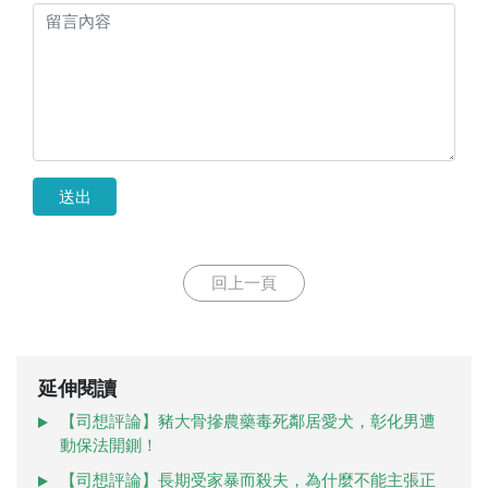
送出
回上一頁
延伸閱讀
【司想評論】豬大骨摻農藥毒死鄰居愛犬，彰化男遭
動保法開鍘！
【司想評論】長期受家暴而殺夫，為什麼不能主張正