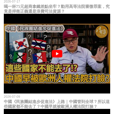
2026-07-17
喝一杯75元超商拿鐵差點坐牢？動用高等法院審微罪案，究
竟是捍衛正義還是浪費司法資源？
2026-07-09
中國《民族團結進步促進法》上路｜中國管到全球？所以這
些國家都不能去了？中國早就被歐洲人權法院打臉？