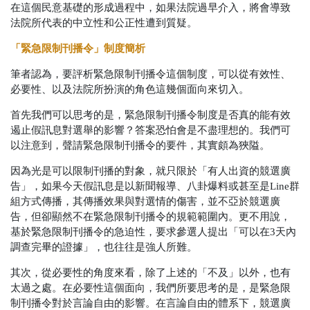
在這個民意基礎的形成過程中，如果法院過早介入，將會導致
法院所代表的中立性和公正性遭到質疑。
「緊急限制刊播令」制度簡析
筆者認為，要評析緊急限制刊播令這個制度，可以從有效性、
必要性、以及法院所扮演的角色這幾個面向來切入。
首先我們可以思考的是，緊急限制刊播令制度是否真的能有效
遏止假訊息對選舉的影響？答案恐怕會是不盡理想的。我們可
以注意到，聲請緊急限制刊播令的要件，其實頗為狹隘
。
因為光是可以限制刊播的對象，就只限於「有人出資的競選廣
告」，如果今天假訊息是以新聞報導、八卦爆料或甚至是Line群
組方式傳播，其傳播效果與對選情的傷害，並不亞於競選廣
告，但卻顯然不在緊急限制刊播令的規範範圍內。更不用說，
基於緊急限制刊播令的急迫性，要求參選人提出「可以在3天內
調查完畢的證據」，也往往是強人所難。
其次，從必要性的角度來看，除了上述的「不及」以外，也有
太過之處。在必要性這個面向，我們所要思考的是，是緊急限
制刊播令對於言論自由的影響。在言論自由的體系下，競選廣