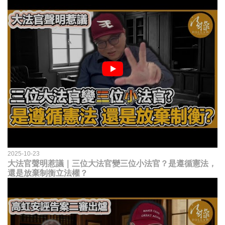
2025-10-23
大法官聲明惹議｜三位大法官變三位小法官？是遵循憲法，
還是放棄制衡立法權？