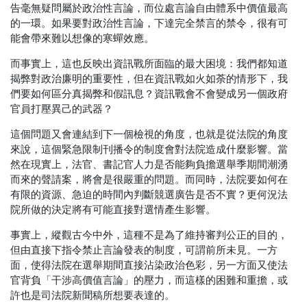
告毫無疑問屬於政治性言論，而位處言論自由體系中價值最高
的一環。如果要對政治性言論，下達完全禁言的禁令，很有可
能會帶來難以想像的寒蟬效應。
而事實上，這也反映出資訊戰所面臨的最大困境：我們都知道
揭弊對政治廉明的重要性，但在資訊戰如火如荼的情形下，我
們要如何區分真揭弊和假訊息？資訊戰會不會變成另一個政府
官員打壓異己的武器？
這個問題又會連結到下一個檢視的角度，也就是從法院的角度
來說，這個緊急限制刊播令的制度會對法院造成什麼影響。當
然在現實上，法官、書記官人力是否能夠負擔選舉季期間潮湧
而來的聲請案，將會是很嚴重的問題。而同時，法院要如何在
有限的資源、急迫的時間內判斷競選廣告是否不實？更何況法
院所做的決定將有可能直接對選情產生影響。
事實上，縱觀古今中外，這種不是為了維持審判公正的目的，
但由直接下指令禁止言論發表的制度，可謂前所未見。一方
面，使得法院在選舉期間直接沾染政治色彩，另一方面又使法
官背負「干涉高價值言論」的壓力，而這樣的困難和重擔，或
許也是司法院新聞稿所想要表達的。