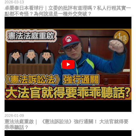
2026-03-13
卓榮泰日本看球行｜立委的批評有道理嗎？私人行程其實一
點都不奇怪？為何說這是一種外交突破？
2026-01-09
憲法法庭重啟｜ 《憲法訴訟法》強行通關！ 大法官就得要
乖乖聽話？