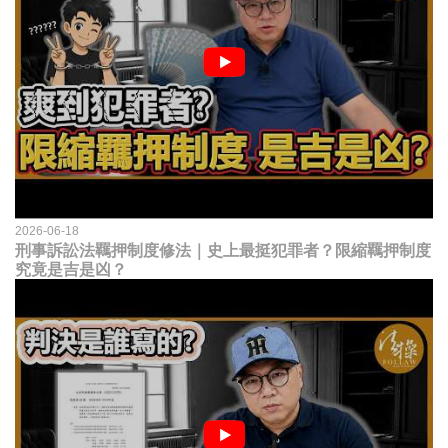
2026-06-18
刑事訴訟法羈押制度修法｜史上最挺犯罪者？限縮羈押制度
究竟是吉是凶？