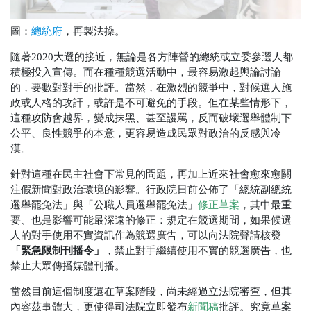
圖：
，再製法操。
總統府
隨著2020大選的接近，無論是各方陣營的總統或立委參選人都
積極投入宣傳。而在種種競選活動中，最容易激起輿論討論
的，要數對對手的批評。當然，在激烈的競爭中，對候選人施
政或人格的攻訐，或許是不可避免的手段。但在某些情形下，
這種攻防會越界，變成抹黑、甚至謾罵，反而破壞選舉體制下
公平、良性競爭的本意，更容易造成民眾對政治的反感與冷
漠。
針對這種在民主社會下常見的問題，再加上近來社會愈來愈關
注假新聞對政治環境的影響。行政院日前公佈了「總統副總統
選舉罷免法」與「公職人員選舉罷免法」
修正草案
，其中最重
要、也是影響可能最深遠的修正：規定在競選期間，如果候選
人的對手使用不實資訊作為競選廣告，可以向法院聲請核發
「緊急限制刊播令」
，禁止對手繼續使用不實的競選廣告，也
禁止大眾傳播媒體刊播。
當然目前這個制度還在草案階段，尚未經過立法院審查，但其
內容茲事體大，更使得司法院立即發布
新聞稿
批評。究竟草案