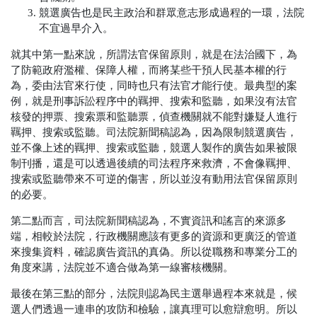
競選廣告也是民主政治和群眾意志形成過程的一環，法院
不宜過早介入。
就其中第一點來說，所謂法官保留原則，就是在法治國下，為
了防範政府濫權、保障人權，而將某些干預人民基本權的行
為，委由法官來行使，同時也只有法官才能行使。最典型的案
例，就是刑事訴訟程序中的羈押、搜索和監聽，如果沒有法官
核發的押票、搜索票和監聽票，偵查機關就不能對嫌疑人進行
羈押、搜索或監聽。司法院新聞稿認為，因為限制競選廣告，
並不像上述的羈押、搜索或監聽，競選人製作的廣告如果被限
制刊播，還是可以透過後續的司法程序來救濟，不會像羈押、
搜索或監聽帶來不可逆的傷害，所以並沒有動用法官保留原則
的必要。
第二點而言，司法院新聞稿認為，不實資訊和謠言的來源多
端，相較於法院，行政機關應該有更多的資源和更廣泛的管道
來搜集資料，確認廣告資訊的真偽。所以從職務和專業分工的
角度來講，法院並不適合做為第一線審核機關。
最後在第三點的部分，法院則認為民主選舉過程本來就是，候
選人們透過一連串的攻防和檢驗，讓真理可以愈辯愈明。所以