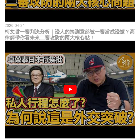
2026-04-24
柯文哲一審判決分析｜證人的揣測竟然被一審當成證據？高
律師帶你看未來二審攻防的兩大核心點！