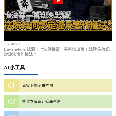
2025-07-04
Lawsnote vs 法源｜七法侵權案一審判決出爐！法院為何認
定違法著作權法？
AI小工具
免費下載空白本票
聲請本票裁定狀產生器