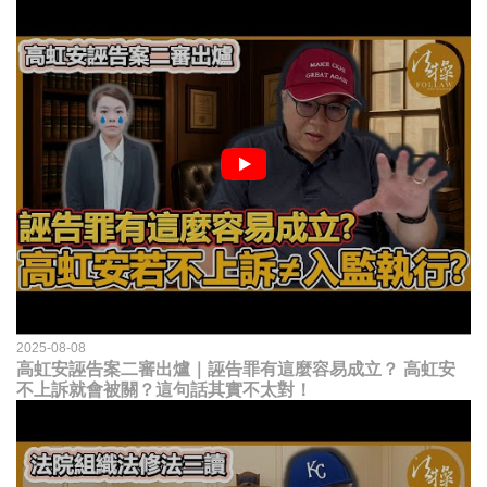
2025-08-08
高虹安誣告案二審出爐｜誣告罪有這麼容易成立？ 高虹安
不上訴就會被關？這句話其實不太對！