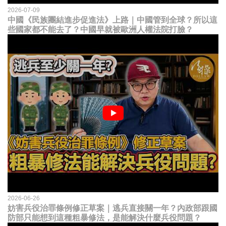
2026-07-09
中國《民族團結進步促進法》上路｜中國管到全球？所以這
些國家都不能去了？中國早就被歐洲人權法院打臉？
2026-06-26
妨害兵役治罪條例修正草案｜逃兵直接關一年？內政部跟國
防部只能想到這種粗暴修法，是能解決什麼兵役問題？