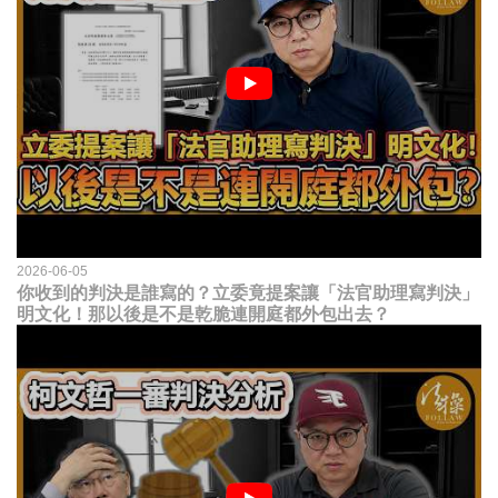
2026-06-05
你收到的判決是誰寫的？立委竟提案讓「法官助理寫判決」
明文化！那以後是不是乾脆連開庭都外包出去？