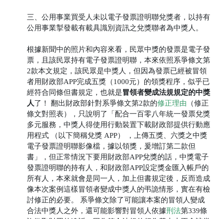
三、公用事業買受人未以電子發票證明聯兌獎者，以持有
公用事業掣發載有載具識別資訊之兌獎聯者為中獎人。
根據新聞中的照片和內容來看，民眾中獎的發票是電子發
票，且該民眾持有電子發票證明聯，本來依照系爭條文第
2款本文規定，該民眾是中獎人，但因為發票已經被冒領
者用財政部APP完成五獎（1000元）的領獎程序，似乎已
冒領者變成法規規定的中獎
經符合同條但書規定，也就是
人
了！
翻出財政部針對系爭條文第2款的
修正理由
（修正
條文對照表），只說明了「配合一百零八年統一發票兌獎
多元服務，中獎人得使用行動裝置下載財政部提供行動應
用程式 （以下簡稱兌獎 APP） ，上傳五獎、六獎之中獎
電子發票證明聯影像檔，據以領獎，爰增訂第二款但
書」，但正常情況下要用財政部APP兌獎的話，中獎電子
發票證明聯的持有人，和財政部APP設定獎金匯入帳戶的
所有人，本來就會是同一人，加上但書規定後，反而造成
像本次案例這樣冒領者變成中獎人的弔詭情形，實在有檢
討修正的必要。
系爭條文除了可能讓本案的冒領人變成
合法中獎人之外，還可能影響對冒領人依據
刑法
第339條