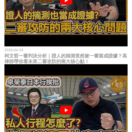
2026-04-24
柯文哲一審判決分析｜證人的揣測竟然被一審當成證據？高
律師帶你看未來二審攻防的兩大核心點！