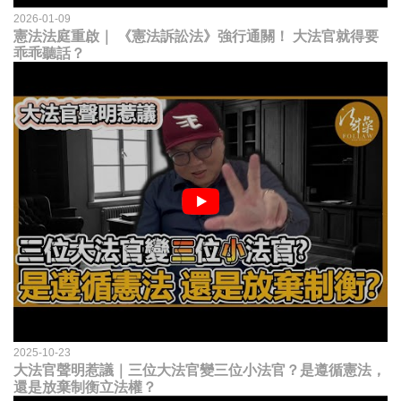
2026-01-09
憲法法庭重啟｜ 《憲法訴訟法》強行通關！ 大法官就得要
乖乖聽話？
2025-10-23
大法官聲明惹議｜三位大法官變三位小法官？是遵循憲法，
還是放棄制衡立法權？