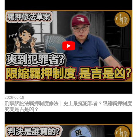
2026-06-18
刑事訴訟法羈押制度修法｜史上最挺犯罪者？限縮羈押制度
究竟是吉是凶？