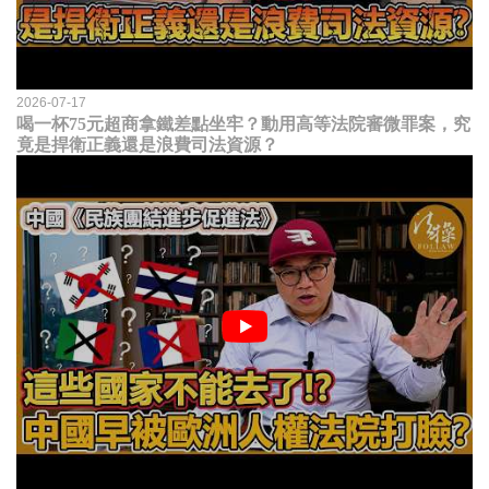
2026-07-17
喝一杯75元超商拿鐵差點坐牢？動用高等法院審微罪案，究
竟是捍衛正義還是浪費司法資源？