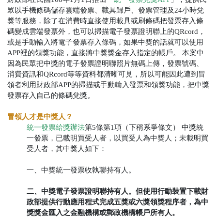
眾以手機條碼儲存雲端發票、載具歸戶、發票管理及24小時兌
獎等服務，除了在消費時直接使用載具或刷條碼把發票存入條
碼變成雲端發票外，也可以掃描電子發票證明聯上的QRcord，
或是手動輸入將電子發票存入條碼，如果中獎的話就可以使用
APP裡的領獎功能，直接將中獎獎金存入指定的帳戶。
本案中
因為民眾把中獎的電子發票證明聯照片無碼上傳，發票號碼、
消費資訊和QRcord等等資料都清晰可見，所以可能因此遭到冒
領者利用財政部APP的掃描或手動輸入發票和領獎功能，把中獎
發票存入自己的條碼兌獎。
冒領人才是中獎人？
統一發票給獎辦法
第5條第1項（下稱系爭條文）
中獎統
一發票，已載明買受人者，以買受人為中獎人；未載明買
受人者，其中獎人如下：
一、中獎統一發票收執聯持有人。
二、中獎電子發票證明聯持有人。但使用行動裝置下載財
政部提供行動應用程式完成五獎或六獎領獎程序者，為中
獎獎金匯入之金融機構或郵政機構帳戶所有人。