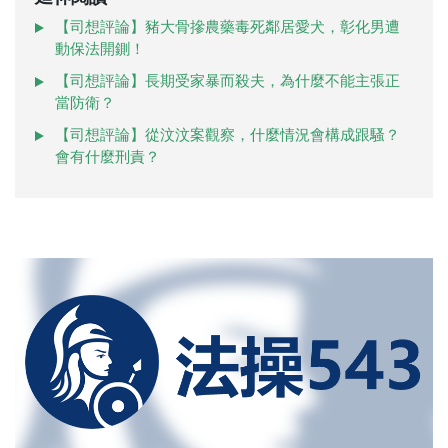
【司想評論】豬大骨摻農藥毒死鄰居愛犬，彰化男遭
動保法開鍘！
【司想評論】長期受家暴而殺夫，為什麼不能主張正
當防衛？
【司想評論】從汶汶案觀察，什麼情況會構成跟騷？
會有什麼刑責？