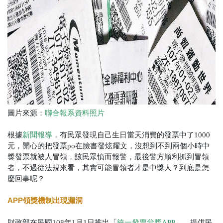
圖片來源：
聯合報系資料照片
根據
新聞報導
，有民眾發現自己生日當天消費的發票中了1000
元，開心的把發票po在臉書發炫耀文，沒想到不到兩個小時中
獎發票就被人冒領，該民眾憤而報警，最後警方順利抓到冒領
者，不過從法規來看，其實可能冒領者才是中獎人？到底是怎
麼回事呢？
APP領獎機制出現漏洞
財政部在民國108年1月1日推出「
統一發票兌獎APP
」，提供民