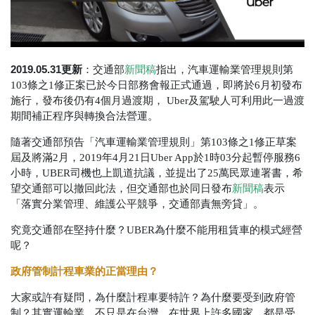
2019.05.31更新
：交通部
新聞稿
指出，汽車運輸業管理規則第
103條之1修正案已於今日部務會報正式通過，即將於6月初發布
施行，發布後仍有4個月過渡期， Uber及駕駛人可利用此一過渡
期間補正程序與轉換合法營運。
隨著交通部預告「汽車運輸業管理規則」第
103
條之
1
修正草案
屆及將滿
2
月，
2019
年
4
月
21
日
Uber App於1時03分起暫停服務6
小時，UBER
司機也上凱道抗議，並提出了
25
萬民眾連署書，希
望交通部可以撤回此法，但交通部也於同日發布
新聞稿
表示
「落實分業管理、維護公平競爭，交通部責無旁貸」。
究竟交通部在堅持什麼？
UBER
為什麼不能用租賃車的模式經營
呢？
政府管制計程車業的正當理由？
大家或許有疑問，為什麼計程車要特許？為什麼要受到政府管
制？其實運輸業，不只是在台灣，在世界上許多國家，都是受