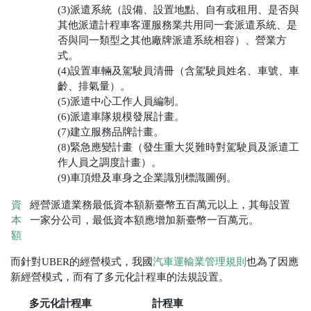
(3)派遣系統（設備、設置地點、自有或租用、是否與
其他派遣計程車客運服務業共用同一套派遣系統、是
否與同一類型之其他廠牌派遣系統相容）、營業方
式。
(4)設置車輛及駕駛員清冊（含駕駛員姓名、車號、車
齡、排氣量）。
(5)
派遣中心工作人員編制。
(6)
派遣車隊規模發展計畫。
(7)建立服務品牌計畫。
(8)緊急應變計畫（發生重大災難時對駕駛員及派遣工
作人員之調度計畫）。
(9)車頂燈及車身之企業識別標識圖例。
資
經營派遣業務最低資本額新臺幣五百萬元以上，其每設置
本
一家分公司，最低資本額應增加新臺幣一百萬元。
額
而針對UBER的經營模式，我國
汽車運輸業管理規則
也為了因應
新經營模式，而有了多元化計程車的法規設置。
多元化計程車
計程車