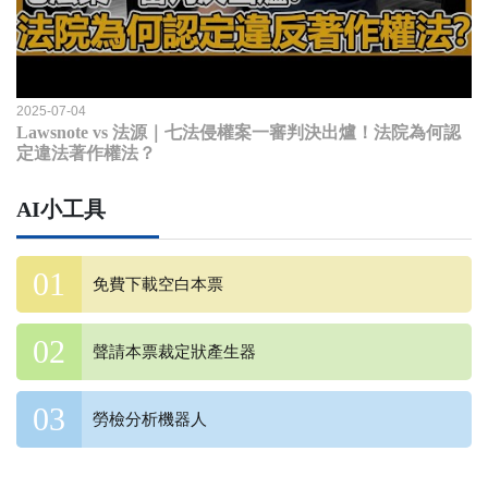
2025-07-04
Lawsnote vs 法源｜七法侵權案一審判決出爐！法院為何認
定違法著作權法？
AI小工具
免費下載空白本票
聲請本票裁定狀產生器
勞檢分析機器人