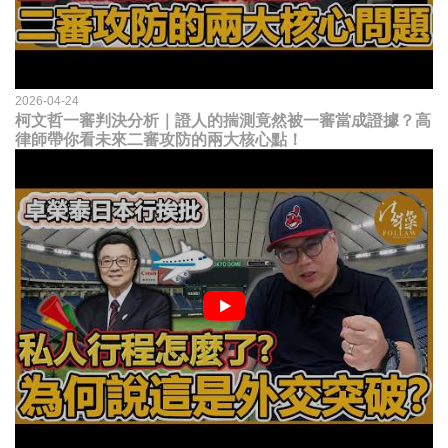
2026-04-24
柯文哲一審判決分析｜證人的揣測竟然被一審當成證據？高
律師帶你看未來二審攻防的兩大核心點！