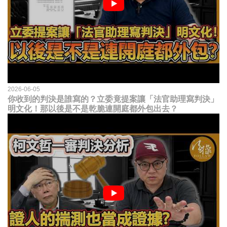
2026-06-05
你收到的判決是誰寫的？立委竟提案讓「法官助理寫判決」
明文化！那以後是不是乾脆連開庭都外包出去？