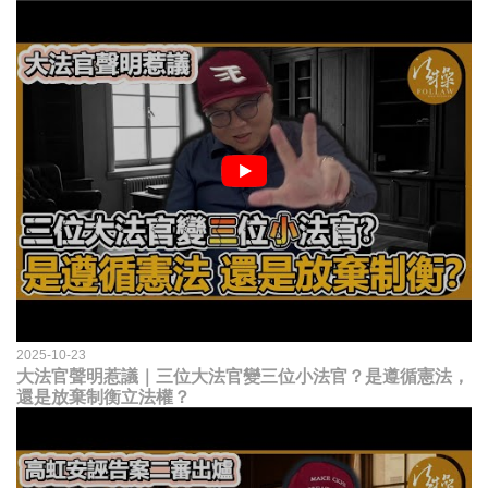
2025-10-23
大法官聲明惹議｜三位大法官變三位小法官？是遵循憲法，
還是放棄制衡立法權？