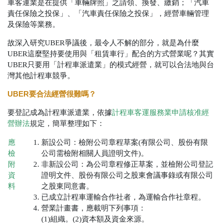
車客運業是在提供「車輛牌照」之請領、換發、繳銷；「汽車
責任保險之投保」、「汽車責任保險之投保」
，經營車輛管理
及保險等業務。
故深入研究
UBER
爭議後，最令人不解的部分，就是為什麼
UBER
這麼堅持要使用與「租賃車行」配合的方式營業呢？其實
UBER
只要用「計程車派遣業」的模式經營，就可以合法地與台
灣其他計程車競爭。
UBER要合法經營很難嗎？
要登記成為計程車派遣業，依據
計程車客運服務業申請核准經
營辦法
規定，簡單整理如下：
應
新設公司：檢附公司章程草案(有限公司、股份有限
檢
公司需檢附相關人員證明文件)。
附
非新設公司：為公司章程修正草案，並檢附公司登記
資
證明文件、股份有限公司之股東會議事錄或有限公司
料
之股東同意書。
已成立計程車運輸合作社者，為運輸合作社章程。
營業計畫書，應載明下列事項：
(1)組織。(2)
資本額及資金來源。