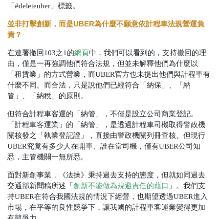
「#deleteuber」標籤。
並非打擊創新，而是
UBER
為什麼不願意依計程車法規營運負
責？
在連署撤回103之1的
網頁
中，我們可以看到的，支持撤回的理
由，僅是一再強調他們符合法規，但並未解釋他們為什麼以
「租賃業」的方式營業，而UBER官方也未提出他們與計程車有
什麼不同。而合法，只是說他們已經符合「納保」、「納
管」、「納稅」的原則。
但符合計程車客運的「納管」，不僅是設立公司商業登記。
「計程車客運業」的「納管」，是透過計程車司機取得警政機
關核發之「執業登記證」，直接由警政機關列冊查核。但現行
UBER究竟有多少人在開車、誰在當司機，僅有UBER公司知
悉，主管機關一無所悉。
面對新創事業，《法操》秉持過去支持的態度，但就如同過去
交通部新聞稿所述「
創新不能做為規避責任的藉口
」。我們支
持UBER在符合我國法規的情況下經營，也期望透過UBER進入
市場，在平等的良性競爭下，讓我國的計程車客運業變得更加
有競爭力。