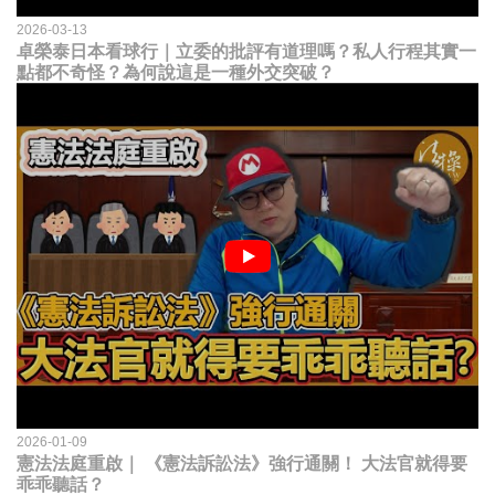
2026-03-13
卓榮泰日本看球行｜立委的批評有道理嗎？私人行程其實一
點都不奇怪？為何說這是一種外交突破？
2026-01-09
憲法法庭重啟｜ 《憲法訴訟法》強行通關！ 大法官就得要
乖乖聽話？