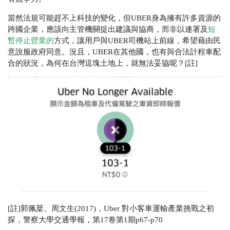
當然法規可能趕不上科技的變化，但UBER身為擁有許多資源的
跨國企業，應該向主管機關提出建議與協商，而非以連署及
短
暫停止營業的
方式，讓用戶與UBER司機站上前線，希望藉由民
意說服政府同意。
況且，
UBER
在其他國，也有與合法計程車配
合的狀況，為何在台灣這塊土地上，就無法妥協呢？
[
註
]
[
註
]
郭佩棻、周文生
(2017)
，
Uber
對小客車運輸產業挑戰之初
探，警察大學交通學報，第
17
卷第
1
期p67-p70