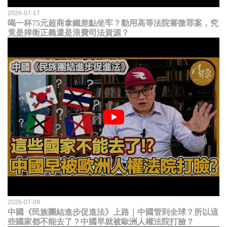
2026-07-17
喝一杯75元超商拿鐵差點坐牢？動用高等法院審微罪案，究
竟是捍衛正義還是浪費司法資源？
2026-07-09
中國《民族團結進步促進法》上路｜中國管到全球？所以這
些國家都不能去了？中國早就被歐洲人權法院打臉？