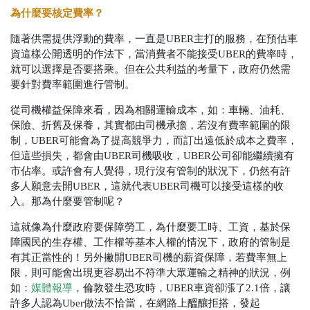
為什麼要核定費率？
隨著供需提供浮動的費率，一直是UBER主打的服務，在預估車
資這樣公開透明的作法下，當消費者不能接受UBER的費率時，
就可以選擇是否要搭乘。但在公共利益的考量下，政府仍然需
要針對費率範圍進行管制。
從司機權益保障來看，因為相關運輸成本，如：車輛、油耗、
保險、折舊及保養，其實都由司機承擔，若沒有費率範圍的限
制，UBER可能會為了提高競爭力，而訂出遠低於成本之費率，
但這些損失，都會由UBER司機吸收，UBER公司卻能繼續擁有
市佔率。或許會有人覺得，現行沒有管制的狀況下，仍然有許
多人願意去開UBER，這就代表UBER司機可以接受這樣的收
入。那為什麼要管制呢？
這就像為什麼政府要保障勞工，為什麼要工時、工資，基於保
障國民的生存權、工作權等基本人權的情況下，政府的管制是
有其正當性的！另外撇開UBER司機的薪資保障，若費率無上
限，則可能會出現更容易出不符準大眾運輸之精神的狀況，例
如：
媒體報導
，倫敦發生恐攻時，UBER車資卻漲了2.1倍，讓
許多人認為Uber做法不恰當，在網路上醞釀拒搭，發起