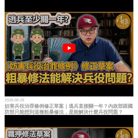
2026-06-26
妨害兵役治罪條例修正草案｜逃兵直接關一年？內政部跟國
防部只能想到這種粗暴修法，是能解決什麼兵役問題？