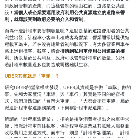
到政府管制的產業。而這樣管制的理由在於，道路是公共建
當個人或企業要運用政府
利用公共資源
建立的道路來營
設！
利，就應該受到政府必要的介入和管制
。
而為什麼計程車要管制數量呢？這點是基於道路使用者的公共
利益出發，計程車小客車出租載客為營業，營業通常以提供短
程載客為主。若在沒有總量管制的狀況下，有太多營業用車在
排擠到私用車使用公用道路的權
路上巡迴攬客、載客，將會
利
。所以基於公共利益，政府可以管制計程車的數量。另外
，
若計程車數量過多也將造成司機難以生存。
UBER其實就是「車隊」？
研究UBER的營業模式發現，UBER其實就是在做「車隊」做的
事。先和大家釐清「車隊」與「車行」其實是不同的經營模
式，我們所熟知的「台灣大車隊」、「大都會衛星車隊」屬於
派遣計程車客運服務業務（下簡稱計程車派遣業）。
所謂的「計程車派遣業」，指的是接受消費者提出之乘車需求
後，指派計程車前往載客，供計程車客運業及其駕駛人服務並
收取費用之營運方式。而車行，則是「計程車客運業」，計程