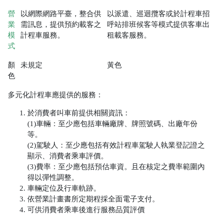
營
以網際網路平臺，整合供
以派遣、巡迴攬客或於計程車招
業
需訊息，提供預約載客之
呼站排班候客等模式提供客車出
模
計程車服務。
租載客服務。
式
顏
未規定
黃色
色
多元化計程車應提供的服務：
於消費者叫車前提供相關資訊：
(1)車輛：至少應包括車輛廠牌、牌照號碼、出廠年份
等。
(2)
駕駛人：至少應包括有效計程車駕駛人執業登記證之
顯示、消費者乘車評價。
(3)費率：至少應包括預估車資。且在核定之費率範圍內
得以彈性調整。
車輛定位及行車軌跡。
依營業計畫書所定期程採全面電子支付。
可供消費者乘車後進行服務品質評價