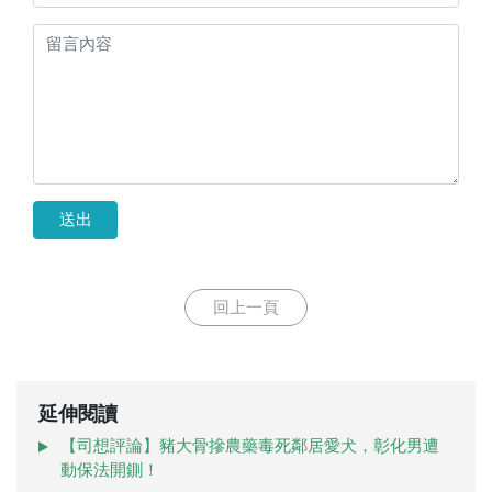
送出
回上一頁
延伸閱讀
【司想評論】豬大骨摻農藥毒死鄰居愛犬，彰化男遭
動保法開鍘！