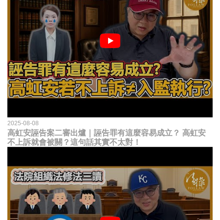
2025-08-08
高虹安誣告案二審出爐｜誣告罪有這麼容易成立？ 高虹安
不上訴就會被關？這句話其實不太對！