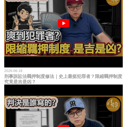
2026-06-18
刑事訴訟法羈押制度修法｜史上最挺犯罪者？限縮羈押制度
究竟是吉是凶？