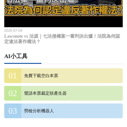
2025-07-04
Lawsnote vs 法源｜七法侵權案一審判決出爐！法院為何認
定違法著作權法？
AI小工具
免費下載空白本票
聲請本票裁定狀產生器
勞檢分析機器人