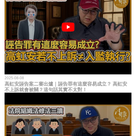
2025-08-08
高虹安誣告案二審出爐｜誣告罪有這麼容易成立？ 高虹安
不上訴就會被關？這句話其實不太對！