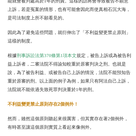
能就會被判處高於1年的刑責。這樣的話將會導致被告不願意
上訴，若是冤案的情形，也有可能會因此而使真相石沉大海，
是司法制度上所不願看見的。
因此為了避免這些問題，就衍伸出了「不利益變更禁止原則」
這樣的制度。
根據
刑事訴訟法第370條第1項本文
規定，被告上訴或為被告利
益上訴者，
二審法院不得諭知較重於原審判決之刑。也就是
說，為了被告利益、或被告自己上訴的情況，法院不能預知告
重於原審的刑。以上面的例子為例，如果只有阿法自己上訴，
法院就不能依過失致死罪判決重於1年的刑。
不利益變更禁止原則存在2個例外！
然而，雖然這個原則聽起來很厲害，但其實存在著2個例外，
有時甚至讓這個原則實質上看起來像例外。