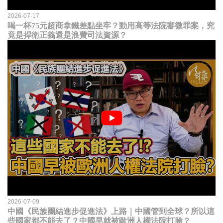
2026-07-17
喝一杯75元超商拿鐵差點坐牢？動用高等法院審微罪案，究
竟是捍衛正義還是浪費司法資源？
2026-07-09
中國《民族團結進步促進法》上路｜中國管到全球？所以這
些國家都不能去了？中國早就被歐洲人權法院打臉？