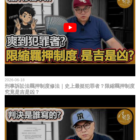
2026-06-18
刑事訴訟法羈押制度修法｜史上最挺犯罪者？限縮羈押制度
究竟是吉是凶？