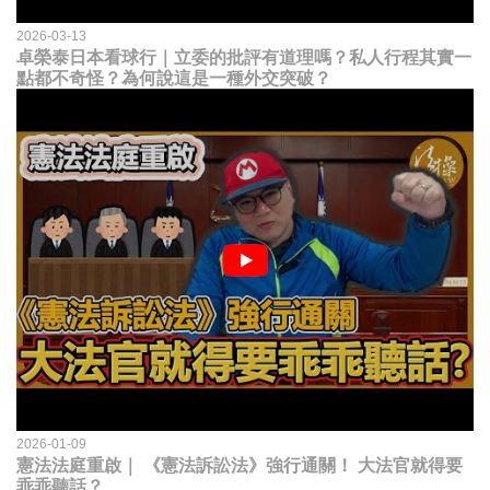
2026-03-13
卓榮泰日本看球行｜立委的批評有道理嗎？私人行程其實一
點都不奇怪？為何說這是一種外交突破？
2026-01-09
憲法法庭重啟｜ 《憲法訴訟法》強行通關！ 大法官就得要
乖乖聽話？