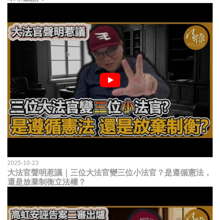
2025-10-23
大法官聲明惹議｜三位大法官變三位小法官？是遵循憲法，
還是放棄制衡立法權？