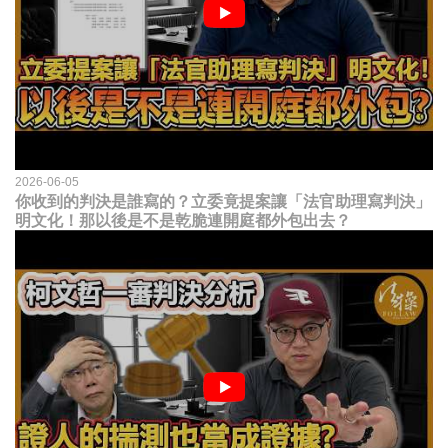
2026-06-05
你收到的判決是誰寫的？立委竟提案讓「法官助理寫判決」
明文化！那以後是不是乾脆連開庭都外包出去？