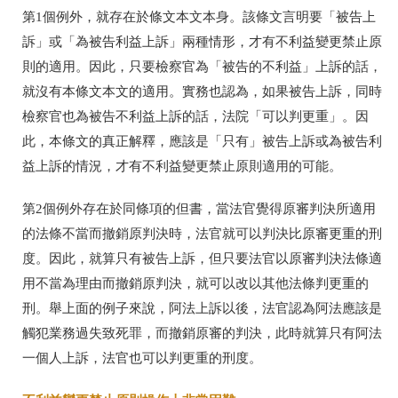
第1個例外，就存在於條文本文本身。該條文言明要「被告上
訴」或「為被告利益上訴」兩種情形，才有不利益變更禁止原
則的適用。因此，只要檢察官為「被告的不利益」上訴的話，
就沒有本條文本文的適用。實務也認為，如果被告上訴，同時
檢察官也為被告不利益上訴的話，法院「可以判更重」。因
此，本條文的真正解釋，應該是「只有」被告上訴或為被告利
益上訴的情況，才有不利益變更禁止原則適用的可能。
第2個例外存在於同條項的但書，當法官覺得原審判決所適用
的法條不當而撤銷原判決時，法官就可以判決比原審更重的刑
度。因此，就算只有被告上訴，但只要法官以原審判決法條適
用不當為理由而撤銷原判決，就可以改以其他法條判更重的
刑。舉上面的例子來說，阿法上訴以後，法官認為阿法應該是
觸犯業務過失致死罪，而撤銷原審的判決，此時就算只有阿法
一個人上訴，法官也可以判更重的刑度。