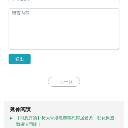
送出
回上一頁
延伸閱讀
【司想評論】豬大骨摻農藥毒死鄰居愛犬，彰化男遭
動保法開鍘！