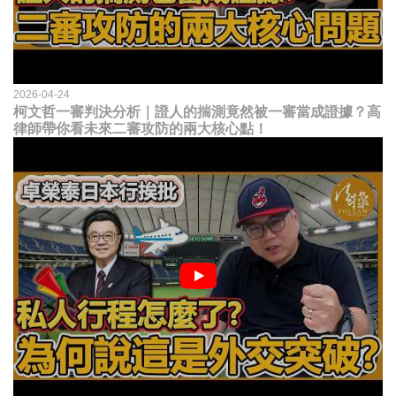
2026-04-24
柯文哲一審判決分析｜證人的揣測竟然被一審當成證據？高
律師帶你看未來二審攻防的兩大核心點！