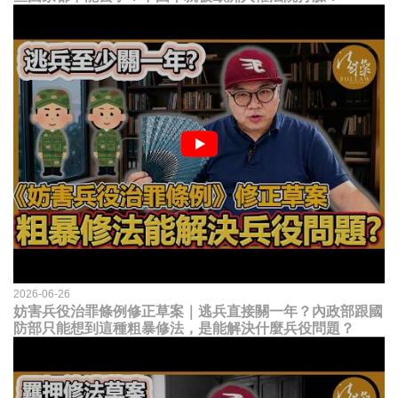
2026-06-26
妨害兵役治罪條例修正草案｜逃兵直接關一年？內政部跟國
防部只能想到這種粗暴修法，是能解決什麼兵役問題？