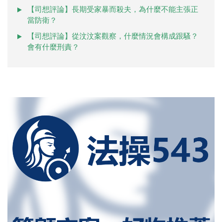
【司想評論】長期受家暴而殺夫，為什麼不能主張正
當防衛？
【司想評論】從汶汶案觀察，什麼情況會構成跟騷？
會有什麼刑責？