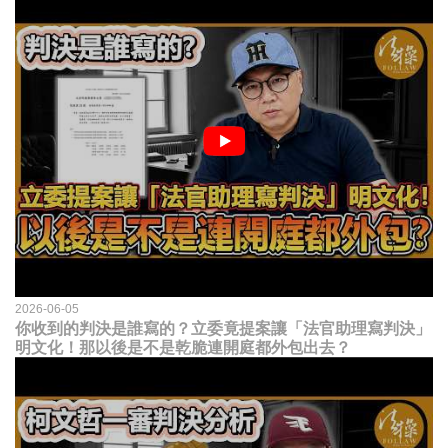
2026-06-05
你收到的判決是誰寫的？立委竟提案讓「法官助理寫判決」
明文化！那以後是不是乾脆連開庭都外包出去？