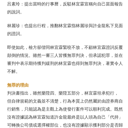
呂素玲：提出當時的行事曆，反駁林宜霖宣稱向自己當面報告
的說詞。
林麗珍：也提出行程，推翻林宜霖指林麗珍與許金龍私下見面
的證詞。
即使如此，檢方卻偕同林宜霖緊咬不放，不顧林宜霖證詞反覆
顛倒的情況。雖然一審三人皆獲無罪判決，但承認犯罪，並在
審判中表示期待獲判緩刑的林宜霖也得到無罪判決，著實令人
不解。
無罪的理由
判決書指出，雖然樂陞四、樂陞五部分，林宜霖坦承犯行，
但自律規範的文義並不清楚，行為本質上仍然屬於由證券商自
行銷售，只能認為是主觀上為使發行案件可以順利完成。既然
沒有證據認為林宜霖知道許金龍最終是以人頭為自己「代持」
可轉換公司債或選擇權部位，也沒有證據顯示獲利部分是否歸