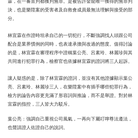
霖，在一審宣判都獲判無罪。是被告許金龍唯一獲得的無罪判
決，也是樂陞案的受害者及自救會成員最無法理解與接受的部
分。
林宜霖在作證時坦承自己的一切犯行，不斷強調找人頭跟公司
配合是業界慣例的同時，也表達承擔與改過的態度。值得討論
的是，林宜霖在審理程序中證稱葉公亮、呂素玲、林麗珍與其
共同進行犯罪行為，檢察官也依據林宜霖的證詞將三人起訴。
讓人疑惑的是，除了林宜霖的證詞，並沒有其他證據顯示葉公
亮、呂素玲、林麗珍三人，在樂陞案中有插手哪些犯罪行為，
檢方的論告內容更充滿了形容詞與推論，而不是舉證。對於林
宜霖的指控，三人皆大力駁斥。
葉公亮：強調自己重視公司風氣，一再向下屬叮嚀尊法遵法，
也聲請證人佐證自己的說詞。