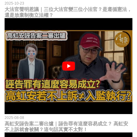
2025-10-23
大法官聲明惹議｜三位大法官變三位小法官？是遵循憲法，
還是放棄制衡立法權？
2025-08-08
高虹安誣告案二審出爐｜誣告罪有這麼容易成立？ 高虹安
不上訴就會被關？這句話其實不太對！