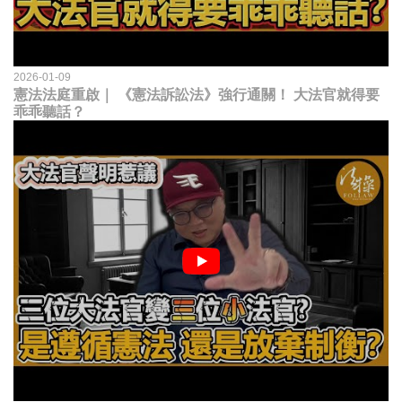
2026-01-09
憲法法庭重啟｜ 《憲法訴訟法》強行通關！ 大法官就得要
乖乖聽話？