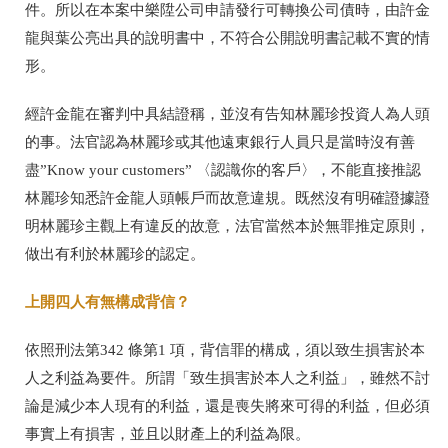
件。所以在本案中樂陞公司申請發行可轉換公司債時，由許金
龍與葉公亮出具的說明書中，不符合公開說明書記載不實的情
形。
經許金龍在審判中具結證稱，並沒有告知林麗珍投資人為人頭
的事。法官認為林麗珍或其他遠東銀行人員只是當時沒有善
盡”Know your customers” 〈認識你的客戶〉，不能直接推認
林麗珍知悉許金龍人頭帳戶而故意違規。既然沒有明確證據證
明林麗珍主觀上有違反的故意，法官當然本於無罪推定原則，
做出有利於林麗珍的認定。
上開四人有無構成背信？
依照刑法第342 條第1 項，背信罪的構成，須以致生損害於本
人之利益為要件。所謂「致生損害於本人之利益」，雖然不討
論是減少本人現有的利益，還是喪失將來可得的利益，但必須
事實上有損害，並且以財產上的利益為限。