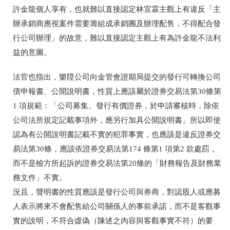
許金龍個人享有，也就難以直接認定林宜霖主觀上有違反「主
辦承銷商應視案件需要籌組成承銷團及辦理配售，不得配合發
行公司辦理」的故意，難以直接認定主觀上有為許金龍不法利
益的意圖。
法官也指出，樂陞公司向金管會證期局提交的發行可轉換公司
債申報書、公開說明書，性質上應該屬於證券交易法第30條第
1 項規範：「公司募集、發行有價證券，於申請審核時，除依
公司法所規定記載事項外，應另行加具公開說明書」所以即使
認為有公開說明書記載不實的犯罪事實，也應該是違反證券交
易法第30條，應該依證券交易法第174 條第1 項第2 款處罰，
而不是檢方所起訴的證券交易法第20條的「財務報告及財務業
務文件」不實。
況且，聲明書的性質應該是發行公司與券商，對認股人或應募
人表示將來不會配售給公司關係人的事前承諾，而不是客觀事
實的說明，不符合虛偽（陳述之內容與客觀事實不符）的要