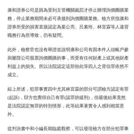
康和證券公司是因為受到主管機關裁罰才停止辦理詢價圈購業
務，停止業務期間未必可承接到詢價圈購業務。檢方所指康和
證券所受的損害直接認定為葉公亮、呂素玲、林宜霖等人違背
職務行為所導致，仍有疑問。
此外，檢察官也沒有舉證並說明康和公司有因本件人頭帳戶參
與樂陞公司股票詢價圈購的事，而受有任何財產上或其他財產
利益上的損失。
所以法院認定這部份此等四人之背信罪依然不
成立
。
綜上所述，犯罪事實四中尤其林宜霖的部分可謂檢方認定有罪
(起訴)，辯方也覺得自己有罪(認罪拚緩刑)，但最後結果竟然
是法院認定無罪的特別情形，此等結果著實令人感到相當意
外。
從判決書中和小編長期臨庭觀察，可以發現檢方在部分犯罪事