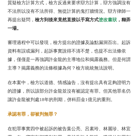
質疑檢方計算方式，檢方反過來要求辯方計算，辯方強調沒有
不法所以沒有不法所得、無從計算的鬼打牆情況。辯方律師一
檢方到後來竟然直接以手寫方式
塗改書狀
，糊弄
再提出疑問，
一場。
審理過程中可以發現，
檢方提出的證據及論點漏洞百出。起訴
資料有誤或漏列，起訴事實說得不清不楚，也提不出法條依
據，僅僅是一再強調許金龍的主導地位和揭露義務。但是何謂
主導？揭露義務的法條根據為何？檢方統統無法說明。
在本案中，檢方以道德、情感論告，沒有提出具有足夠證明力
的證據，
所以該部分許金龍並沒有被認定有罪。但其他罪名仍
讓
許金龍被判處18年的刑期，併科罰金1億元的重刑。
承認有罪，
卻被判無罪？
在犯罪事實四中被起訴的被告葉公亮、呂素玲、林麗珍、林宜