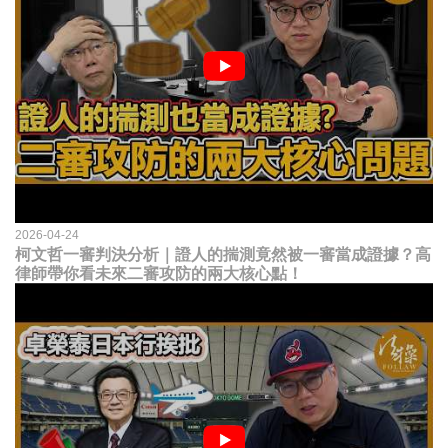
2026-04-24
柯文哲一審判決分析｜證人的揣測竟然被一審當成證據？高
律師帶你看未來二審攻防的兩大核心點！