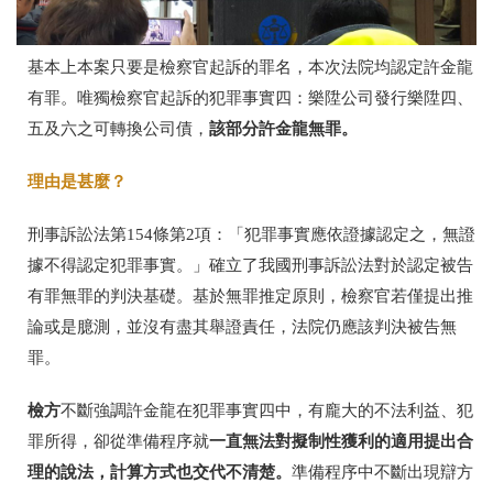
基本上本案只要是檢察官起訴的罪名，本次法院均認定許金龍
有罪。唯獨檢察官起訴的犯罪事實四：樂陞公司發行樂陞四、
該部分許金龍無罪。
五及六之可轉換公司債，
理由是甚麼？
刑事訴訟法第154條第2項：「犯罪事實應依證據認定之，無證
據不得認定犯罪事實。」確立了我國刑事訴訟法對於認定被告
有罪無罪的判決基礎。基於無罪推定原則，檢察官若僅提出推
論或是臆測，並沒有盡其舉證責任，法院仍應該判決被告無
罪。
檢方
不斷強調許金龍在犯罪事實四中，有龐大的不法利益、犯
一直無法對擬制性獲利的適用提出合
罪所得，卻從準備程序就
理的說法，計算方式也交代不清楚。
準備程序中不斷出現辯方