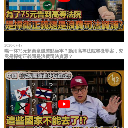
2026-07-17
喝一杯75元超商拿鐵差點坐牢？動用高等法院審微罪案，究
竟是捍衛正義還是浪費司法資源？