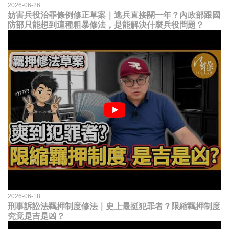
2026-06-26
妨害兵役治罪條例修正草案｜逃兵直接關一年？內政部跟國
防部只能想到這種粗暴修法，是能解決什麼兵役問題？
2026-06-18
刑事訴訟法羈押制度修法｜史上最挺犯罪者？限縮羈押制度
究竟是吉是凶？