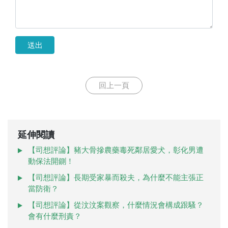
送出
回上一頁
延伸閱讀
【司想評論】豬大骨摻農藥毒死鄰居愛犬，彰化男遭
動保法開鍘！
【司想評論】長期受家暴而殺夫，為什麼不能主張正
當防衛？
【司想評論】從汶汶案觀察，什麼情況會構成跟騷？
會有什麼刑責？