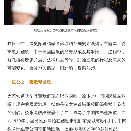
總統府元旦升旗唱國歌(圖片來自總統府官網)
昨日下午，國史館邀請學者蘇瑞鏘至國史館演講，主題為「從
黨歌到國歌：中華民國國歌的歷史形成及其爭議」。過程中，
蘇教授從歷史角度、法律角度等等，討論國歌的行程及未來的
可能變化，會後也與聽眾一同討論，反應熱烈。
一紙公文，黨歌變國歌
大家知道嗎？其實我們現在唱的國歌，原本是中國國民黨黨歌
喔！現在的國歌歌詞，據傳是孫文在黃埔軍校開學典禮上發表
的訓詞。後來這段詞被譜上了曲，成為了中國國民黨黨歌。西
元
1930
年，國民政府決議在國歌未製訂前先以黨歌代用；中間
教育部雖曾公開徵集新國歌，但參與徵稿的
6000
多件作品，