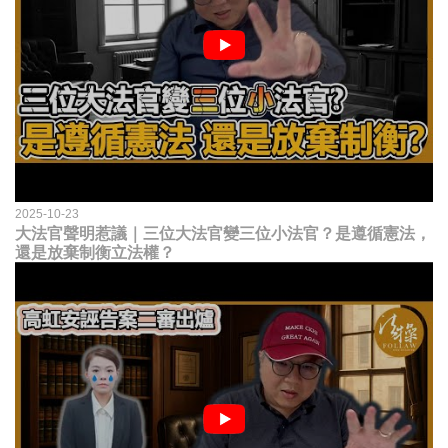
2025-10-23
大法官聲明惹議｜三位大法官變三位小法官？是遵循憲法，
還是放棄制衡立法權？