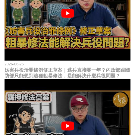
2026-06-26
妨害兵役治罪條例修正草案｜逃兵直接關一年？內政部跟國
防部只能想到這種粗暴修法，是能解決什麼兵役問題？