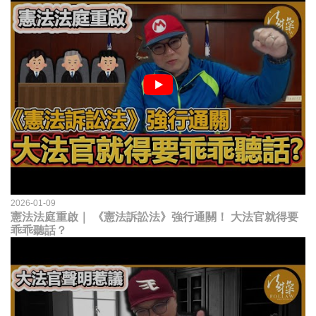
2026-01-09
憲法法庭重啟｜ 《憲法訴訟法》強行通關！ 大法官就得要
乖乖聽話？