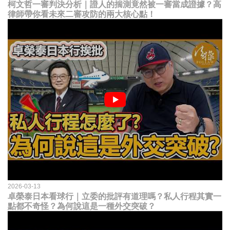
柯文哲一審判決分析｜證人的揣測竟然被一審當成證據？高
律師帶你看未來二審攻防的兩大核心點！
2026-03-13
卓榮泰日本看球行｜立委的批評有道理嗎？私人行程其實一
點都不奇怪？為何說這是一種外交突破？