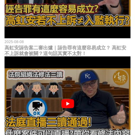
2025-08-08
高虹安誣告案二審出爐｜誣告罪有這麼容易成立？ 高虹安
不上訴就會被關？這句話其實不太對！