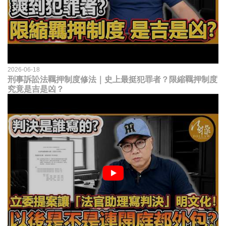
2026-06-18
刑事訴訟法羈押制度修法｜史上最挺犯罪者？限縮羈押制度
究竟是吉是凶？