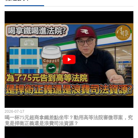
2026-07-17
喝一杯75元超商拿鐵差點坐牢？動用高等法院審微罪案，究
竟是捍衛正義還是浪費司法資源？