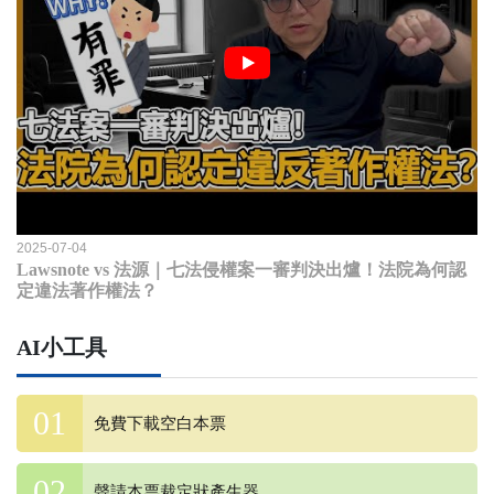
2025-07-04
Lawsnote vs 法源｜七法侵權案一審判決出爐！法院為何認
定違法著作權法？
AI小工具
免費下載空白本票
聲請本票裁定狀產生器