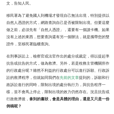
文，告知人民。
移民署為了避免國人到機場才發現自己無法出境，特別提供以
自然人憑證的方式，網路查詢自己是否被限制出境。但要這麼
做之前，必須先有「自然人憑證」，還要有一個讀卡機。如果
沒有上述的東西，想要查詢還有另一個辦法，就是攜帶您的雙
證件，至移民署臨櫃查詢。
在刑事訴訟上，檢察官或法官作出的處分或裁定，得以提起準
抗告或抗告的方式，做為救濟。另外，若是稅務主管機關所作
的行政處分呢？雖然不利益的行政處分可以進行訴願、行政訴
訟的救濟程序，但就如同我們在
先前的文章
提到的，訴願和行
政訴訟進行的同時，限制出境的處分執行力，與抗告程序一
樣，並不會馬上停止，限制出境的效力仍然存在。況且抗告或
拿到的書狀，會是具體的理由，還是又只是一份
行政救濟後，
例稿呢？