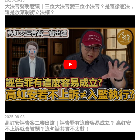
2025-10-23
大法官聲明惹議｜三位大法官變三位小法官？是遵循憲法，
還是放棄制衡立法權？
2025-08-08
高虹安誣告案二審出爐｜誣告罪有這麼容易成立？ 高虹安
不上訴就會被關？這句話其實不太對！