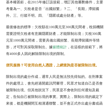
基本權甚鉅，在2015年修訂該規範，增訂其他審酌條件，主要
考量為一、欠稅者是否「出國頻繁」？二、「長期」滯留國
外。三、行蹤不明。四、「隱匿或處分財產」等。
最後修改的標準：欠稅額在100萬元至300萬元間者，稅捐機關
需要證明欠稅者有意圖隱匿財產，才能限制出境；欠稅300萬
元至1000萬元間者，需要具備出國頻繁、長期滯留國外等情
形，才可對其採取限制出。據
媒體統計
，在這樣的規範下，將
有4000多人因此解除限制出境的限制。
便民服務？可使用自然人憑證，上網查詢是否被限制出境。
限制出境的處分作成，通常人民是無法預先得知的。在刑事案
件的處理上，會先經過開庭訊問審理，民眾才知道自己是否會
被限制出境。但其他狀況下，民眾是不會收到任何通知及裁
定，告知自己被限制出境的事實。實際上，限制出境的裁定下
來後，都是機關間互相溝通聯繫，並不會正式作出處分書或函