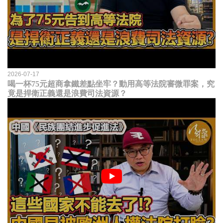
2026-07-17
喝一杯75元超商拿鐵差點坐牢？動用高等法院審微罪案，究
竟是捍衛正義還是浪費司法資源？