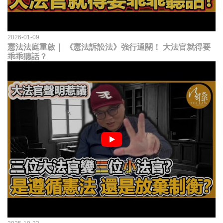
2026-01-09
憲法法庭重啟｜ 《憲法訴訟法》強行通關！ 大法官就得要
乖乖聽話？