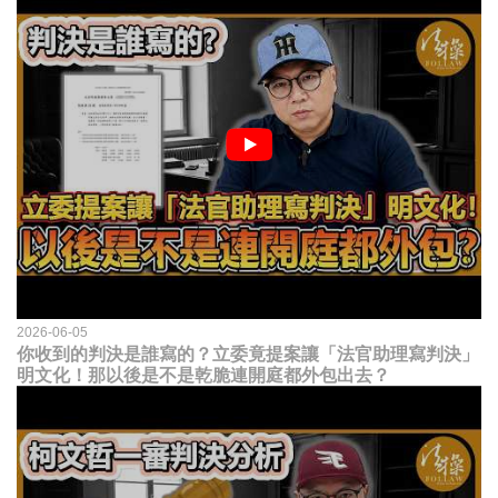
2026-06-05
你收到的判決是誰寫的？立委竟提案讓「法官助理寫判決」
明文化！那以後是不是乾脆連開庭都外包出去？