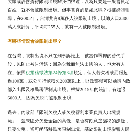
大家或許會覺得限制出境離我們很遠，以為只要是一般善良老
百姓，就不會被限制出境。但事實真的是如此嗎？根據
媒體報
導
，在2005年，台灣共有9萬多人被限制出境，以總人口2300
萬人來計算，平均每255人，就有一人被限制出境。
有哪些情況會被限制出境？
在台灣，限制出境不只在刑事訴訟上，被當作羈押的替代手
段，以防止被告潛逃；因為欠稅而無法出國的人，也大有人
在。依照
稅捐稽徵法第24條第3項
規定，個人若欠稅或罰鍰超
過100萬，或公司行號積欠200萬以上，財政部就可以函請內政
部入出國及移民署限制其出境。根據2015年的統計，有超過
6000人，因為欠稅而被限制出境。
過去，內政部「限制欠稅人或欠稅營利事業負責人出境規
範」，並未區分欠繳金額的高低、是否有刻意逃漏稅的嫌疑，
只要欠稅，皆可函請移民署限制出境。基於限制出境影響人民