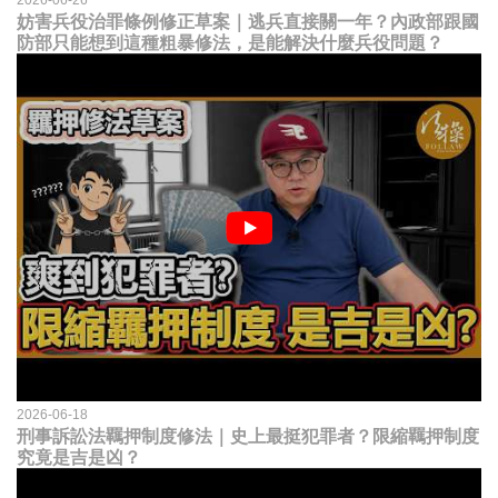
妨害兵役治罪條例修正草案｜逃兵直接關一年？內政部跟國
防部只能想到這種粗暴修法，是能解決什麼兵役問題？
2026-06-18
刑事訴訟法羈押制度修法｜史上最挺犯罪者？限縮羈押制度
究竟是吉是凶？