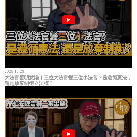
2025-10-23
大法官聲明惹議｜三位大法官變三位小法官？是遵循憲法，
還是放棄制衡立法權？