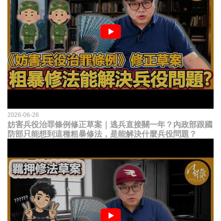
2026-06-26
妨害兵役治罪條例修正草案｜逃兵直接關一年？內政部跟國
防部只能想到這種粗暴修法，是能解決什麼兵役問題？