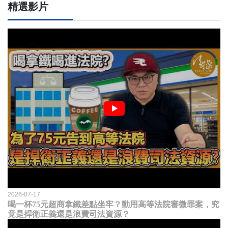
精選影片
2026-07-17
喝一杯75元超商拿鐵差點坐牢？動用高等法院審微罪案，究
竟是捍衛正義還是浪費司法資源？