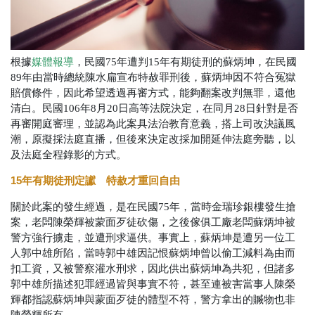
根據
媒體報導
，民國75年遭判15年有期徒刑的蘇炳坤，在民國
89年由當時總統陳水扁宣布特赦罪刑後，蘇炳坤因不符合冤獄
賠償條件，因此希望透過再審方式，能夠翻案改判無罪，還他
清白。民國106年8月20日高等法院決定，在同月28日針對是否
再審開庭審理，並認為此案具法治教育意義，搭上司改決議風
潮，原擬採法庭直播，但後來決定改採加開延伸法庭旁聽，以
及法庭全程錄影的方式。
15年有期徒刑定讞 特赦才重回自由
關於此案的發生經過，是在民國75年，當時金瑞珍銀樓發生搶
案，老闆陳榮輝被蒙面歹徒砍傷，之後傢俱工廠老闆蘇炳坤被
警方強行擄走，並遭刑求逼供。事實上，蘇炳坤是遭另一位工
人郭中雄所陷，當時郭中雄因記恨蘇炳坤曾以偷工減料為由而
扣工資，又被警察灌水刑求，因此供出蘇炳坤為共犯，但諸多
郭中雄所描述犯罪經過皆與事實不符，甚至連被害當事人陳榮
輝都指認蘇炳坤與蒙面歹徒的體型不符，警方拿出的贓物也非