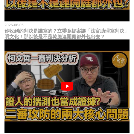
2026-06-05
你收到的判決是誰寫的？立委竟提案讓「法官助理寫判決」
明文化！那以後是不是乾脆連開庭都外包出去？