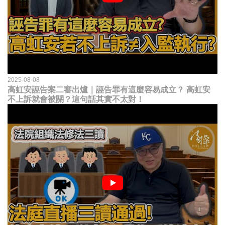
2025-08-08
高虹安誣告案二審出爐｜誣告罪有這麼容易成立？ 高虹安
不上訴就會被關？這句話其實不太對！