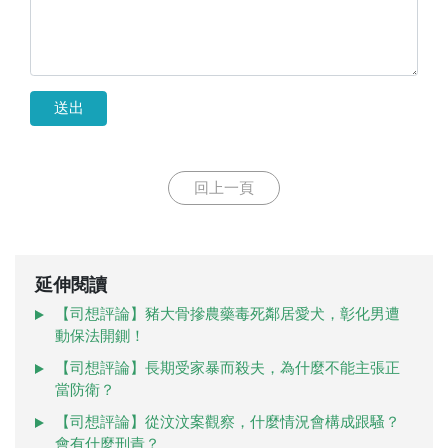
送出
回上一頁
延伸閱讀
【司想評論】豬大骨摻農藥毒死鄰居愛犬，彰化男遭
動保法開鍘！
【司想評論】長期受家暴而殺夫，為什麼不能主張正
當防衛？
【司想評論】從汶汶案觀察，什麼情況會構成跟騷？
會有什麼刑責？