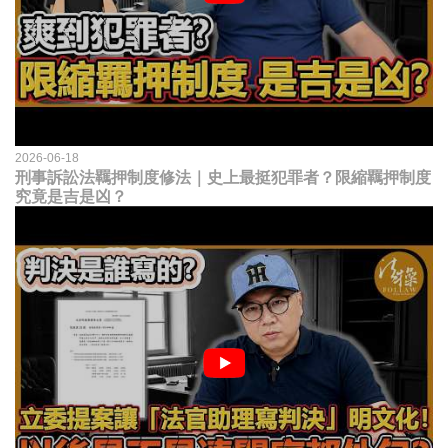
2026-06-18
刑事訴訟法羈押制度修法｜史上最挺犯罪者？限縮羈押制度
究竟是吉是凶？