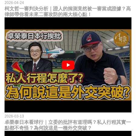
2026-04-24
柯文哲一審判決分析｜證人的揣測竟然被一審當成證據？高
律師帶你看未來二審攻防的兩大核心點！
2026-03-13
卓榮泰日本看球行｜立委的批評有道理嗎？私人行程其實一
點都不奇怪？為何說這是一種外交突破？