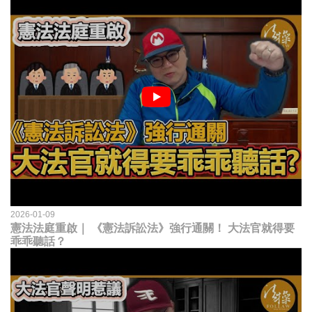
2026-01-09
憲法法庭重啟｜ 《憲法訴訟法》強行通關！ 大法官就得要
乖乖聽話？