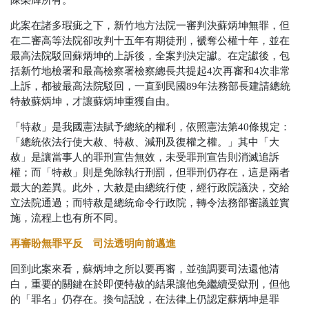
陳榮輝所有。
此案在諸多瑕疵之下，新竹地方法院一審判決蘇炳坤無罪，但
在二審高等法院卻改判十五年有期徒刑，褫奪公權十年，並在
最高法院駁回蘇炳坤的上訴後，全案判決定讞。在定讞後，包
括新竹地檢署和最高檢察署檢察總長共提起4次再審和4次非常
上訴，都被最高法院駁回，一直到民國89年法務部長建請總統
特赦蘇炳坤，才讓蘇炳坤重獲自由。
「特赦」是我國憲法賦予總統的權利，依照憲法第40條規定：
「總統依法行使大赦、特赦、減刑及復權之權。」其中「大
赦」是讓當事人的罪刑宣告無效，未受罪刑宣告則消滅追訴
權；而「特赦」則是免除執行刑罰，但罪刑仍存在，這是兩者
最大的差異。此外，大赦是由總統行使，經行政院議決，交給
立法院通過；而特赦是總統命令行政院，轉令法務部審議並實
施，流程上也有所不同。
再審盼無罪平反 司法透明向前邁進
回到此案來看，蘇炳坤之所以要再審，並強調要司法還他清
白，重要的關鍵在於即便特赦的結果讓他免繼續受獄刑，但他
的「罪名」仍存在。換句話說，在法律上仍認定蘇炳坤是罪