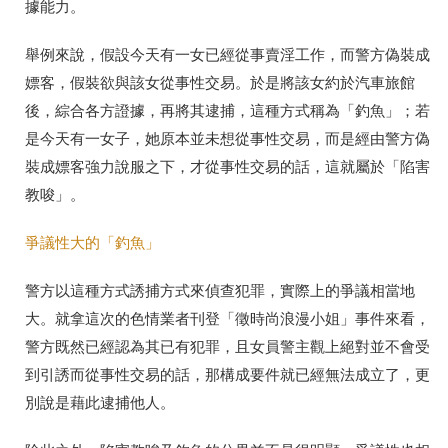
據能力。
舉例來說，假設今天有一女已經從事賣淫工作，而警方偽裝成
嫖客，假裝欲與該女從事性交易。於是將該女約於汽車旅館
後，綜合各方證據，再將其逮捕，這種方式稱為「釣魚」；若
是今天有一女子，她原本並未想從事性交易，而是經由警方偽
裝成嫖客強力說服之下，才從事性交易的話，這就屬於「陷害
教唆」。
爭議性大的「釣魚」
警方以這種方式誘捕方式來偵查犯罪，實際上的爭議相當地
大。就拿這次的色情業者刊登「徵時尚浪漫小姐」事件來看，
警方既然已經認為其已有犯罪，且女員警主觀上絕對並不會受
到引誘而從事性交易的話，那構成要件就已經無法成立了，更
別說是藉此逮捕他人。