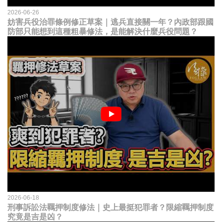
2026-06-26
妨害兵役治罪條例修正草案｜逃兵直接關一年？內政部跟國
防部只能想到這種粗暴修法，是能解決什麼兵役問題？
2026-06-18
刑事訴訟法羈押制度修法｜史上最挺犯罪者？限縮羈押制度
究竟是吉是凶？