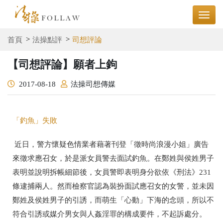
首頁
法操點評
司想評論
【司想評論】願者上鉤
2017-08-18
法操司想傳媒
「釣魚」失敗
近日，警方懷疑色情業者藉著刊登「徵時尚浪漫小姐」廣告
來徵求應召女，於是派女員警去面試釣魚。在鄭姓與侯姓男子
表明並說明拆帳細節後，女員警即表明身分欲依《刑法》231
條逮捕兩人。然而檢察官認為裝扮面試應召女的女警，並未因
鄭姓及侯姓男子的引誘，而萌生「心動」下海的念頭，所以不
符合引誘或媒介男女與人姦淫罪的構成要件，不起訴處分。