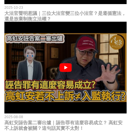
2025-10-23
大法官聲明惹議｜三位大法官變三位小法官？是遵循憲法，
還是放棄制衡立法權？
2025-08-08
高虹安誣告案二審出爐｜誣告罪有這麼容易成立？ 高虹安
不上訴就會被關？這句話其實不太對！