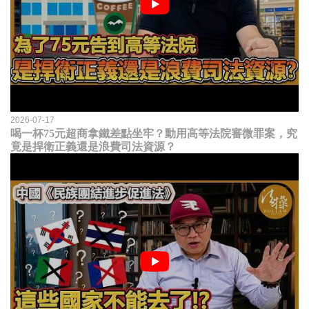
2026-07-17
喝一杯75元超商拿鐵差點坐牢？動用高等法院審微罪案，究
竟是捍衛正義還是浪費司法資源？