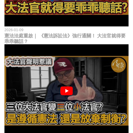
2026-01-09
憲法法庭重啟｜ 《憲法訴訟法》強行通關！ 大法官就得要
乖乖聽話？