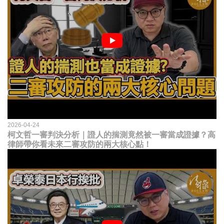
2026-04-24
柯文哲一審判決分析｜證人的揣測竟然被一審當成證據？高
律師帶你看未來二審攻防的兩大核心點！