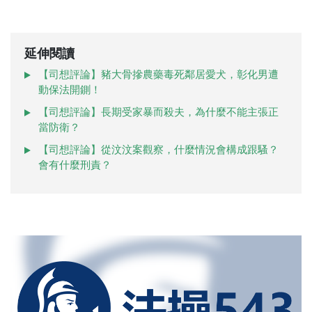
延伸閱讀
【司想評論】豬大骨摻農藥毒死鄰居愛犬，彰化男遭
動保法開鍘！
【司想評論】長期受家暴而殺夫，為什麼不能主張正
當防衛？
【司想評論】從汶汶案觀察，什麼情況會構成跟騷？
會有什麼刑責？