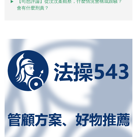
【司想評論】從汶汶案觀察，什麼情況會構成跟騷？
會有什麼刑責？