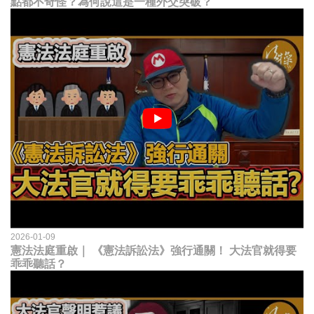
點都不奇怪？為何說這是一種外交突破？
2026-01-09
憲法法庭重啟｜ 《憲法訴訟法》強行通關！ 大法官就得要
乖乖聽話？