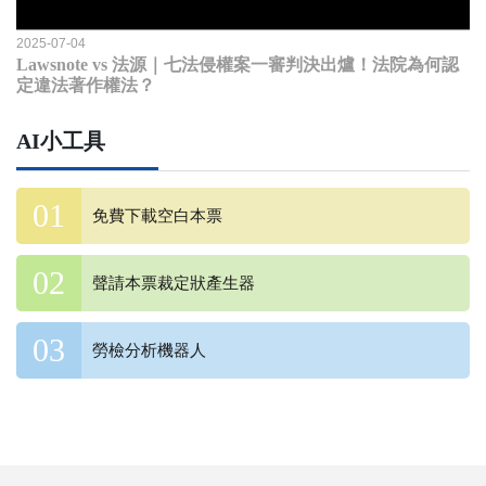
2025-07-04
Lawsnote vs 法源｜七法侵權案一審判決出爐！法院為何認
定違法著作權法？
AI小工具
免費下載空白本票
聲請本票裁定狀產生器
勞檢分析機器人