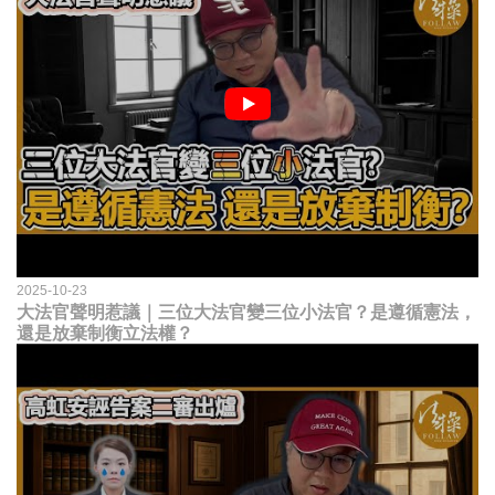
2025-10-23
大法官聲明惹議｜三位大法官變三位小法官？是遵循憲法，
還是放棄制衡立法權？