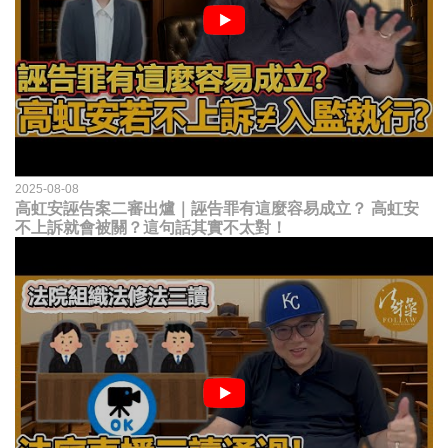
2025-08-08
高虹安誣告案二審出爐｜誣告罪有這麼容易成立？ 高虹安
不上訴就會被關？這句話其實不太對！