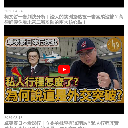
2026-04-24
柯文哲一審判決分析｜證人的揣測竟然被一審當成證據？高
律師帶你看未來二審攻防的兩大核心點！
2026-03-13
卓榮泰日本看球行｜立委的批評有道理嗎？私人行程其實一