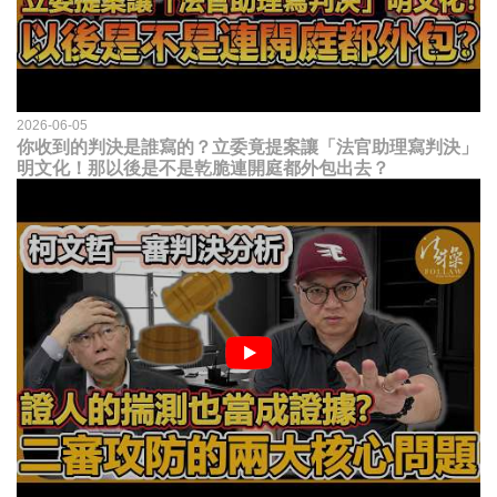
2026-06-05
你收到的判決是誰寫的？立委竟提案讓「法官助理寫判決」
明文化！那以後是不是乾脆連開庭都外包出去？