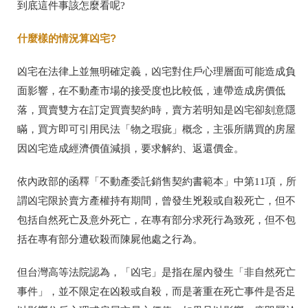
到底這件事該怎麼看呢?
什麼樣的情況算凶宅?
凶宅在法律上並無明確定義，凶宅對住戶心理層面可能造成負
面影響，在不動產市場的接受度也比較低，連帶造成房價低
落，買賣雙方在訂定買賣契約時，賣方若明知是凶宅卻刻意隱
瞞，買方即可引用民法「物之瑕疵」概念，主張所購買的房屋
因凶宅造成經濟價值減損，要求解約、返還價金。
依內政部的函釋
「不動產委託銷售契約書範本」中第11項，
所
謂凶宅限於賣方產權持有期間，曾發生兇殺或自殺死亡，但不
包括自然死亡及意外死亡，在專有部分求死行為致死，但不包
括在專有部分遭砍殺而陳屍他處之行為。
但台灣高等法院認為，「凶宅」是指在屋內發生「非自然死亡
事件」，並不限定在凶殺或自殺，而是著重在死亡事件是否足