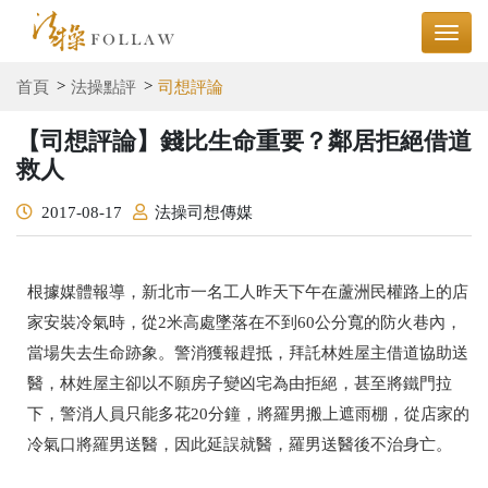
首頁
法操點評
司想評論
【司想評論】錢比生命重要？鄰居拒絕借道
救人
2017-08-17
法操司想傳媒
根據媒體報導，新北市一名工人昨天下午在蘆洲民權路上的店
家安裝冷氣時，從2米高處墜落在不到60公分寬的防火巷內，
當場失去生命跡象。警消獲報趕抵，拜託林姓屋主借道協助送
醫，林姓屋主卻以不願房子變凶宅為由拒絕，甚至將鐵門拉
下，警消人員只能多花20分鐘，將羅男搬上遮雨棚，從店家的
冷氣口將羅男送醫，因此延誤就醫，羅男送醫後不治身亡。