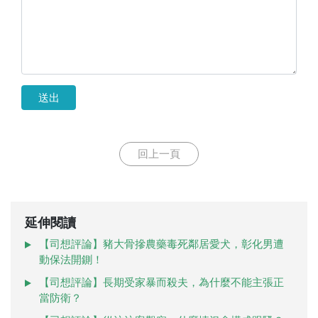
送出
回上一頁
延伸閱讀
【司想評論】豬大骨摻農藥毒死鄰居愛犬，彰化男遭
動保法開鍘！
【司想評論】長期受家暴而殺夫，為什麼不能主張正
當防衛？