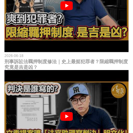
2026-06-18
刑事訴訟法羈押制度修法｜史上最挺犯罪者？限縮羈押制度
究竟是吉是凶？