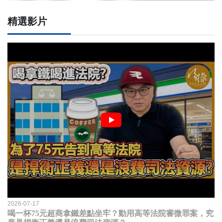
精選影片
2026-07-17
喝一杯75元超商拿鐵差點坐牢？動用高等法院審微罪案，究