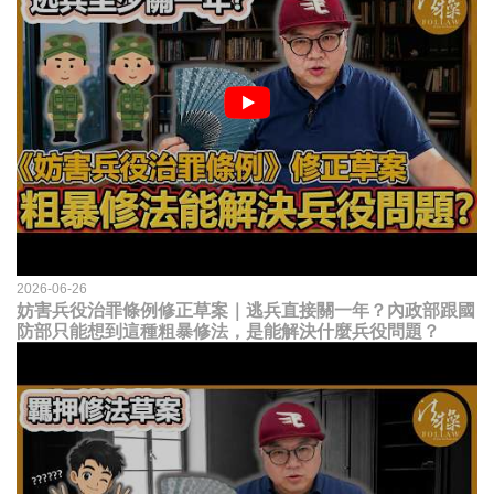
2026-06-26
妨害兵役治罪條例修正草案｜逃兵直接關一年？內政部跟國
防部只能想到這種粗暴修法，是能解決什麼兵役問題？