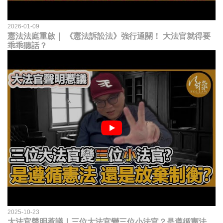
2026-01-09
憲法法庭重啟｜ 《憲法訴訟法》強行通關！ 大法官就得要
乖乖聽話？
2025-10-23
大法官聲明惹議｜三位大法官變三位小法官？是遵循憲法，