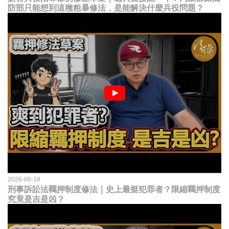
防部只能想到這種粗暴修法，是能解決什麼兵役問題？
2026-06-18
刑事訴訟法羈押制度修法｜史上最挺犯罪者？限縮羈押制度
究竟是吉是凶？