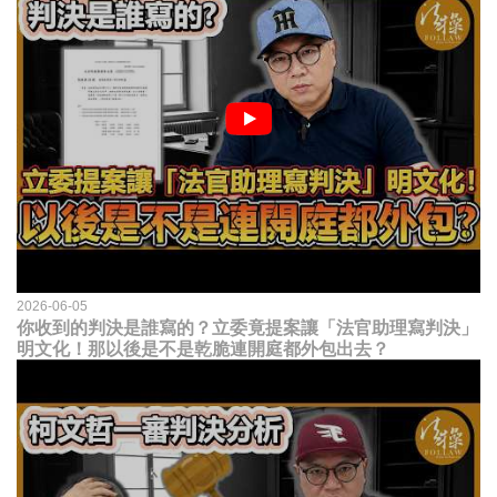
2026-06-05
你收到的判決是誰寫的？立委竟提案讓「法官助理寫判決」
明文化！那以後是不是乾脆連開庭都外包出去？