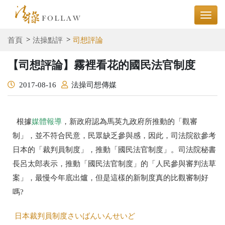
首頁
法操點評
司想評論
【司想評論】霧裡看花的國民法官制度
2017-08-16
法操司想傳媒
根據
媒體報導
，新政府認為馬英九政府所推動的「觀審
制」，並不符合民意，民眾缺乏參與感，因此，司法院欲參考
日本的「裁判員制度」，推動「國民法官制度」。司法院秘書
長呂太郎表示，推動「國民法官制度」的「人民參與審判法草
案」，最慢今年底出爐，但是這樣的新制度真的比觀審制好
嗎
?
日本裁判員制
度さいばんいんせいど