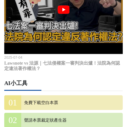
2025-07-04
Lawsnote vs 法源｜七法侵權案一審判決出爐！法院為何認
定違法著作權法？
AI小工具
免費下載空白本票
聲請本票裁定狀產生器