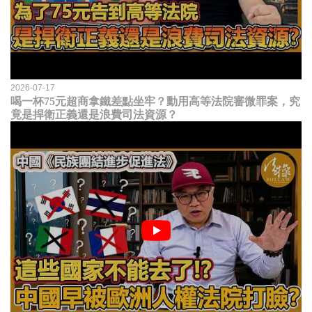
2026-07-17
喝一杯75元超商拿鐵差點坐牢？動用高等法院審微罪案，究
竟是捍衛正義還是浪費司法資源？