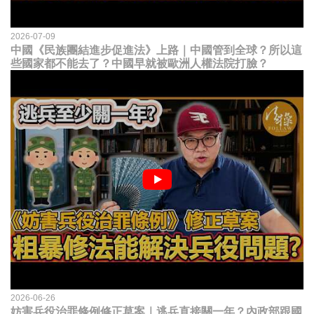
2026-07-09
中國《民族團結進步促進法》上路｜中國管到全球？所以這
些國家都不能去了？中國早就被歐洲人權法院打臉？
2026-06-26
妨害兵役治罪條例修正草案｜逃兵直接關一年？內政部跟國