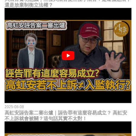
還是放棄制衡立法權？
2025-08-08
高虹安誣告案二審出爐｜誣告罪有這麼容易成立？ 高虹安
不上訴就會被關？這句話其實不太對！