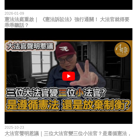
2026-01-09
憲法法庭重啟｜ 《憲法訴訟法》強行通關！ 大法官就得要
乖乖聽話？
2025-10-23
大法官聲明惹議｜三位大法官變三位小法官？是遵循憲法，