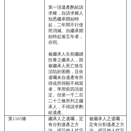
第一項遺產酌給請
求權，自請求權人
知悉繼承開始時
起，二年間不行使
而消滅。自繼承開
始時起逾五年者，
亦同。
被繼承人生前繼續
扶養之繼承人，因
被繼承人死亡致生
活陷於困難，且依
遺囑未自遺產有所
得或所得顯不相當
者，準用前四項規
定。但第一千二百
二十三條所列之繼
承人，不得請求酌
給遺產。
第
1165
條
繼承人之遺囑，定
被繼承人之遺囑，
有分割遺產之方
定有分割遺產之方
法，或託他人代定
法，或託他人代定