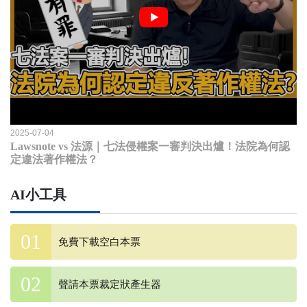
2025-07-04
Lawsnote vs 法源｜七法侵權案一審判決出爐！法院為何認
定違法著作權法？
AI小工具
免費下載空白本票
聲請本票裁定狀產生器