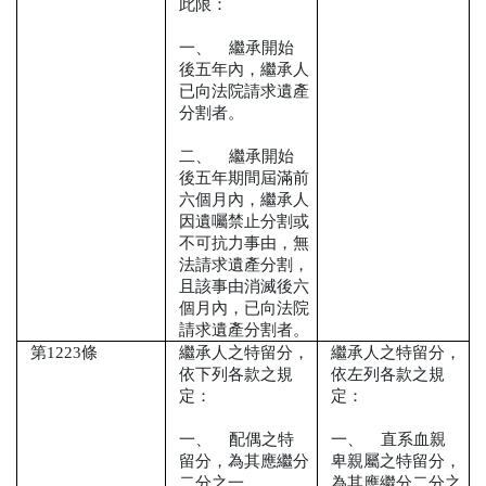
此限：
一、
繼承開始
後五年內，繼承人
已向法院請求遺產
分割者。
二、
繼承開始
後五年期間屆滿前
六個月內，繼承人
因遺囑禁止分割或
不可抗力事由，無
法請求遺產分割，
且該事由消滅後六
個月內，已向法院
請求遺產分割者。
第
1223
條
繼承人之特留分，
繼承人之特留分，
依下列各款之規
依左列各款之規
定：
定：
一、
配偶之特
一、
直系血親
留分，為其應繼分
卑親屬之特留分，
二分之一。
為其應繼分二分之