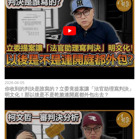
2026-06-05
你收到的判決是誰寫的？立委竟提案讓「法官助理寫判決」
明文化！那以後是不是乾脆連開庭都外包出去？