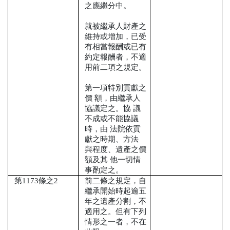
之應繼分中。
就被繼承人財產之
維持或增加，已受
有相當報酬或已有
約定報酬者，不適
用前二項之規定。
第一項特別貢獻之
價
額，由繼承人
協議定之。協
議
不成或不能協議
時，由
法院依貢
獻之時期、方法
與程度、遺產之價
額及其
他一切情
事酌定之。
第
1173
條之
2
前二條之規定，自
繼承開始時起逾五
年之遺產分割，不
適用之。但有下列
情形之一者，不在