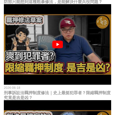
防部只能想到這種粗暴修法，是能解決什麼兵役問題？
2026-06-18
刑事訴訟法羈押制度修法｜史上最挺犯罪者？限縮羈押制度
究竟是吉是凶？