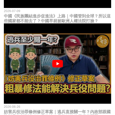
2026-07-09
中國《民族團結進步促進法》上路｜中國管到全球？所以這
些國家都不能去了？中國早就被歐洲人權法院打臉？
2026-06-26
妨害兵役治罪條例修正草案｜逃兵直接關一年？內政部跟國