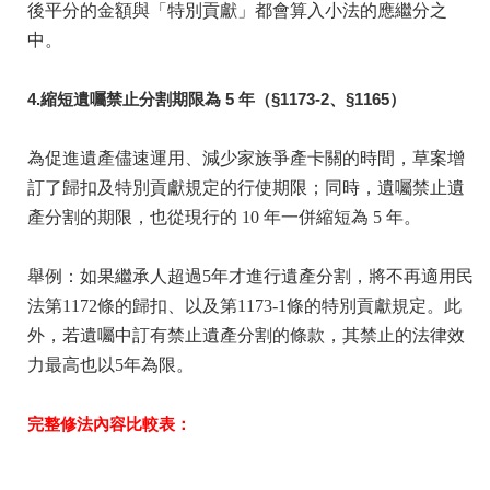
後平分的金額與「特別貢獻」都會算入小法的應繼分之
中。
4.縮短遺囑禁止分割期限為 5 年（§1173-2、§1165）
為促進遺產儘速運用、減少家族爭產卡關的時間，草案增
訂了歸扣及特別貢獻規定的行使期限；同時，遺囑禁止遺
產分割的期限，也從現行的 10 年一併縮短為 5 年。
舉例：如果繼承人超過5年才進行遺產分割，將不再適用民
法第1172條的歸扣、以及第1173-1條的特別貢獻規定。此
外，若遺囑中訂有禁止遺產分割的條款，其禁止的法律效
力最高也以5年為限。
完整修法內容比較表：