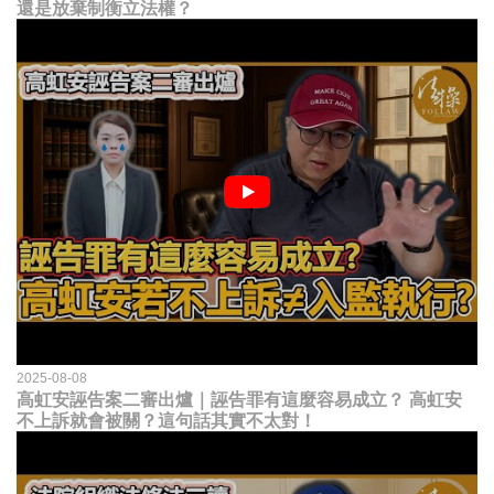
還是放棄制衡立法權？
2025-08-08
高虹安誣告案二審出爐｜誣告罪有這麼容易成立？ 高虹安
不上訴就會被關？這句話其實不太對！