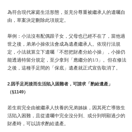
為符合現代家庭生活形態，並充分尊重被繼承人的遺囑自
由，草案決定刪除此項規定。
舉例：小法沒有配偶跟子女，父母也已經不在了，當他過
世之後，弟弟小操依法會成為遺產繼承人。依現行法規
定，小法就算立下遺囑「不想把財產分給小操」，小操仍
能透過特留分規定，至少拿到「應繼分的1/3」。但在修法
之後，這種手足間的「保底」遺產就正式宣告取消了。
2.因手足死後而生活陷入困難者，可請求「酌給遺產」
（§1149）
若生前完全由被繼承人扶養的兄弟姊妹，因其死亡導致生
活陷入困難，且從遺囑中完全沒分到、或分到明顯過少的
財產時，可以請求酌給遺產。