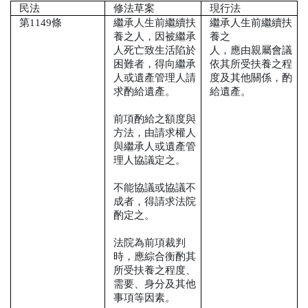
民法
修法草案
現行法
第
1149
條
繼承人生前繼續扶
繼承人生前繼續扶
養之人，因被繼承
養之
人死亡致生活陷於
人，應由親屬會議
困難者，得向繼承
依其所受扶養之程
人或遺產管理人請
度及其他關係，酌
求酌給遺產。
給遺產。
前項酌給之額度與
方法，由請求權人
與繼承人或遺產管
理人協議定之。
不能協議或協議不
成者，得請求法院
酌定之。
法院為前項裁判
時，應綜合衡酌其
所受扶養之程度、
需要、身分及其他
事項等因素。