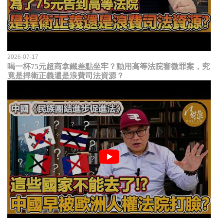
2026-07-17
喝一杯75元超商拿鐵差點坐牢？動用高等法院審微罪案，究
竟是捍衛正義還是浪費司法資源？