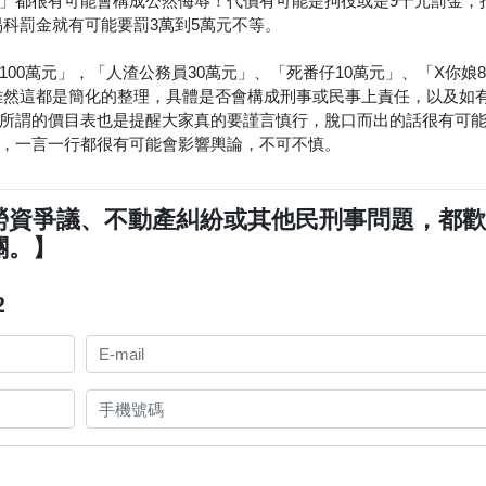
」都很有可能會構成公然侮辱！代價有可能是拘役或是9千元罰金，
，易科罰金就有可能要罰3萬到5萬元不等。
00萬元」，「人渣公務員30萬元」、「死番仔10萬元」、「X你娘
」。雖然這都是簡化的整理，具體是否會構成刑事或民事上責任，以及如
所謂的價目表也是提醒大家真的要謹言慎行，脫口而出的話很有可
，一言一行都很有可能會影響輿論，不可不慎。
勞資爭議、不動產糾紛或其他民刑事問題，都
關。】
2