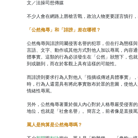
文／法操司想傳媒
不少人會在網路上唇槍舌戰，政治人物更要謹言慎行，
「公然侮辱」和「誹謗」差在哪裡？
公然侮辱與誹謗同屬侵害名譽的犯罪，但在行為態樣與
言語、文字、動作或其他方式對他人加以辱罵，內容通
體事實。這類的行為必須發生在「公然」狀態下，也就
到或聽到，而在於客觀上具有這樣的可能性。
而誹謗則要求行為人對他人「指摘或傳述具體事實」，
時，行為人還需具有將此事實散布於眾的意圖，使他人
情緒性辱罵。
另外，公然侮辱著重於個人內心對於人格尊嚴受侵害的
地位，也就是「社會名譽」。簡言之，前者像是直接罵
罵人是狗算是公然侮辱嗎？