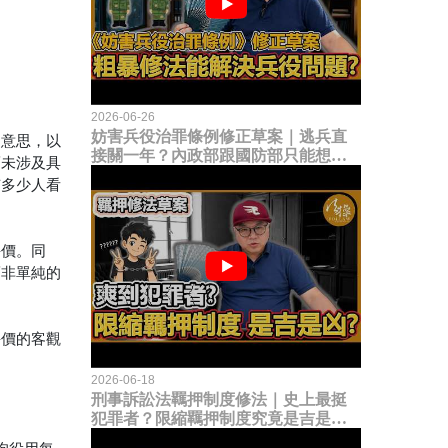
2026-06-26
妨害兵役治罪條例修正草案｜逃兵直
的意思，以
接關一年？內政部跟國防部只能想到
而未涉及具
這種粗暴修法，是能解決什麼兵役問
有多少人看
題？
評價。同
而非單純的
評價的客觀
2026-06-18
刑事訴訟法羈押制度修法｜史上最挺
犯罪者？限縮羈押制度究竟是吉是
凶？