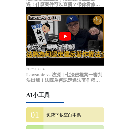
過！什麼案件可以直播？帶你看修法
內容
2025-07-04
Lawsnote vs 法源｜七法侵權案一審判
決出爐！法院為何認定違法著作權
法？
AI小工具
免費下載空白本票