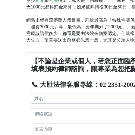
不少
跟
指出，罵人是「狗雜種」、「像狗一樣
新聞
判決
天1000元易科罰金來算，如果被判拘役30日至50日
網路上就有流傳罵人價目表，罰款最高為「特殊性關係1
「賤貨3000元」等，最低為「更年期到了2000元
竟應該賠償多少，都還是要由法院來個案認定。但這樣
大失血，留言要送出前務必先想一想，尤其是公眾人物
【不論是企業或個人，若您正面臨
填表預約律師諮詢，讓專業為您把
📞 大壯法律客服專線：02 2351-200