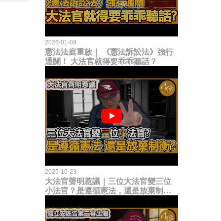
2026-01-09
憲法法庭重啟｜ 《憲法訴訟法》強行
通關！ 大法官就得要乖乖聽話？
2025-10-23
大法官聲明惹議｜三位大法官變三位
小法官？是遵循憲法，還是放棄制衡
立法權？