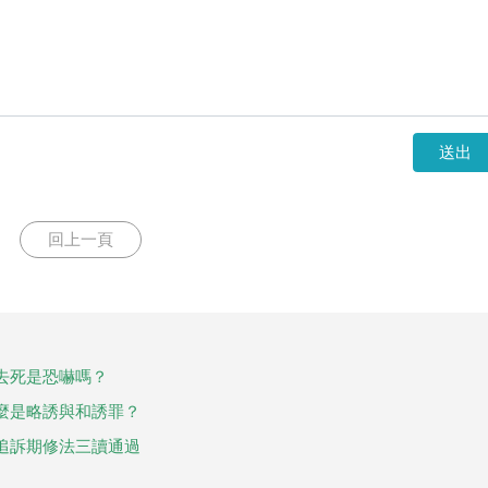
送出
回上一頁
去死是恐嚇嗎？
麼是略誘與和誘罪？
追訴期修法三讀通過