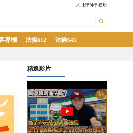
大壯律師事務所
客專欄
法操612
法操543
精選影片