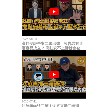
2025-08-08
高虹安誣告案二審出爐｜誣告罪有這
麼容易成立？ 高虹安不上訴就會被
關？這句話其實不太對！
2025-07-11
法院組織法三讀｜法庭直播三讀通