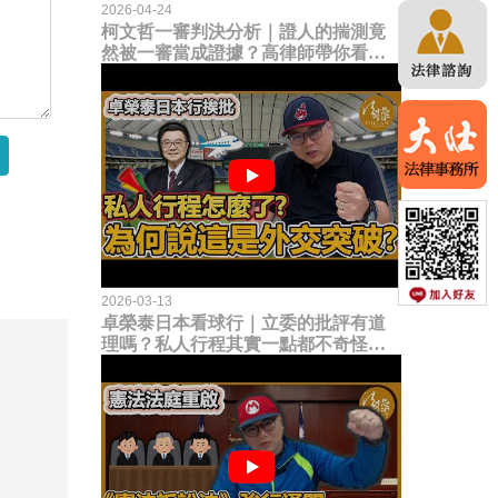
2026-04-24
柯文哲一審判決分析｜證人的揣測竟
然被一審當成證據？高律師帶你看未
來二審攻防的兩大核心點！
2026-03-13
卓榮泰日本看球行｜立委的批評有道
理嗎？私人行程其實一點都不奇怪？
為何說這是一種外交突破？