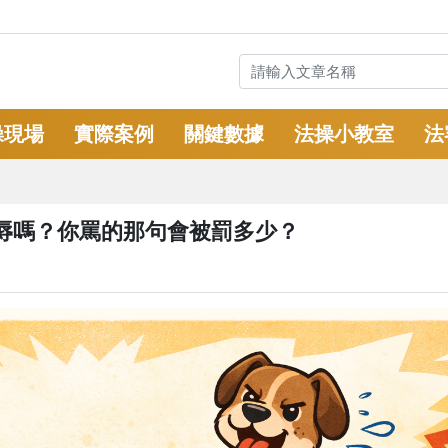
操現場
實際案例
關鍵數據
法操小教室
法
辱嗎？你罵的那句會被罰多少？