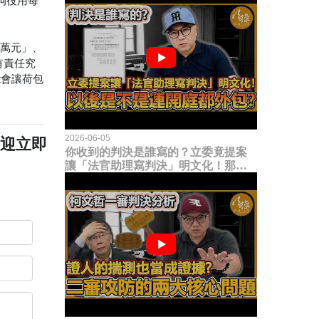
拘役用每
8萬元」、
有責任究
能會讓荷包
2026-06-05
歡迎立即
你收到的判決是誰寫的？立委竟提案
讓「法官助理寫判決」明文化！那以
後是不是乾脆連開庭都外包出去？