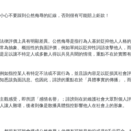
小心不要踩到公然侮辱的紅線，否則很有可能賠上鉅款！
法律評價上具有明顯差異。公然侮辱是指行為人基於貶抑他人人格
常為抽象、概括性的負面評價，例如單純以貶抑性詞語攻擊他人，
是足以讓不特定人或多數人得以共見共聞的情境，重點不在於實際
例如指控某人有特定不法或不當行為，並且該內容足以貶損其社會
知悉該負面訊息。也因此，誹謗的重點在於「具體事實的傳播」，
主觀感受，即所謂「感情名譽」；誹謗則在於維護社會大眾對個人
人讓人難堪，後者則像是散播具體指控影響他人在社會上的形象。