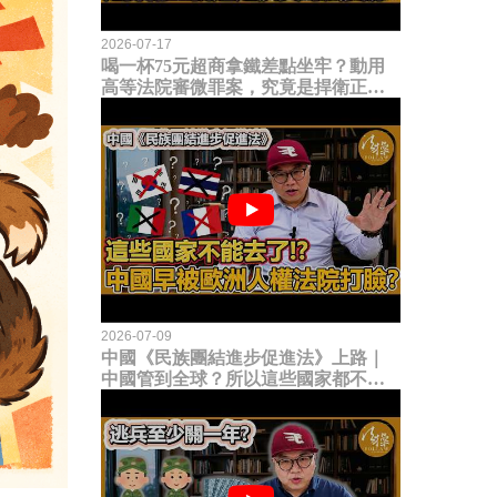
2026-07-17
喝一杯75元超商拿鐵差點坐牢？動用
高等法院審微罪案，究竟是捍衛正義
還是浪費司法資源？
2026-07-09
中國《民族團結進步促進法》上路｜
中國管到全球？所以這些國家都不能
去了？中國早就被歐洲人權法院打
臉？