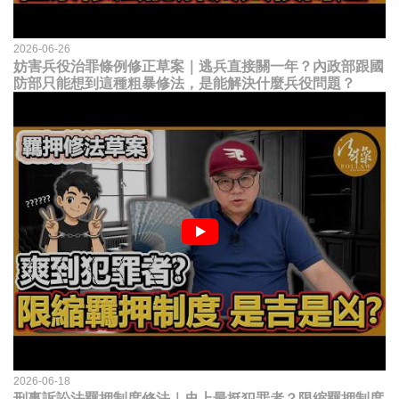
2026-06-26
妨害兵役治罪條例修正草案｜逃兵直接關一年？內政部跟國
防部只能想到這種粗暴修法，是能解決什麼兵役問題？
2026-06-18
刑事訴訟法羈押制度修法｜史上最挺犯罪者？限縮羈押制度