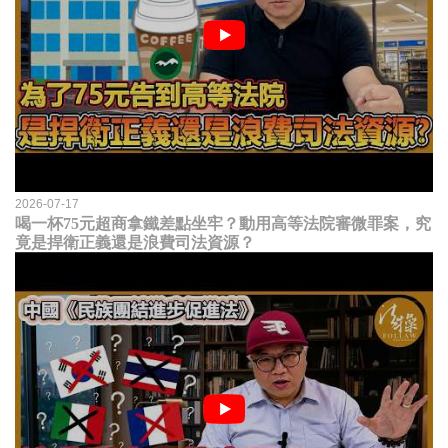
2026-07-17
喝一杯75元超商拿鐵差點坐牢？動用高等法院審微罪案，究
竟是捍衛正義還是浪費司法資源？