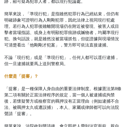
跡，顯可疑為犯罪人者，都以現行犯論處。
簡單來說，「準現行犯」是指雖然犯罪行為已經結束，但仍有
明確跡象可證明行為人剛剛犯罪，因此法律上視同現行犯處
理。若行為人犯罪後雖離開現場仍在附近被發現、被害人或目
擊者當場指認、或身上有明顯犯罪痕跡或贓物者，均屬準現行
犯。換句話說，就是雖然沒被當場抓包，但從證據與現場情況
可清楚看出「他剛剛才犯案」，警方即可依法直接逮捕。
不論「現行犯」或是「準現行犯」，任何人都可以逕行逮捕，
但一旦逮捕就要馬上送到警察局。
什麼是「提審」？
「提審」是一種保障人身自由的重要法律制度。根據憲法第8條
第二項有關於正當法律程序的規定，當一個人被逮捕或拘禁
後，若懷疑警方或檢察官的羈押沒有正當理由（例如逮捕不合
法、被羈押太久或遭誤捕），本人、家屬或律師都可以向法院
聲請「提審」。
簡單來說，法院收到聲請後，會立即把人帶到法官面前，親自