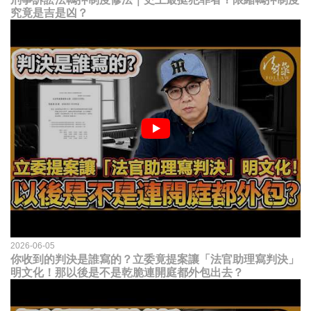
究竟是吉是凶？
2026-06-05
你收到的判決是誰寫的？立委竟提案讓「法官助理寫判決」
明文化！那以後是不是乾脆連開庭都外包出去？