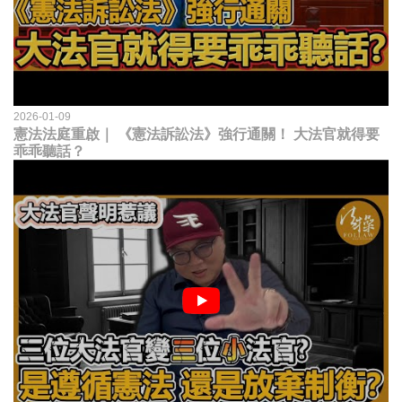
2026-01-09
憲法法庭重啟｜ 《憲法訴訟法》強行通關！ 大法官就得要
乖乖聽話？