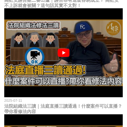
高虹安誣告案二審出爐｜誣告罪有這麼容易成立？ 高虹安
不上訴就會被關？這句話其實不太對！
2025-07-11
法院組織法三讀｜法庭直播三讀通過！什麼案件可以直播？
帶你看修法內容