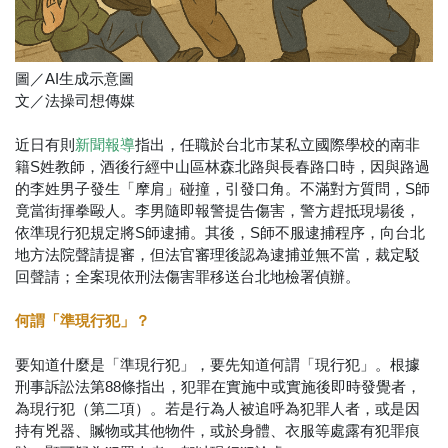
圖／AI生成示意圖
文／法操司想傳媒
近日有則
指出，任職於台北市某私立國際學校的南非
新聞報導
籍S姓教師，酒後行經中山區林森北路與長春路口時，因與路過
的李姓男子發生「摩肩」碰撞，引發口角。不滿對方質問，S師
竟當街揮拳毆人。李男隨即報警提告傷害，警方趕抵現場後，
依準現行犯規定將S師逮捕。其後，S師不服逮捕程序，向台北
地方法院聲請提審，但法官審理後認為逮捕並無不當，裁定駁
回聲請；全案現依刑法傷害罪移送台北地檢署偵辦。
何謂「準現行犯」？
要知道什麼是「準現行犯」，要先知道何謂「現行犯」。根據
刑事訴訟法第88條指出，犯罪在實施中或實施後即時發覺者，
為現行犯（第二項）。若是行為人被追呼為犯罪人者，或是因
持有兇器、贓物或其他物件，或於身體、衣服等處露有犯罪痕