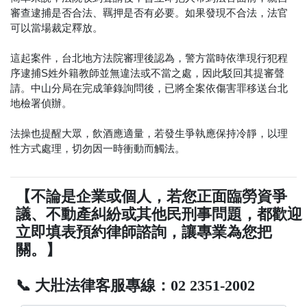
審查逮捕是否合法、羈押是否有必要。如果發現不合法，法官
可以當場裁定釋放。
這起案件，台北地方法院審理後認為，警方當時依準現行犯程
序逮捕S姓外籍教師並無違法或不當之處，因此駁回其提審聲
請。中山分局在完成筆錄詢問後，已將全案依傷害罪移送台北
地檢署偵辦。
法操也提醒大眾，飲酒應適量，若發生爭執應保持冷靜，以理
性方式處理，切勿因一時衝動而觸法。
【不論是企業或個人，若您正面臨勞資爭
議、不動產糾紛或其他民刑事問題，都歡迎
立即填表預約律師諮詢，讓專業為您把
關。】
📞 大壯法律客服專線：02 2351-2002