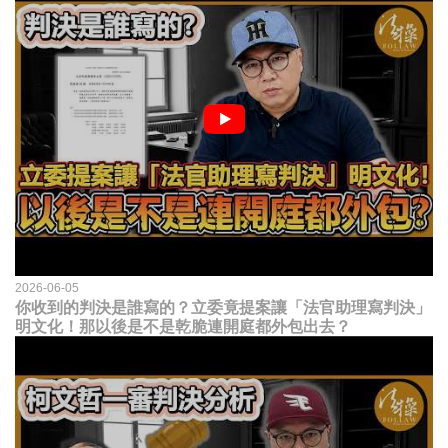
2026-06-05
你收到的判決是誰寫的？立委竟提案讓「法官助理寫判決」
明文化！那以後是不是乾脆連開庭都外包出去？