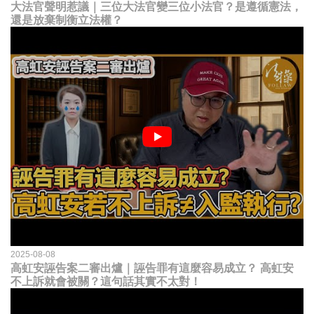
大法官聲明惹議｜三位大法官變三位小法官？是遵循憲法，
還是放棄制衡立法權？
2025-08-08
高虹安誣告案二審出爐｜誣告罪有這麼容易成立？ 高虹安
不上訴就會被關？這句話其實不太對！