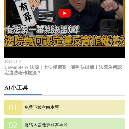
2025-07-04
Lawsnote vs 法源｜七法侵權案一審判決出爐！法院為何認
定違法著作權法？
AI小工具
免費下載空白本票
聲請本票裁定狀產生器