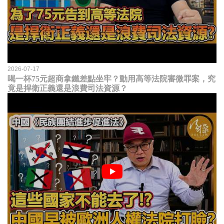
2026-07-17
喝一杯75元超商拿鐵差點坐牢？動用高等法院審微罪案，究
竟是捍衛正義還是浪費司法資源？