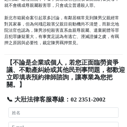
就不會構成尊親屬殺害罪，只會成立普通殺人罪。
新北市箱屍命案引起眾多討論，有鄰居稱常見到陳男父親經常
對其家暴，但為何殘忍殺害父親目前動機尚不清楚，而新北地
院法官也認為，陳男涉犯殺害直系血親尊親屬、遺棄屍體等罪
且犯罪嫌疑重大，有事實足認為有逃亡、湮滅證據之虞，有羈
押之原因與必要性，裁定陳男羈押禁見。
【不論是企業或個人，若您正面臨勞資爭
議、不動產糾紛或其他民刑事問題，都歡迎
立即填表預約律師諮詢，讓專業為您把
關。】
📞 大壯法律客服專線：02 2351-2002