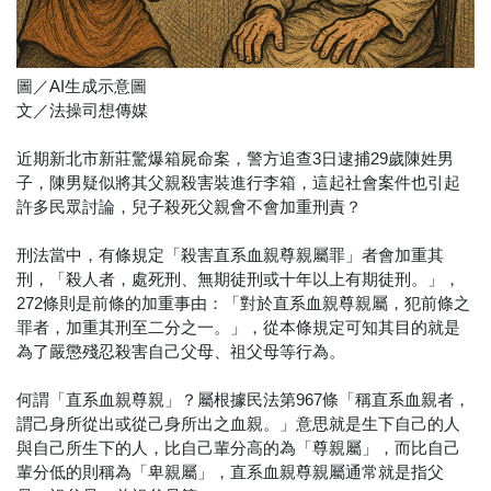
圖／AI生成示意圖
文／法操司想傳媒
近期新北市新莊驚爆箱屍命案，警方追查3日逮捕29歲陳姓男
子，陳男疑似將其父親殺害裝進行李箱，這起社會案件也引起
許多民眾討論，兒子殺死父親會不會加重刑責？
刑法當中，有條規定「殺害直系血親尊親屬罪」者會加重其
刑，「殺人者，處死刑、無期徒刑或十年以上有期徒刑。」，
272條則是前條的加重事由：「對於直系血親尊親屬，犯前條之
罪者，加重其刑至二分之一。」，從本條規定可知其目的就是
為了嚴懲殘忍殺害自己父母、祖父母等行為。
何謂「直系血親尊親」？屬根據民法第967條「稱直系血親者，
謂己身所從出或從己身所出之血親。」意思就是生下自己的人
與自己所生下的人，比自己輩分高的為「尊親屬」，而比自己
輩分低的則稱為「卑親屬」，直系血親尊親屬通常就是指父