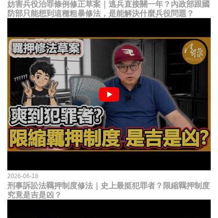
妨害兵役治罪條例修正草案｜逃兵直接關一年？內政部跟國
防部只能想到這種粗暴修法，是能解決什麼兵役問題？
2026-06-18
刑事訴訟法羈押制度修法｜史上最挺犯罪者？限縮羈押制度
究竟是吉是凶？