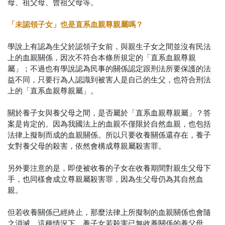
母、祖父母、曾祖父母等。
「未認領子女」也是直系血親尊親屬嗎？
學說上有認為生父於認領子女前，與親生子女之間並沒有民法
上的血親關係，因次不符合本條所規定的「直系血親尊親
屬」；不過也有學說認為民事的關係認定跟刑法所要保護的法
益不同，只要行為人認識到被害人是自己的生父，也符合刑法
上的「直系血親尊親屬」。
關於養子女與養父母之間，是否屬於「直系血親尊親屬」？答
案是肯定的。因為我國法上的血親不僅限於自然血親，也包括
法律上擬制而成的血親關係。所以只要收養關係還存在，養子
女對養父母的殺害，依然會構成尊親屬殺害罪。
另外要注意的是，即使被收養的子女在收養期間對親生父母下
手，也同樣會成立尊親屬殺害罪，因為生父母仍為其自然血
親。
但若收養關係已經終止，那麼法律上所擬制的血親關係也會隨
之消滅。這種情況下，養子女若殺害已無收養關係的養父母，