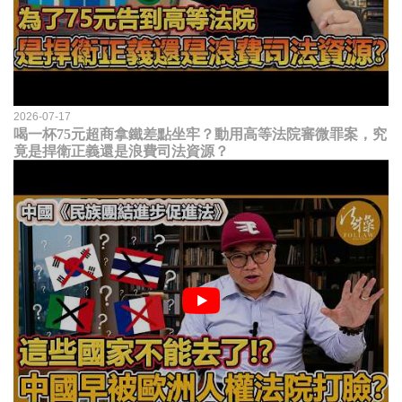
2026-07-17
喝一杯75元超商拿鐵差點坐牢？動用高等法院審微罪案，究
竟是捍衛正義還是浪費司法資源？