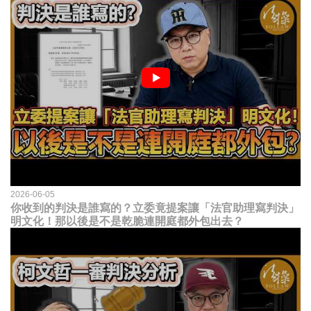
2026-06-05
你收到的判決是誰寫的？立委竟提案讓「法官助理寫判決」
明文化！那以後是不是乾脆連開庭都外包出去？