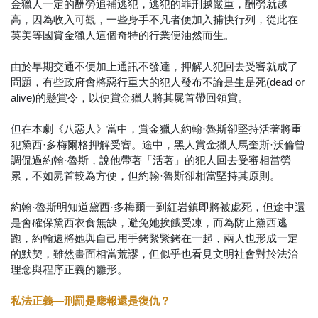
金獵人一定的酬勞追補逃犯，逃犯的罪刑越嚴重，酬勞就越
高，因為收入可觀，一些身手不凡者便加入捕快行列，從此在
英美等國賞金獵人這個奇特的行業便油然而生。
由於早期交通不便加上通訊不發達，押解人犯回去受審就成了
問題，有些政府會將惡行重大的犯人發布不論是生是死(dead or
alive)的懸賞令，以便賞金獵人將其屍首帶回領賞。
但在本劇《八惡人》當中，賞金獵人約翰·魯斯卻堅持活著將重
犯黛西·多梅爾格押解受審。途中，黑人賞金獵人馬奎斯·沃倫曾
調侃過約翰·魯斯，說他帶著「活著」的犯人回去受審相當勞
累，不如屍首較為方便，但約翰·魯斯卻相當堅持其原則。
約翰·魯斯明知道黛西·多梅爾一到紅岩鎮即將被處死，但途中還
是會確保黛西衣食無缺，避免她挨餓受凍，而為防止黛西逃
跑，約翰還將她與自己用手銬緊緊銬在一起，兩人也形成一定
的默契，雖然畫面相當荒謬，但似乎也看見文明社會對於法治
理念與程序正義的雛形。
私法正義—刑罰是應報還是復仇？