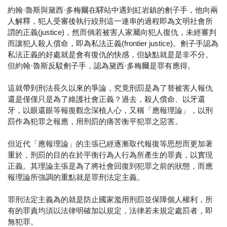
約翰·魯斯與黛西·多梅爾在驛站中遇到紅岩鎮的劊子手，他向兩
人解釋，犯人受審後執行絞刑這一連串的過程即為文明社會所
謂的正義(justice)，然而倘若被害人家屬向犯人復仇，未經審判
而讓犯人殺人償命，即為私法正義(frontier justice)。劊子手認為
私法正義的好處就是會有復仇的快感，但缺點就是是非不分。
但約翰·魯斯反駁劊子手，認為黛西·多梅爾是罪有應得。
這就帶到刑法長久以來的爭論，究竟刑罰是為了替被害人報仇
還是僅僅只是為了維護社會正義？過去，殺人償命、以牙還
牙，以眼還眼等報復觀念深植人心，又稱「應報理論」，以刑
罰作為犯罪之報應，用刑罰的痛苦衡平犯罪之惡害。
但近代「應報理論」的主張已經逐漸取代報復等思想而更加著
重於，刑罰的目的在於平衡行為人行為所產生的罪責，以實現
正義。其理論主張是為了將社會回復到犯罪之前的狀態，而應
報理論所強調的重點就是罪刑法定主義。
罪刑法定主義為的就是防止國家濫用刑罰並保障個人權利，所
有的罪責均須以法律明確加以規定，法律若未規定處罰者，即
無犯罪。