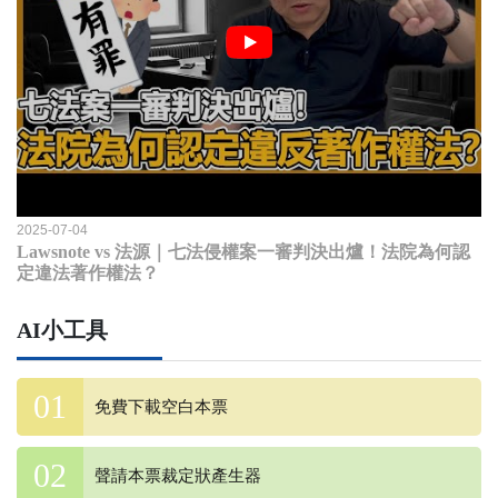
2025-07-04
Lawsnote vs 法源｜七法侵權案一審判決出爐！法院為何認
定違法著作權法？
AI小工具
免費下載空白本票
聲請本票裁定狀產生器