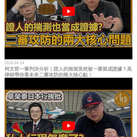
2026-04-24
柯文哲一審判決分析｜證人的揣測竟然被一審當成證據？高
律師帶你看未來二審攻防的兩大核心點！