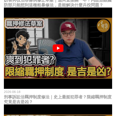
妨害兵役治罪條例修正草案｜逃兵直接關一年？內政部跟國
防部只能想到這種粗暴修法，是能解決什麼兵役問題？
2026-06-18
刑事訴訟法羈押制度修法｜史上最挺犯罪者？限縮羈押制度
究竟是吉是凶？