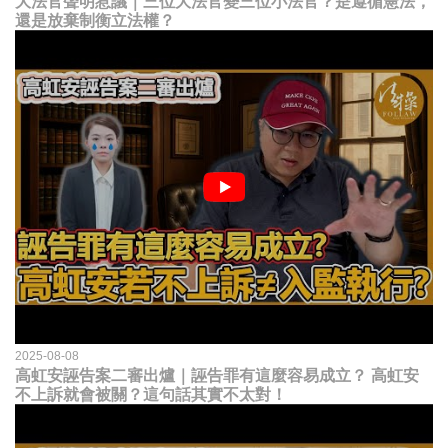
大法官聲明惹議｜三位大法官變三位小法官？是遵循憲法，
還是放棄制衡立法權？
2025-08-08
高虹安誣告案二審出爐｜誣告罪有這麼容易成立？ 高虹安
不上訴就會被關？這句話其實不太對！