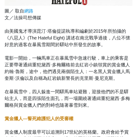
圖／ 取自
網路
文／法操司想傳媒
由美國鬼才導演昆汀·塔倫提諾執導和編劇於2015年所拍攝的
《八惡人》(The Hateful Eight) 講述在南北戰爭過後，八位不懷
好意的過客在暴風雪期間於驛站中所發生的故事。
電影一開始，一輛馬車正在暴風雪中急速行駛，車上的乘客是
正要帶著通緝重犯黛西·多梅爾格前去紅岩小鎮領賞的賞金獵人
約翰·魯斯，途中，他們遇見兩個陌生人：一名黑人賞金獵人馬
奎斯·沃倫以及自稱為紅岩鎮新警長的克里斯·曼尼克斯。
在暴風雪中，四人躲進一間驛馬車站避難，迎接他們的不是驛
站主人，而是四張陌生面孔，而一場圍繞著通緝重犯黛西·多梅
爾格與賞金獵人們的對峙也隨著暴雪到來。
賞金獵人—誓死維護犯人的受審權
賞金獵人制度最早可以追溯到17世紀的英格蘭。政府會給予賞