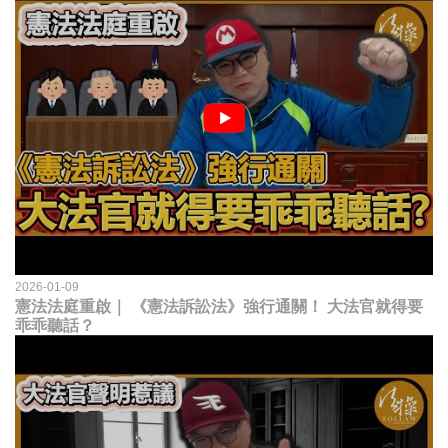
2026-01-09
憲法法庭重啟｜ 《憲法訴訟法》強行通關！ 大法官就得要
乖乖聽話？