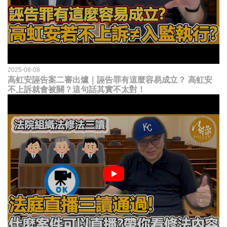
2025-08-08
高虹安誣告案二審出爐｜誣告罪有這麼容易成立？ 高虹安
不上訴就會被關？這句話其實不太對！