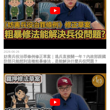
2026-06-26
妨害兵役治罪條例修正草案｜逃兵直接關一年？內政部跟國
防部只能想到這種粗暴修法，是能解決什麼兵役問題？