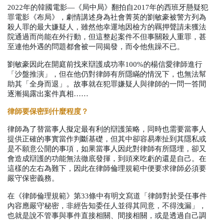
2022
年的韓國電影—《局中局》翻拍自
2017
年的西班牙懸疑犯
罪電影《布局》，劇情講述身為社會菁英的劉敏豪被警方列為
殺人罪的最大嫌疑人，雖然他幸運地因檢方的羈押聲請未獲法
院通過而尚能在外行動，但這整起案件不但事關殺人重罪，甚
至連他外遇的問題都會被一同揭發，而令他焦躁不已。
劉敏豪因此在開庭前找來辯護成功率
100%
的楊信愛律師進行
「沙盤推演」，但在他仍對律師有所隱瞞的情況下，也無法幫
助其「全身而退」。故事就在犯罪嫌疑人與律師的一問一答間
逐漸揭露出案件真相……
律師要保密到什麼程度？
律師為了替當事人擬定最有利的辯護策略，同時也需要當事人
提供正確的事實當作判斷基礎，但其中卻容易牽扯到其隱私或
是不願意公開的事項，如果當事人因此對律師有所隱埋，卻又
會造成辯護的功能無法徹底發揮，到頭來吃虧的還是自己。在
這樣的左右為難下，因此在律師倫理規範中便要求律師必須要
嚴守保密義務。
在《律師倫理規範》第
33
條中有明文寫道「律師對於受任事件
內容應嚴守秘密，非經告知委任人並得其同意，不得洩漏」，
也就是說不管事與事件直接相關、間接相關，或是透過自己調