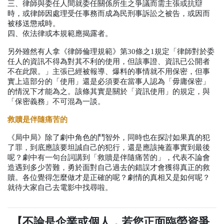
三、律師與委任人間就委任關係所生之爭議而需主張或抗辯
時，或律師因處理受任事務而成為民刑事訴訟之被告，或因而
被移送懲戒時。
四、依法律或本規範應揭露者。
另外雖然有人拿《律師倫理規範》第
30
條之
1
規定「律師對於委
任人的資訊不得為對其不利的使用，但該事證、資訊已公開者
不在此限。」主張已經被報導、爆料的事情就不用保密，但事
實上這部分的「使用」還是必須要在當事人認為「毋庸保密」
的情況下才能為之。該條其實是關於「資訊使用」的規定，與
「保密義務」不可混為一談。
救贖是伴隨痛苦的
《局中局》除了劇中角色的鬥智外，同時也在探討如果真的犯
了罪，到底應該要坦誠自己的犯行，還是應該掩蓋事實到最後
呢？劇中有一句台詞講到「救贖是伴隨痛苦的」，代表不論會
造遇到多少苦難，勇於面對自己過去的錯誤才會獲得真正的救
贖。各位覺得怎麼做才是正確的呢？劇情的真相又是如何呢？
就待大家自己去電影中找尋啦。
【不論是企業或個人，若您正面臨勞資爭