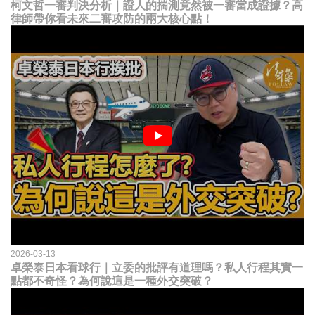
柯文哲一審判決分析｜證人的揣測竟然被一審當成證據？高
律師帶你看未來二審攻防的兩大核心點！
2026-03-13
卓榮泰日本看球行｜立委的批評有道理嗎？私人行程其實一
點都不奇怪？為何說這是一種外交突破？