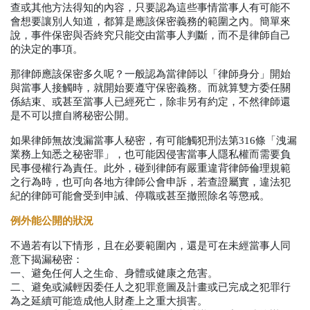
查或其他方法得知的內容，只要認為這些事情當事人有可能不
會想要讓別人知道，都算是應該保密義務的範圍之內。簡單來
說，事件保密與否終究只能交由當事人判斷，而不是律師自己
的決定的事項。
那律師應該保密多久呢？一般認為當律師以「律師身分」開始
與當事人接觸時，就開始要遵守保密義務。而就算雙方委任關
係結束、或甚至當事人已經死亡，除非另有約定，不然律師還
是不可以擅自將秘密公開。
如果律師無故洩漏當事人秘密，有可能觸犯刑法第
316
條「洩漏
業務上知悉之秘密罪」，也可能因侵害當事人隱私權而需要負
民事侵權行為責任。此外，碰到律師有嚴重違背律師倫理規範
之行為時，也可向各地方律師公會申訴，若查證屬實，違法犯
紀的律師可能會受到申誡、停職或甚至撤照除名等懲戒。
例外能公開的狀況
不過若有以下情形，且在必要範圍內，還是可在未經當事人同
意下揭漏秘密：
一、避免任何人之生命、身體或健康之危害。
二、避免或減輕因委任人之犯罪意圖及計畫或已完成之犯罪行
為之延續可能造成他人財產上之重大損害。