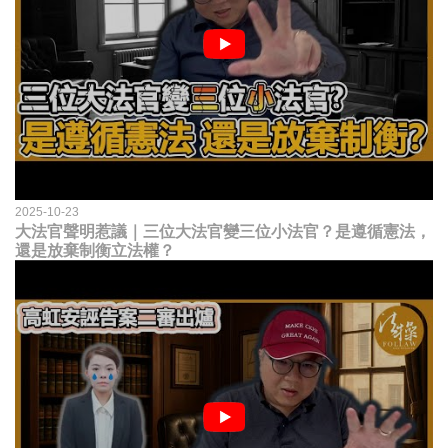
2025-10-23
大法官聲明惹議｜三位大法官變三位小法官？是遵循憲法，
還是放棄制衡立法權？