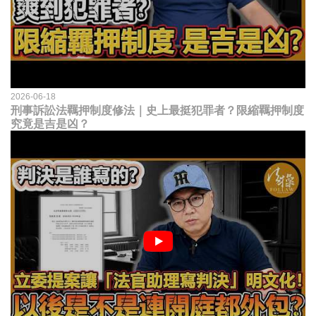
2026-06-18
刑事訴訟法羈押制度修法｜史上最挺犯罪者？限縮羈押制度
究竟是吉是凶？