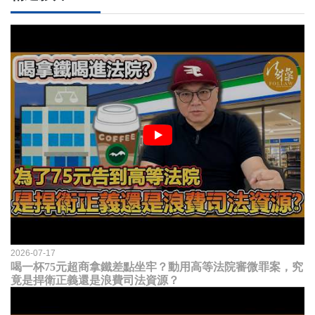
2026-07-17
喝一杯75元超商拿鐵差點坐牢？動用高等法院審微罪案，究
竟是捍衛正義還是浪費司法資源？