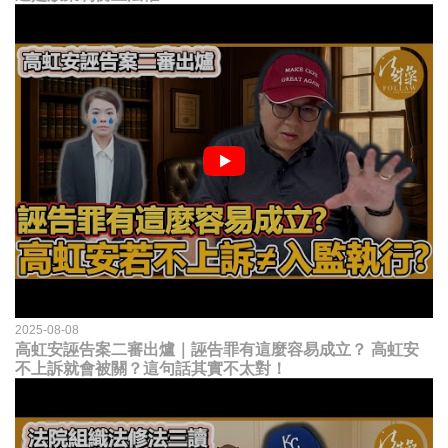
2025-08-08
高虹安誣告案二審出爐｜誣告罪有這麼容易成立？ 高虹安
不上訴就會被關？這句話其實不太對！