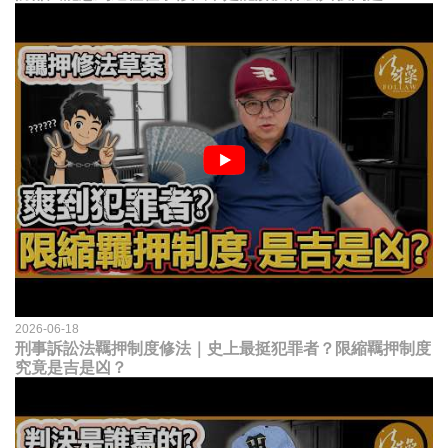
2026-06-18
刑事訴訟法羈押制度修法｜史上最挺犯罪者？限縮羈押制度
究竟是吉是凶？