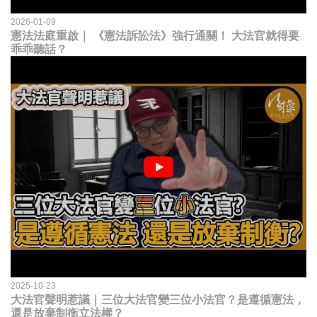
2026-01-09
憲法法庭重啟｜ 《憲法訴訟法》強行通關！ 大法官就得要
乖乖聽話？
2025-10-23
大法官聲明惹議｜三位大法官變三位小法官？是遵循憲法，
還是放棄制衡立法權？