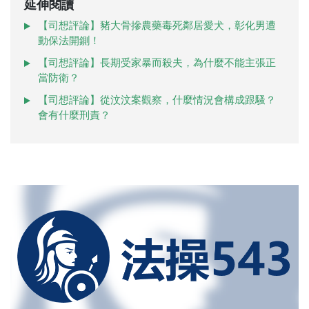
延伸閱讀
【司想評論】豬大骨摻農藥毒死鄰居愛犬，彰化男遭
動保法開鍘！
【司想評論】長期受家暴而殺夫，為什麼不能主張正
當防衛？
【司想評論】從汶汶案觀察，什麼情況會構成跟騷？
會有什麼刑責？