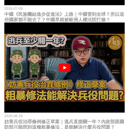
2026-07-09
中國《民族團結進步促進法》上路｜中國管到全球？所以這
些國家都不能去了？中國早就被歐洲人權法院打臉？
2026-06-26
妨害兵役治罪條例修正草案｜逃兵直接關一年？內政部跟國
防部只能想到這種粗暴修法，是能解決什麼兵役問題？