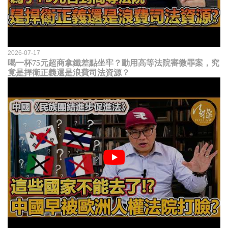
2026-07-17
喝一杯75元超商拿鐵差點坐牢？動用高等法院審微罪案，究
竟是捍衛正義還是浪費司法資源？