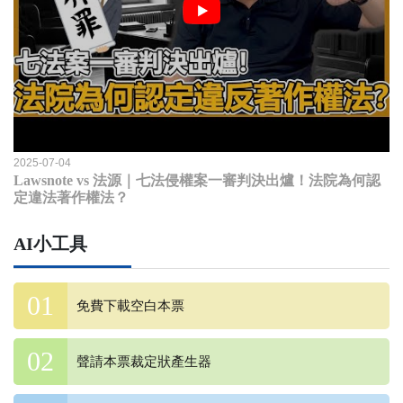
2025-07-04
Lawsnote vs 法源｜七法侵權案一審判決出爐！法院為何認
定違法著作權法？
AI小工具
免費下載空白本票
聲請本票裁定狀產生器