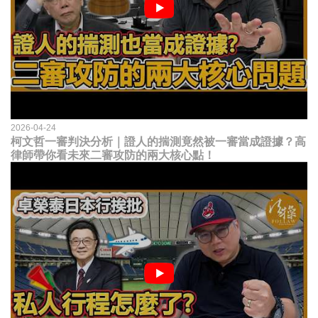
2026-04-24
柯文哲一審判決分析｜證人的揣測竟然被一審當成證據？高
律師帶你看未來二審攻防的兩大核心點！