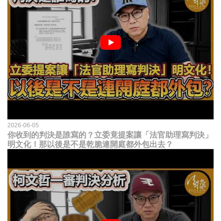
2026-06-05
你收到的判決是誰寫的？立委竟提案讓「法官助理寫判決」
明文化！那以後是不是乾脆連開庭都外包出去？