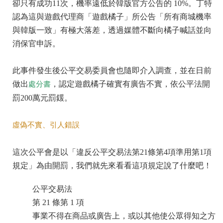
卻只有成功11次，機率遠低於韓版官方公告的 10%。丁特
認為這與遊戲代理商「遊戲橘子」所公告「所有商城機率
與韓版一致」有極大落差，透過媒體不斷向橘子喊話並向
消保官申訴。
此事件發生後公平交易委員會也隨即介入調查，並在日前
做出
，認定遊戲橘子確實有廣告不實，依公平法開
處分書
罰200萬元罰鍰。
虛偽不實、引人錯誤
這次公平會是以「違反公平交易法第21條第4項準用第1項
規定」為由開罰，我們就先來看看這項規定說了什麼吧！
公平交易法
第 21 條第 1 項
事業不得在商品或廣告上，或以其他使公眾得知之方