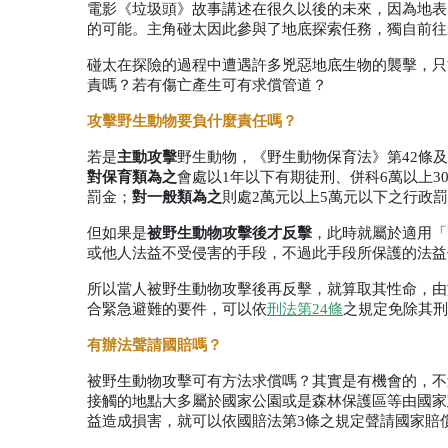
電影《垃圾頭》故事講述在很久以後的未來，因為地表
的可能。主角碰太因此參與了地底探索任務，獨自前往
碰太在探險的過程中遭遇許多兇惡地底生物的襲擊，只
責嗎？若有傷亡產生可有求償管道？
攻擊野生動物要負什麼責任嗎？
若是
主動攻擊
野生動物，《野生動物保育法》第
42
條及
對保育類為之
會處以
1
年以下有期徒刑、併科
6
萬以上
3
罰金；
對一般類為之
則處
2
萬元以上
5
萬元以下之行政罰
但如果是
被野生動物攻擊後才反擊
，此時就屬於適用「
或他人法益不受侵害的手段，不過此手段所保護的法益
所以當人被野生動物攻擊後再反擊，就算取其性命，由
合緊急避難的要件，可以依
刑法第
24
條
之規定免除其刑
有辦法聲請國賠嗎？
被野生動物攻擊可有方法求償嗎？其實是有機會的，不
接觸的地點大多屬於國家公園或是森林保護區等由國家
益造成損害，就可以依國賠法第
3
條之規定聲請國家賠