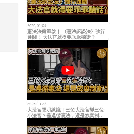
2026-01-09
憲法法庭重啟｜ 《憲法訴訟法》強行
通關！ 大法官就得要乖乖聽話？
2025-10-23
大法官聲明惹議｜三位大法官變三位
小法官？是遵循憲法，還是放棄制衡
立法權？