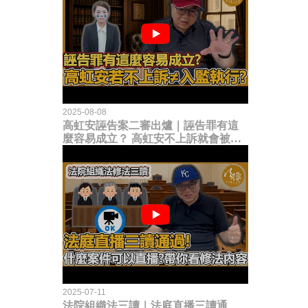
2025-08-08
高虹安誣告案二審出爐｜誣告罪有這
麼容易成立？ 高虹安不上訴就會被
關？這句話其實不太對！
2025-07-11
法院組織法三讀｜法庭直播三讀通