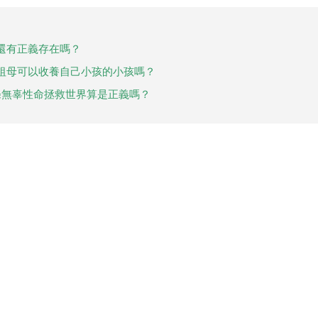
還有正義存在嗎？
祖母可以收養自己小孩的小孩嗎？
條無辜性命拯救世界算是正義嗎？