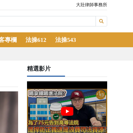
大壯律師事務所
客專欄
法操612
法操543
精選影片