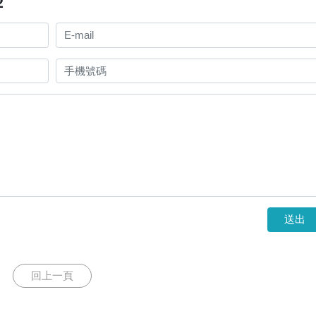
2
送出
回上一頁