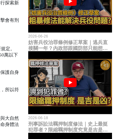
進行探索新
反擊會有刑
2026-06-26
妨害兵役治罪條例修正草案｜逃兵直
接關一年？內政部跟國防部只能想到
所規定。
這種粗暴修法，是能解決什麼兵役問
50
萬以下
題？
，保護自身
。
益，所以符
2026-06-18
會與大自然
刑事訴訟法羈押制度修法｜史上最挺
生命身體法
犯罪者？限縮羈押制度究竟是吉是
凶？