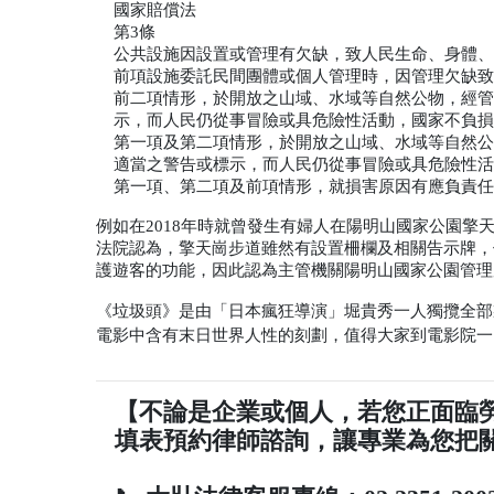
國家賠償法
第
3
條
公共設施因設置或管理有欠缺，致人民生命、身體、
前項設施委託民間團體或個人管理時，因管理欠缺致
前二項情形，於開放之山域、水域等自然公物，經管
示，而人民仍從事冒險或具危險性活動，國家不負損
第一項及第二項情形，於開放之山域、水域等自然公
適當之警告或標示，而人民仍從事冒險或具危險性
第一項、第二項及前項情形，就損害原因有應負責任
例如在
2018
年時就曾發生有婦人在陽明山國家公園擎
法院認為，擎天崗步道雖然有設置柵欄及相關告示牌，
護遊客的功能，因此認為主管機關陽明山國家公園管理
《垃圾頭》是由「日本瘋狂導演」堀貴秀一人獨攬全部
電影中含有末日世界人性的刻劃，值得大家到電影院一
【不論是企業或個人，若您正面臨
填表預約律師諮詢，讓專業為您把