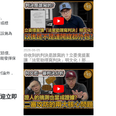
任。
告或標
該設施為
2026-06-05
家賠償。
你收到的判決是誰寫的？立委竟提案
未能發揮保
讓「法官助理寫判決」明文化！那以
後是不是乾脆連開庭都外包出去？
討論外，
歡迎立即