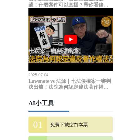
過！什麼案件可以直播？帶你看修法
內容
2025-07-04
Lawsnote vs 法源｜七法侵權案一審判
決出爐！法院為何認定違法著作權
法？
AI小工具
免費下載空白本票