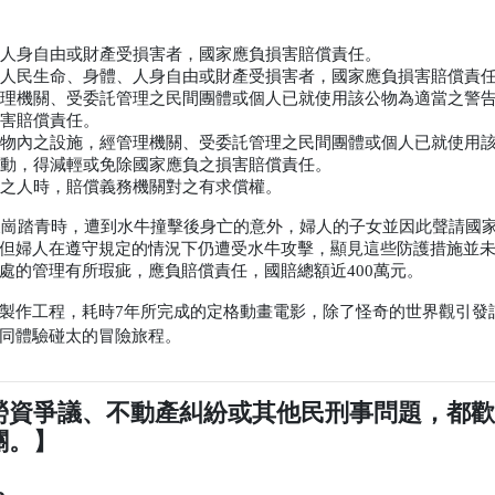
人身自由或財產受損害者，國家應負損害賠償責任。
人民生命、身體、人身自由或財產受損害者，國家應負損害賠償責
理機關、受委託管理之民間團體或個人已就使用該公物為適當之警
害賠償責任。
物內之設施，經管理機關、受委託管理之民間團體或個人已就使用
活動，得減輕或免除國家應負之損害賠償責任。
之人時，賠償義務機關對之有求償權。
天崗踏青時，遭到水牛撞擊後身亡的意外，婦人的子女並因此聲請國
但婦人在遵守規定的情況下仍遭受水牛攻擊，顯見這些防護措施並
處的管理有所瑕疵，應負賠償責任，國賠總額近
400
萬元。
製作工程，耗時
7
年所完成的定格動畫電影，除了怪奇的世界觀引發
同體驗碰太的冒險旅程。
勞資爭議、不動產糾紛或其他民刑事問題，都
關。】