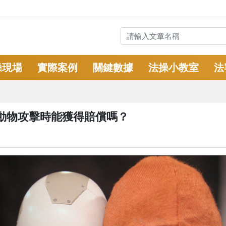
操現場
實際案例
關鍵數據
法操小教室
法
動物攻擊時能獲得賠償嗎？