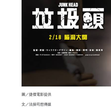
圖／捷傑電影提供
文／法操司想傳媒