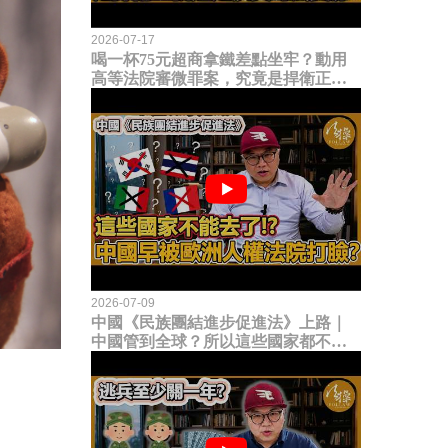
2026-07-17
喝一杯75元超商拿鐵差點坐牢？動用
高等法院審微罪案，究竟是捍衛正義
還是浪費司法資源？
2026-07-09
中國《民族團結進步促進法》上路｜
中國管到全球？所以這些國家都不能
去了？中國早就被歐洲人權法院打
臉？