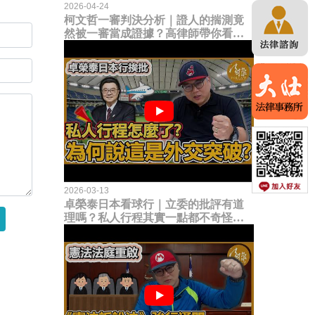
2026-04-24
柯文哲一審判決分析｜證人的揣測竟
然被一審當成證據？高律師帶你看未
來二審攻防的兩大核心點！
2026-03-13
卓榮泰日本看球行｜立委的批評有道
理嗎？私人行程其實一點都不奇怪？
為何說這是一種外交突破？