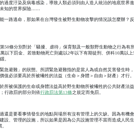
的過度汙染及病毒感染，導致人類必須到由人造人統治的地底世界
未知的世界探險……
能一路逃命，那如果在台灣發生被野生動物攻擊的情況該怎麼辦？
第
50
條分別對於「騷擾、虐待」保育類及一般類野生動物之行為有
0
萬以下罰金、若致動物死亡則處以
2
年以下有期徒刑、併科
10
萬以上
鍰。
緊急避難」的狀態。所謂緊急避難指的是當人為或自然災害發生時
價值必須要高於所被犧牲的法益（生命＞身體＞自由＞財產）才行
於所被保護的生命或身體法益高於野生動物所被犧牲的公共財產法
；行政罰的部分則依
行政罰法第
13
條
之規定而免罰。
過還是要看事情發生的地點與場所有沒有管理上的欠缺。因為有機
建設、管理的設施，所以如果是因為公共設施管理不當而造成人民
償。