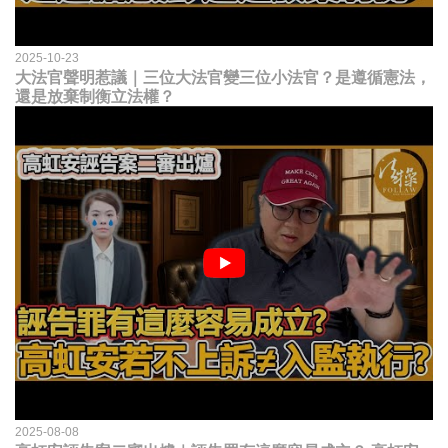
2025-10-23
大法官聲明惹議｜三位大法官變三位小法官？是遵循憲法，
還是放棄制衡立法權？
2025-08-08