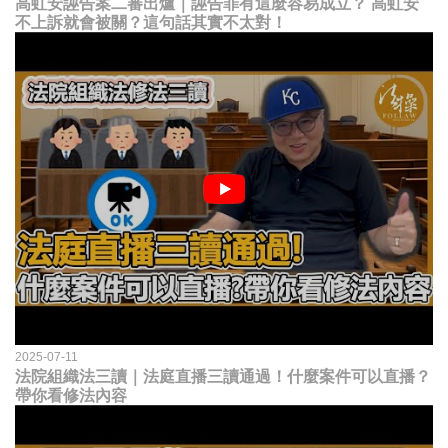
高虹安誣告案二審出爐｜誣告罪有這麼容易成立？ 高虹安
不上訴就會被關？這句話其實不太對！
2025-07-11
法院組織法三讀｜法庭直播三讀通過！什麼案件可以直播？
帶你看修法內容