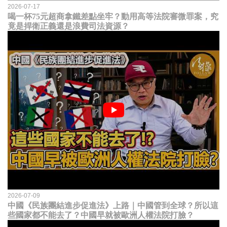
2026-07-17
喝一杯75元超商拿鐵差點坐牢？動用高等法院審微罪案，究
竟是捍衛正義還是浪費司法資源？
2026-07-09
中國《民族團結進步促進法》上路｜中國管到全球？所以這
些國家都不能去了？中國早就被歐洲人權法院打臉？