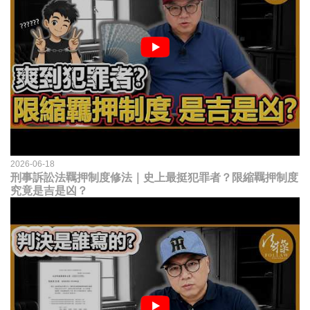
2026-06-18
刑事訴訟法羈押制度修法｜史上最挺犯罪者？限縮羈押制度
究竟是吉是凶？