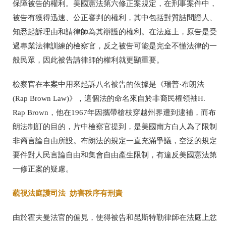
保障被告的權利。美國憲法第六修正案規定，在刑事案件中，
被告有獲得迅速、公正審判的權利，其中包括對質詰問證人、
知悉起訴理由和請律師為其辯護的權利。在法庭上，原告是受
過專業法律訓練的檢察官，反之被告可能是完全不懂法律的一
般民眾，因此被告請律師的權利就更顯重要。
檢察官在本案中用來起訴八名被告的依據是《瑞普·布朗法
(Rap Brown Law)》，這個法的命名來自於非裔民權領袖H.
Rap Brown，他在1967年因攜帶槍枝穿越州界遭到逮補，而布
朗法制訂的目的，片中檢察官提到，是美國南方白人為了限制
非裔言論自由所設。布朗法的規定一直充滿爭議，空泛的規定
要件對人民言論自由和集會自由產生限制，有違反美國憲法第
一修正案的疑慮。
藐視法庭護司法 妨害秩序有刑責
由於霍夫曼法官的偏見，使得被告和昆斯特勒律師在法庭上忿