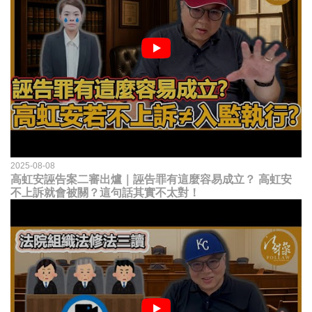
2025-08-08
高虹安誣告案二審出爐｜誣告罪有這麼容易成立？ 高虹安
不上訴就會被關？這句話其實不太對！