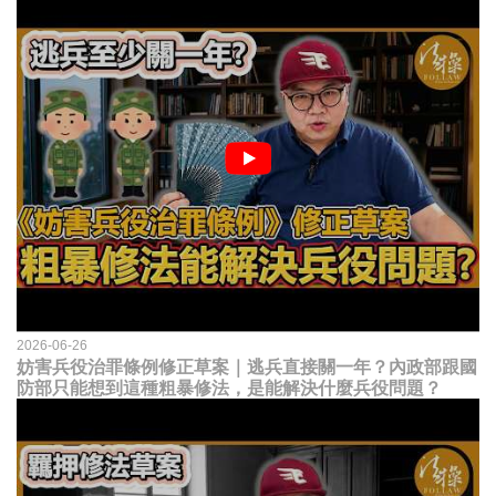
2026-06-26
妨害兵役治罪條例修正草案｜逃兵直接關一年？內政部跟國
防部只能想到這種粗暴修法，是能解決什麼兵役問題？