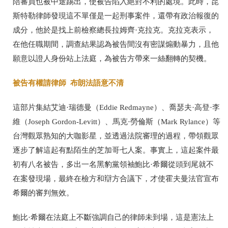
陪審員也被中途踢出，使被告陷入絕對不利的處境。此時，昆
斯特勒律師發現這不單僅是一起刑事案件，還帶有政治報復的
成分，他於是找上前檢察總長拉姆齊·克拉克。克拉克表示，
在他任職期間，調查結果認為被告間沒有密謀煽動暴力，且他
願意以證人身份站上法庭，為被告方帶來一絲翻轉的契機。
被告有權請律師 布朗法語意不清
這部片集結艾迪·瑞德曼（Eddie Redmayne）、喬瑟夫·高登·李
維（Joseph Gordon-Levitt）、馬克·勞倫斯（Mark Rylance）等
台灣觀眾熟知的大咖影星，並透過法院審理的過程，帶領觀眾
逐步了解這起有點陌生的芝加哥七人案。事實上，這起案件最
初有八名被告，多出一名黑豹黨領袖鮑比·希爾從頭到尾就不
在案發現場，最終在檢方和辯方合議下，才使霍夫曼法官宣布
希爾的審判無效。
鮑比·希爾在法庭上不斷強調自己的律師未到場，這是憲法上