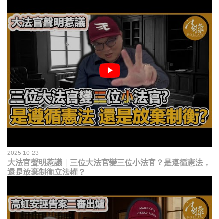
2025-10-23
大法官聲明惹議｜三位大法官變三位小法官？是遵循憲法，
還是放棄制衡立法權？