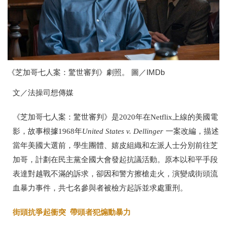
《芝加哥七人案：驚世審判》劇照。 圖／IMDb
文／法操司想傳媒
《芝加哥七人案：驚世審判》是2020年在Netflix上線的美國電
影，故事根據1968年
United States v. Dellinger
一案改編，描述
當年美國大選前，學生團體、嬉皮組織和左派人士分別前往芝
加哥，計劃在民主黨全國大會發起抗議活動。原本以和平手段
表達對越戰不滿的訴求，卻因和警方擦槍走火，演變成街頭流
血暴力事件，共七名參與者被檢方起訴並求處重刑。
街頭抗爭起衝突 帶頭者犯煽動暴力