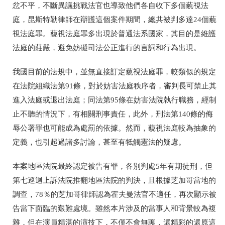
忿不平，不斷異議挑戰法官也導致他們各自收下多個藐視法
庭，昆斯特勒律師在辯護這個案件期間，總共被判多達24個藐
視法庭罪。藐視法庭罪多出現於普通法系國家，其目的是維護
法庭的莊嚴，避免妨礙司法公正進行的言詞和行為出現。
我國目前的法規中，並無直接訂定藐視法庭罪，較類似的規定
在法院組織法第91條，對於妨害法庭秩序者，審判長可禁止其
進入法庭或退出法庭；同法第95條在妨害法院執行職務，經制
止不聽的情況下，有相關刑事責任，此外，刑法第140條的侮
辱公署罪也可能成為處罰的依據。然而，藐視法庭較為抽象的
定義，也引起過諸多討論，甚至有牴觸憲法的疑慮。
本案地區法院最終認定被告有罪，各別判處5年有期徒刑，但
第七巡迴上訴法院推翻地區法院的判決，且根據芝加哥當地的
調查，78％的芝加哥律師認為霍夫曼法官不適任，再次顯示被
告當下面臨的艱難處境。雖然本片涉及的當事人和背景較為複
雜，但在演員精湛的演技下，不僅不會無聊，還精彩的還原這