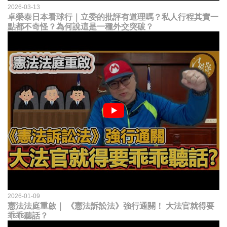
2026-03-13
卓榮泰日本看球行｜立委的批評有道理嗎？私人行程其實一
點都不奇怪？為何說這是一種外交突破？
2026-01-09
憲法法庭重啟｜ 《憲法訴訟法》強行通關！ 大法官就得要
乖乖聽話？