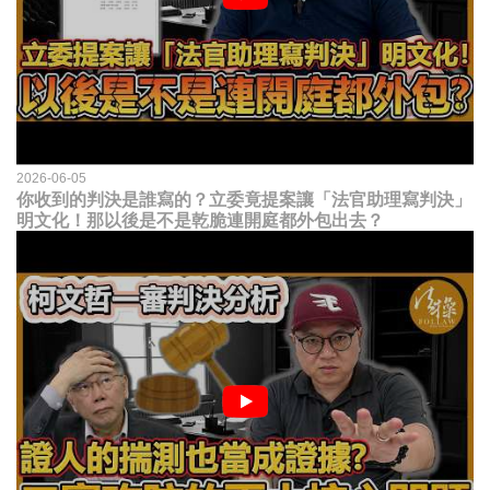
2026-06-05
你收到的判決是誰寫的？立委竟提案讓「法官助理寫判決」
明文化！那以後是不是乾脆連開庭都外包出去？