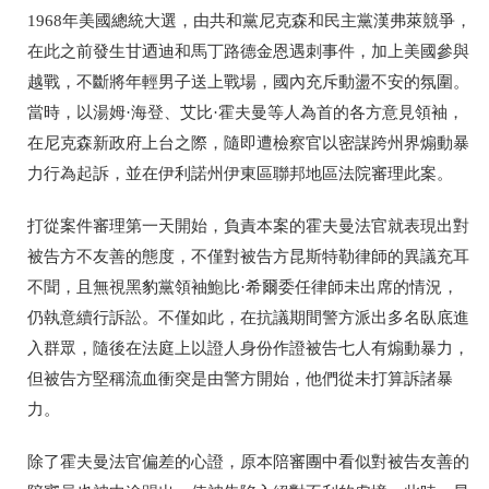
1968年美國總統大選，由共和黨尼克森和民主黨漢弗萊競爭，
在此之前發生甘迺迪和馬丁路德金恩遇刺事件，加上美國參與
越戰，不斷將年輕男子送上戰場，國內充斥動盪不安的氛圍。
當時，以湯姆·海登、艾比·霍夫曼等人為首的各方意見領袖，
在尼克森新政府上台之際，隨即遭檢察官以密謀跨州界煽動暴
力行為起訴，並在伊利諾州伊東區聯邦地區法院審理此案。
打從案件審理第一天開始，負責本案的霍夫曼法官就表現出對
被告方不友善的態度，不僅對被告方昆斯特勒律師的異議充耳
不聞，且無視黑豹黨領袖鮑比·希爾委任律師未出席的情況，
仍執意續行訴訟。不僅如此，在抗議期間警方派出多名臥底進
入群眾，隨後在法庭上以證人身份作證被告七人有煽動暴力，
但被告方堅稱流血衝突是由警方開始，他們從未打算訴諸暴
力。
除了霍夫曼法官偏差的心證，原本陪審團中看似對被告友善的