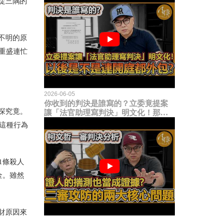
從三隅的
不明的原
重盛連忙
2026-06-05
你收到的判決是誰寫的？立委竟提案
探究竟。
讓「法官助理寫判決」明文化！那以
後是不是乾脆連開庭都外包出去？
這種行為
1條殺人
金。雖然
財原因來