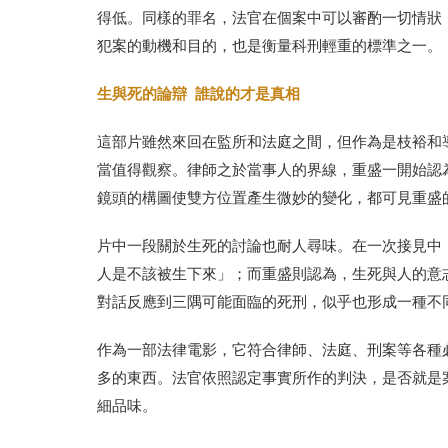
得低。同樣的罪名，法官在個案中可以審酌一切情狀
犯案的動機和目的，也是衡量科刑輕重的標準之一。
生與死的論辯 誰說的才是真相
這部片雖然來回在監所和法庭之間，但作為是枝裕和
當值得觀察。律師之於當事人的界線，重盛一開始認
鏡頭的構圖使雙方位置產生微妙的變化，都可見重盛
片中一段關於生死的討論也耐人尋味。在一次接見中
人是不該被生下來」；而重盛則認為，生死與人的意
對話反應到三隅可能面臨的死刑，似乎也形成一種不
作為一部法律電影，它符合律師、法庭、刑案等各種
多的東西。法官依照認定事實所作的判決，是否就是
細品味。