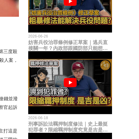
2026-06-26
妨害兵役治罪條例修正草案｜逃兵直
接關一年？內政部跟國防部只能想到
第三度殺
這種粗暴修法，是能解決什麼兵役問
題？
殺人案，
搶錢並潑
察官起訴
2026-06-18
刑事訴訟法羈押制度修法｜史上最挺
犯罪者？限縮羈押制度究竟是吉是
主打這是
凶？