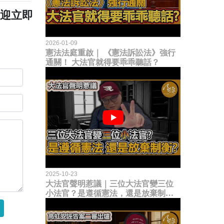
歡迎立即
2026-01-09
憲法法庭重啟｜ 《憲法訴訟法》強行
通關！ 大法官就得要乖乖聽話？
2025-10-23
大法官聲明惹議｜三位大法官變三位
小法官？是遵循憲法，還是放棄制衡
立法權？