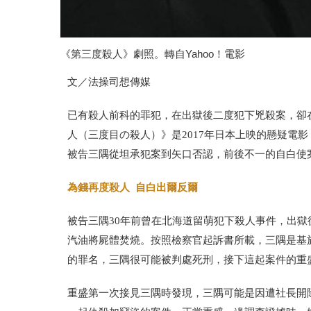
《第三度殺人》劇照。轉自Yahoo！電影
文／法操司想傳媒
已有殺人前科的罪犯，在出獄後二度犯下兇殺案，卻
人（三度目の殺人）》是2017年日本上映的懸疑電
被告三隅從坦承犯案到矢口否認，前後不一的自白使
為錢再度殺人 自白出爾反爾
被告三隅30年前曾在北海道留萌犯下殺人事件，出
汽油將屍體焚燒。按照檢察官起訴書所載，三隅是基
的罪名，三隅很可能被判處死刑，接下這起案件的重
重盛第一次接見三隅時發現，三隅可能是因遭社長開