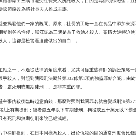
媒體卻爆出三隅可能受社長夫人所託殺人，目的是為詐領保險金，且
將訴訟策略改為將社長夫人推成主謀。
盛並揭發他們一家的醜聞。原來，社長的工廠一直在食品中添加來源
長期受到爸爸性侵，咲江認為三隅是為了救她才殺人。案情大逆轉迫使
殺人，這都是檢警逼迫他做出的自白⋯。
主軸之一，不過從法律的角度來看，尤其可從重盛律師的訴訟策略一
手殺人，對照到我國刑法屬於第332條第1項的強盜罪結合犯，由於
者，處死刑或無期徒刑，」是非常重的罪。
盛主張仇殺後臨時起意偷錢，那麼對照到我國罪名就會變成刑法第27
年以上有期徒刑；後者處五年以下有期徒刑、拘役或五十萬元以下罰
只有死刑和無期徒刑來說已經減輕。
片中律師提到，在日本同樣為殺人，出於仇殺的目的通常刑度會比錢