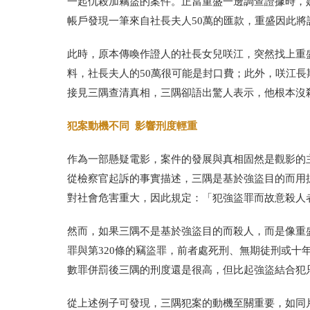
一起仇殺加竊盜的案件。正當重盛一邊調查證據時，
帳戶發現一筆來自社長夫人50萬的匯款，重盛因此
此時，原本傳喚作證人的社長女兒咲江，突然找上重
料，社長夫人的50萬很可能是封口費；此外，咲江
接見三隅查清真相，三隅卻語出驚人表示，他根本沒
犯案動機不同 影響刑度輕重
作為一部懸疑電影，案件的發展與真相固然是觀影的
從檢察官起訴的事實描述，三隅是基於強盜目的而用扳
對社會危害重大，因此規定：「犯強盜罪而故意殺人
然而，如果三隅不是基於強盜目的而殺人，而是像重
罪與第320條的竊盜罪，前者處
死刑、無期徒刑或十
數罪併罰後三隅的刑度還是很高，但比起強盜結合犯
從上述例子可發現，三隅犯案的動機至關重要，如同