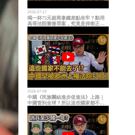
2026-07-17
喝一杯75元超商拿鐵差點坐牢？動用
高等法院審微罪案，究竟是捍衛正義
還是浪費司法資源？
2026-07-09
中國《民族團結進步促進法》上路｜
中國管到全球？所以這些國家都不能
去了？中國早就被歐洲人權法院打
臉？