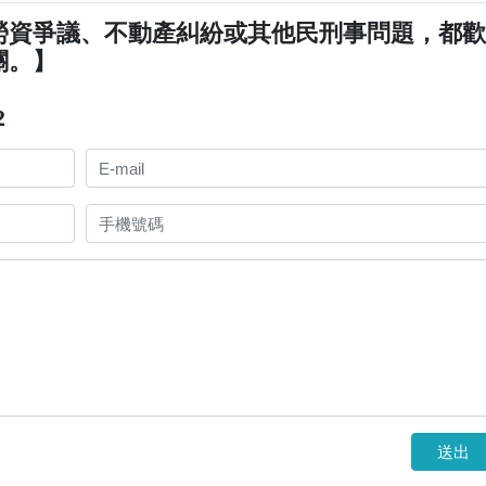
勞資爭議、不動產糾紛或其他民刑事問題，都
關。】
2
送出