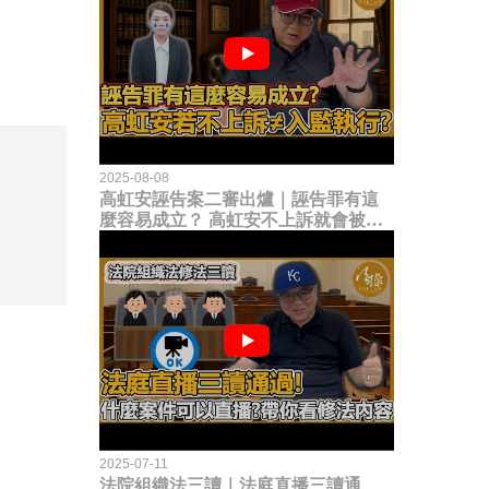
2025-08-08
高虹安誣告案二審出爐｜誣告罪有這
麼容易成立？ 高虹安不上訴就會被
關？這句話其實不太對！
2025-07-11
法院組織法三讀｜法庭直播三讀通