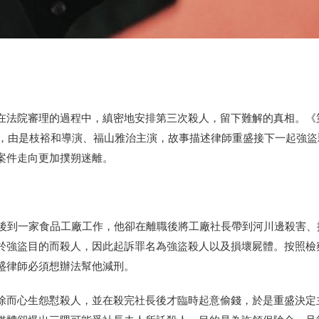
在法院審理的過程中，縝密地安排第三次殺人，留下難解的真相。《
影，由是枝裕和導演、福山雅治主演，故事描述律師重盛接下一起強盜
案件走向更加撲朔迷離。
獄後到一家食品工廠工作，他卻在離職後將工廠社長帶到河川邊殺害、
於強盜目的而殺人，因此起訴罪名為強盜殺人以及損壞屍體。按照檢
盛律師必須想辦法幫他減刑。
除而心生怨懟殺人，並在殺完社長後才臨時起意偷錢，於是重盛決定