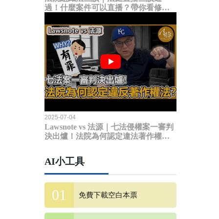
過！什麼案件可以直播？帶你看修法
內容
2025-07-04
Lawsnote vs 法源｜七法侵權案一審判
決出爐！法院為何認定違法著作權
法？
AI小工具
免費下載空白本票