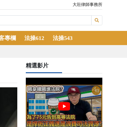
大壯律師事務所
客專欄
法操612
法操543
精選影片