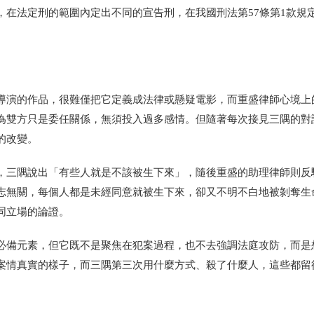
，在法定刑的範圍內定出不同的宣告刑，在我國刑法第57條第1款規
導演的作品，很難僅把它定義成法律或懸疑電影，而重盛律師心境上
為雙方只是委任關係，無須投入過多感情。但隨著每次接見三隅的對
的改變。
，三隅說出「有些人就是不該被生下來」，隨後重盛的助理律師則反
志無關，每個人都是未經同意就被生下來，卻又不明不白地被剝奪生
同立場的論證。
必備元素，但它既不是聚焦在犯案過程，也不去強調法庭攻防，而是
案情真實的樣子，而三隅第三次用什麼方式、殺了什麼人，這些都留