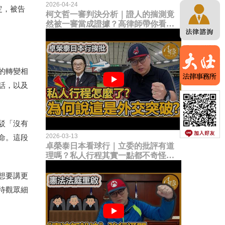
2026-04-24
定，被告
柯文哲一審判決分析｜證人的揣測竟
然被一審當成證據？高律師帶你看未
來二審攻防的兩大核心點！
的轉變相
話，以及
駁「沒有
2026-03-13
命。這段
卓榮泰日本看球行｜立委的批評有道
理嗎？私人行程其實一點都不奇怪？
為何說這是一種外交突破？
想要講更
待觀眾細