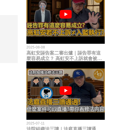
2025-08-08
高虹安誣告案二審出爐｜誣告罪有這
麼容易成立？ 高虹安不上訴就會被
關？這句話其實不太對！
2025-07-11
法院組織法三讀｜法庭直播三讀通