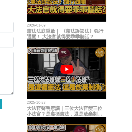
2026-01-09
憲法法庭重啟｜ 《憲法訴訟法》強行
通關！ 大法官就得要乖乖聽話？
2025-10-23
大法官聲明惹議｜三位大法官變三位
小法官？是遵循憲法，還是放棄制衡
立法權？