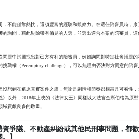
司，不能僅靠熱忱，還須豐富的經驗和觀察力。在選任陪審員時，康
師的詢問，藉此剔除帶有偏見的人選，並選出適合本案的陪審員，這
從問題中試圖找出對己方有利的陪審員，例如詢問對特定社會議題的
（Peremptory challenge），可以無理由否決對方同意的陪
但沒想到在還原真實案件之虞，無論是劇情和節奏都相當具可看性，
》以外，2018年上映的《法律女王》同樣以大法官金斯伯格為原型
領域貢獻良多的敬重。
勞資爭議、不動產糾紛或其他民刑事問題，都
關。】