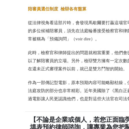
陪審員選任制度 檢辯各有盤算
從法律視角看這部片時，會發現馬歇爾要打贏這場官
的多位候補陪審員，須先在法庭輪番接受檢察官和律
常被稱為「預備詢問」（voir dire）。
此時，檢察官和律師提出的問題就相當重要，他們會
以了解陪審員的立場。另外，檢辯雙方擁有一定次數的挑戰權
在還未正式審理案件以前，就已是雙方鬥智的開始。
作為一部傳記型電影，原本預期內容可能略顯枯燥，
法庭攻防的部分也非常精彩。近年美國除了《黑白正義
過電影讓人民更認識他們，也是對這些大法官在司法
【不論是企業或個人，若您正面臨
填表預約律師諮詢，讓專業為您把