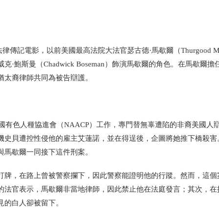
法律傳記電影，以前美國最高法院大法官瑟古德·馬歇爾（Thurgood Mars
鮑斯曼（Chadwick Boseman）飾演馬歇爾的角色。在馬歇爾擔
猶太裔律師共同為被告辯護。
全國有色人種協進會（NAACP）工作，專門替無辜遭陷的非裔美國人
機史貝遭控性侵他的雇主艾蓮諾，並在得逞後，企圖將她推下橋殺害
與馬歇爾一同接下這件刑案。
打牌，在路上曾被警察攔下，因此警察能證明他的行蹤。然而，這個
的法官表示，馬歇爾非當地律師，因此禁止他在法庭發言；其次，在
見的白人卻被留下。