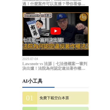
過！什麼案件可以直播？帶你看修法
內容
2025-07-04
Lawsnote vs 法源｜七法侵權案一審判
決出爐！法院為何認定違法著作權
法？
AI小工具
免費下載空白本票