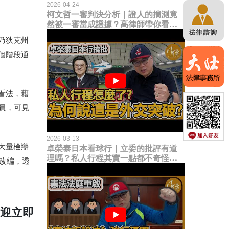
2026-04-24
柯文哲一審判決分析｜證人的揣測竟
然被一審當成證據？高律師帶你看未
來二審攻防的兩大核心點！
乃狄克州
個階段通
看法，藉
審員，可見
2026-03-13
大量檢辯
卓榮泰日本看球行｜立委的批評有道
理嗎？私人行程其實一點都不奇怪？
改編，透
為何說這是一種外交突破？
歡迎立即