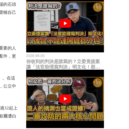
場的石頭
聲稱自己
重要的人
2026-06-05
種的案件，更
你收到的判決是誰寫的？立委竟提案
讓「法官助理寫判決」明文化！那以
後是不是乾脆連開庭都外包出去？
a）。在這
，公立中
過32起上
歇爾遭白