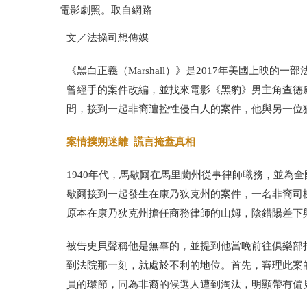
電影劇照。取自網路
文／法操司想傳媒
《黑白正義（Marshall）》是2017年美國上映的一部
曾經手的案件改編，並找來電影《黑豹》男主角查德威克·
間，接到一起非裔遭控性侵白人的案件，他與另一位
案情撲朔迷離 謊言掩蓋真相
1940年代，馬歇爾在馬里蘭州從事律師職務，並為
歇爾接到一起發生在康乃狄克州的案件，一名非裔司
原本在康乃狄克州擔任商務律師的山姆，陰錯陽差下
被告史貝聲稱他是無辜的，並提到他當晚前往俱樂部
到法院那一刻，就處於不利的地位。首先，審理此案
員的環節，同為非裔的候選人遭到淘汰，明顯帶有偏