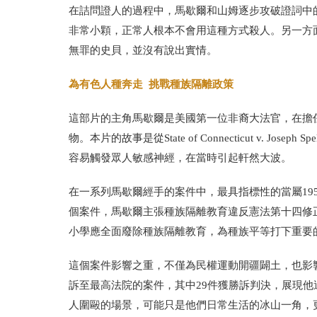
在詰問證人的過程中，馬歇爾和山姆逐步攻破證詞中
非常小顆，正常人根本不會用這種方式殺人。另一方
無罪的史貝，並沒有說出實情。
為有色人種奔走 挑戰種族隔離政策
這部片的主角馬歇爾是美國第一位非裔大法官，在擔
物。本片的故事是從State of Connecticut v.
容易觸發眾人敏感神經，在當時引起軒然大波。
在一系列馬歇爾經手的案件中，最具指標性的當屬1954年布朗訴托皮
個案件，馬歇爾主張種族隔離教育違反憲法第十四修
小學應全面廢除種族隔離教育，為種族平等打下重要
這個案件影響之重，不僅為民權運動開疆闢土，也影響
訴至最高法院的案件，其中29件獲勝訴判決，展現
人圍毆的場景，可能只是他們日常生活的冰山一角，