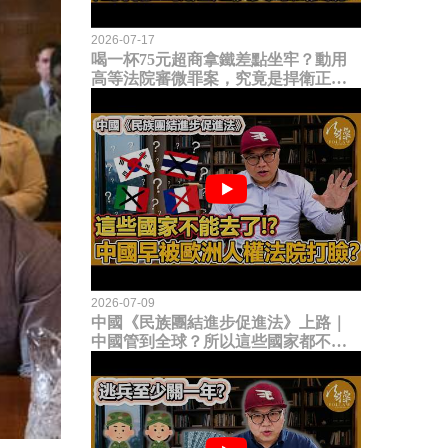
2026-07-17
喝一杯75元超商拿鐵差點坐牢？動用
高等法院審微罪案，究竟是捍衛正義
還是浪費司法資源？
2026-07-09
中國《民族團結進步促進法》上路｜
中國管到全球？所以這些國家都不能
去了？中國早就被歐洲人權法院打
臉？