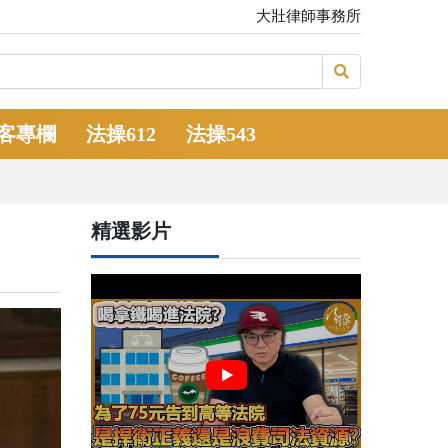
大壯律師事務所
客專欄
法操612
法操543
精選影片