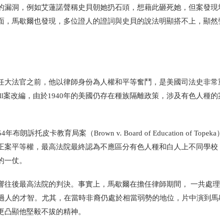
的漏洞，例如艾蓮諾聲稱史貝朝她扔石頭，想藉此砸死她，但案發現
面，馬歇爾也發現，多位證人的證詞與史貝的說法明顯搭不上，顯然
任大法官之前，他以律師身份為人權和平等奮鬥，是美國司法史非常
 Joseph Spell案改編，由於1940年的美國仍存在種族隔離政策，涉及有色人
卡教育局案（Brown v. Board of Education of Topek
正案平等權，最高法院最終認為不應區分有色人種和白人上不同學校
的一仗。
往後最高法院的判決。事實上，馬歇爾在擔任律師期間， 一共處理
他過人的才智。尤其，在當時非裔仍處於相當弱勢的地位，片中演到馬
更凸顯他堅毅不拔的精神。