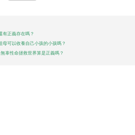
還有正義存在嗎？
祖母可以收養自己小孩的小孩嗎？
條無辜性命拯救世界算是正義嗎？