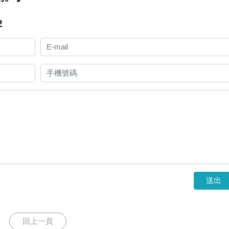
2
送出
回上一頁