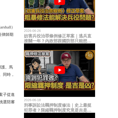
hall）
2026-06-26
任律師期
妨害兵役治罪條例修正草案｜逃兵直
接關一年？內政部跟國防部只能想到
這種粗暴修法，是能解決什麼兵役問
題？
辯護。馬
。同時，
案子從進
2026-06-18
挑選陪審
刑事訴訟法羈押制度修法｜史上最挺
犯罪者？限縮羈押制度究竟是吉是
凶？