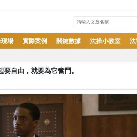
操現場
實際案例
關鍵數據
法操小教室
法
想要自由，就要為它奮鬥。