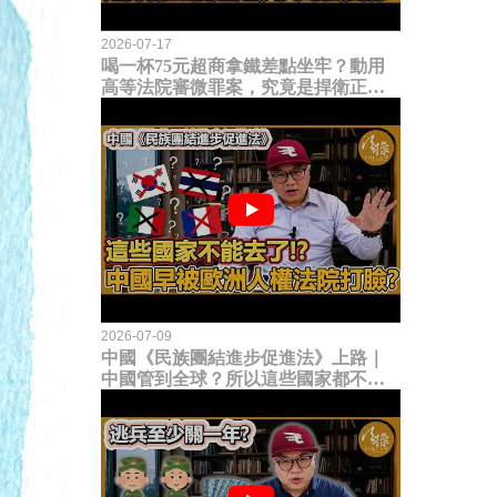
2026-07-17
喝一杯75元超商拿鐵差點坐牢？動用
高等法院審微罪案，究竟是捍衛正義
還是浪費司法資源？
2026-07-09
中國《民族團結進步促進法》上路｜
中國管到全球？所以這些國家都不能
去了？中國早就被歐洲人權法院打
臉？