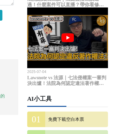
過！什麼案件可以直播？帶你看修法
內容
2025-07-04
Lawsnote vs 法源｜七法侵權案一審判
決出爐！法院為何認定違法著作權
法？
做的
AI小工具
免費下載空白本票