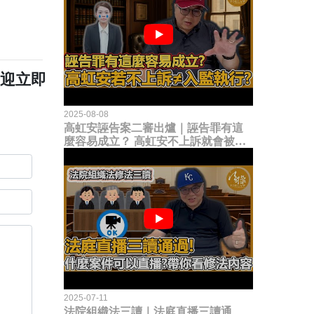
歡迎立即
2025-08-08
高虹安誣告案二審出爐｜誣告罪有這
麼容易成立？ 高虹安不上訴就會被
關？這句話其實不太對！
2025-07-11
法院組織法三讀｜法庭直播三讀通