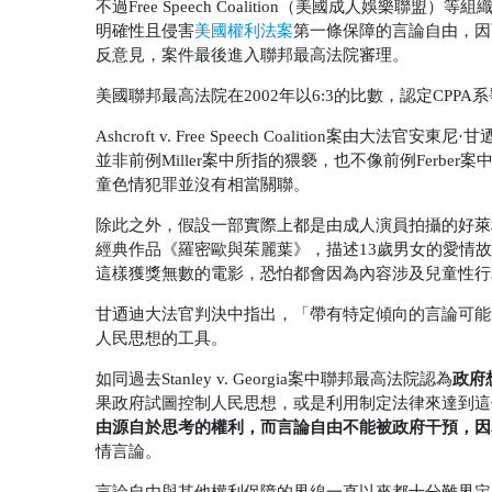
不過Free Speech Coalition（美國成人娛
明確性且侵害
美國權利法案
第一條保障的言論自由，因
反意見，案件最後進入聯邦最高法院審理。
美國聯邦最高法院在2002年以6:3的比數，認定CPP
Ashcroft v. Free Speech Coalitio
並非前例Miller案中所指的猥褻，也不像前例Ferb
童色情犯罪並沒有相當關聯。
除此之外，假設一部實際上都是由成人演員拍攝的好萊
經典作品《羅密歐與茱麗葉》，描述13歲男女的愛情故事，或者
這樣獲獎無數的電影，恐怕都會因為內容涉及兒童性行
甘迺迪大法官判決中指出，「帶有特定傾向的言論可能
人民思想的工具。
政府
如同過去Stanley v. Georgia案中聯邦最高法院認為
果政府試圖控制人民思想，或是利用制定法律來達到這
由源自於思考的權利，而言論自由不能被政府干預，因
情言論。
言論自由與其他權利保障的界線一直以來都十分難界定