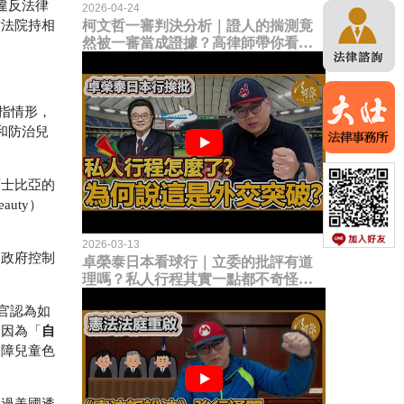
，違反法律
2026-04-24
訴法院持相
柯文哲一審判決分析｜證人的揣測竟
然被一審當成證據？高律師帶你看未
來二審攻防的兩大核心點！
定所指情形，
定和防治兒
莎士比亞的
uty）
2026-03-13
為政府控制
卓榮泰日本看球行｜立委的批評有道
理嗎？私人行程其實一點都不奇怪？
為何說這是一種外交突破？
官認為如
自
，因為「
保障兒童色
不過美國透