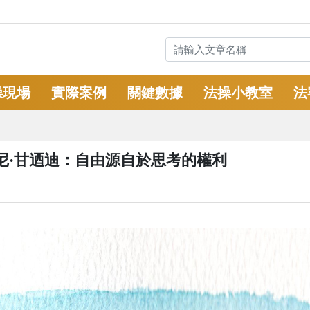
操現場
實際案例
關鍵數據
法操小教室
法
尼·甘迺迪：自由源自於思考的權利