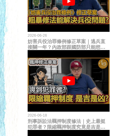
2026-06-26
妨害兵役治罪條例修正草案｜逃兵直
接關一年？內政部跟國防部只能想到
這種粗暴修法，是能解決什麼兵役問
題？
2026-06-18
刑事訴訟法羈押制度修法｜史上最挺
犯罪者？限縮羈押制度究竟是吉是
凶？