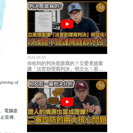
2026-06-05
你收到的判決是誰寫的？立委竟提案
讓「法官助理寫判決」明文化！那以
後是不是乾脆連開庭都外包出去？
ginning of
片、電腦虛
禁止宣傳、