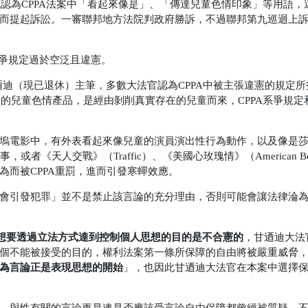
樂聯盟）等組織認為CPPA法案中「看起來像是」、「傳達兒童色情印象」等用語
而提起訴訟。一審聯邦地方法院判政府勝訴，不過聯邦第九巡迴上
A系爭規定過於空泛且違憲。
n案由大法官安東尼·甘迺迪（現已退休）主筆，多數大法官認為CPPA中被主張違憲的規
er案中的兒童色情產品，是經由剝削真實存在的兒童而來，CPPA系爭規
塢電影中，有外表看起來像兒童的演員演出性行為動作，以及像是
《天人交戰》（Traffic）、《美國心玫瑰情》（American Bea
為而被CPPA重罰，進而引發寒蟬效應。
會引發犯罪」並不是禁止該言論的充分理由，否則可能會讓法律淪
想要透過立法方式達到控制個人思想的目的是不合憲的
，甘迺迪大法
個不能被接受的目的，權利法案第一條所保障的自由將被嚴重威脅
為言論正是表現思想的開始
」，也因此甘迺迪大法官在本案中選擇
，與性有關的言論更是連是否應該受言論自由保障都曾經被質疑，