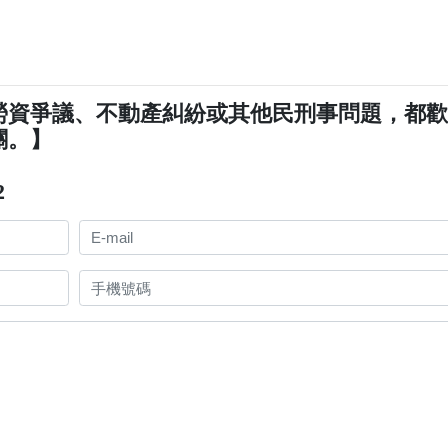
勞資爭議、不動產糾紛或其他民刑事問題，都
關。】
2