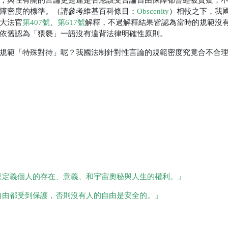
障密度的標準。（請參考維基百科條目：
Obscenity
）相較之下，我
大法官
第407號
、
第617號
解釋，不過解釋結果皆認為當時的規範沒
依舊認為「猥褻」一語沒有違背法律明確性原則。
規範「特殊對待」呢？我國法制針對性言論的規範密度究竟合不合
是定義個人的存在、意義、和宇宙奧秘與人生的權利。」
自由都受到保護，否則沒有人的自由是安全的。」
。