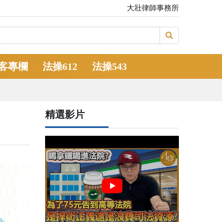
大壯律師事務所
客專欄
法操612
法操543
精選影片