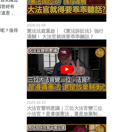
國曾經有
有違憲，
2026-01-09
理呢？值得
憲法法庭重啟｜ 《憲法訴訟法》強行
通關！ 大法官就得要乖乖聽話？
2025-10-23
大法官聲明惹議｜三位大法官變三位
小法官？是遵循憲法，還是放棄制衡
立法權？