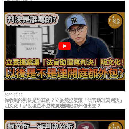
2026-06-05
你收到的判決是誰寫的？立委竟提案讓「法官助理寫判決」
明文化！那以後是不是乾脆連開庭都外包出去？