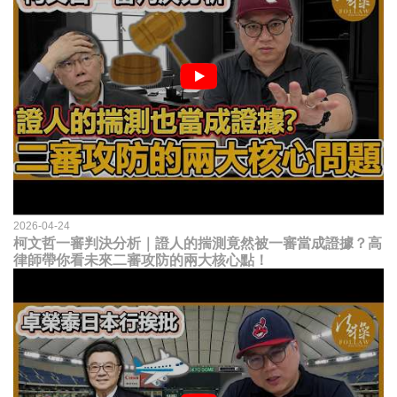
2026-04-24
柯文哲一審判決分析｜證人的揣測竟然被一審當成證據？高
律師帶你看未來二審攻防的兩大核心點！