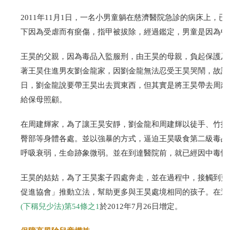
2011年11月1日，一名小男童躺在慈濟醫院急診的病床上，
下因為受虐而有瘀傷，指甲被拔除，經過鑑定，男童是因為中
王昊的父親，因為毒品入監服刑，由王昊的母親，負起保護及教
著王昊住進男友劉金龍家，因劉金龍無法忍受王昊哭鬧，故設法將
日，劉金龍說要帶王昊出去買東西，但其實是將王昊帶去周建
給保母照顧。
在周建輝家，為了讓王昊安靜，劉金龍和周建輝以徒手、竹扒
臀部等身體各處。並以強暴的方式，逼迫王昊吸食第二級毒品
呼吸衰弱，生命跡象微弱。並在到達醫院前，就已經因中毒性
王昊的姑姑，為了王昊案子四處奔走，並在過程中，接觸到更
促進協會」推動立法，幫助更多與王昊處境相同的孩子。在這
(
下稱兒少法)第54條之1
於2012年7月26日增定。