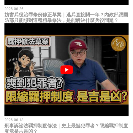
2026-06-26
妨害兵役治罪條例修正草案｜逃兵直接關一年？內政部跟國
防部只能想到這種粗暴修法，是能解決什麼兵役問題？
2026-06-18
刑事訴訟法羈押制度修法｜史上最挺犯罪者？限縮羈押制度
究竟是吉是凶？