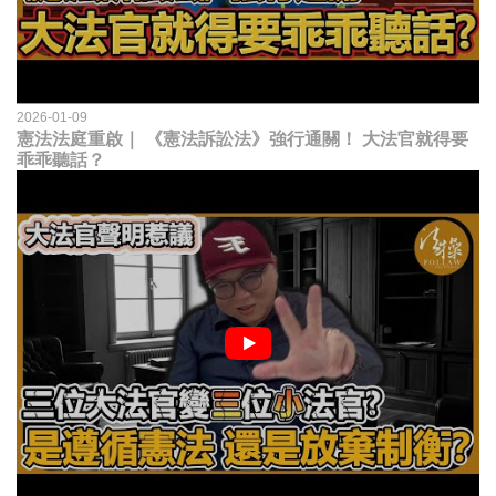
2026-01-09
憲法法庭重啟｜ 《憲法訴訟法》強行通關！ 大法官就得要
乖乖聽話？