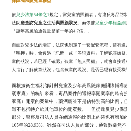
保障高風險兒童權益
依
兒少法第54條之1
規定，當兒童的照顧者，有違反毒品防制
應查訪兒童之生活與照顧狀況
法院
。而依據
兒童少年權益網
的
「該年高風險通報量是前一年的4.7倍」。
而面對兒少法的增訂，法院也制定了一套配套流程，當有違反
「羈押」時，會透過「訊問」或「卷證資料」了解犯罪嫌疑人
童的狀況，若已經「確認」孩童「無人照顧」，就會直接通報
人進行了解孩童狀況，包含孩童的現況、是否已經有接受機關
而根據衛生福利部針對兒童及少年高風險家庭關懷輔導處
弱家庭）的統計來看，毒品案件的通報率開案率的確有提
家庭）開案的案量中，藥酒癮並不是佔特別高的比例，但
還不包括轉介給其他單位的開案數。 但從違反兒少保護
部分，警察及司法人員在總通報的比例上的確也有增加的趨勢。
105年的28.93%。雖然在司法人員的部分，通報數雖然