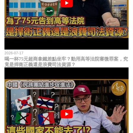
2026-07-17
喝一杯75元超商拿鐵差點坐牢？動用高等法院審微罪案，究
竟是捍衛正義還是浪費司法資源？