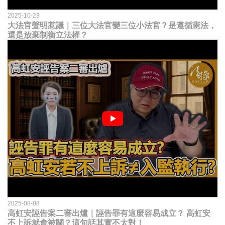
2025-10-23
大法官聲明惹議｜三位大法官變三位小法官？是遵循憲法，
還是放棄制衡立法權？
2025-08-08
高虹安誣告案二審出爐｜誣告罪有這麼容易成立？ 高虹安
不上訴就會被關？這句話其實不太對！