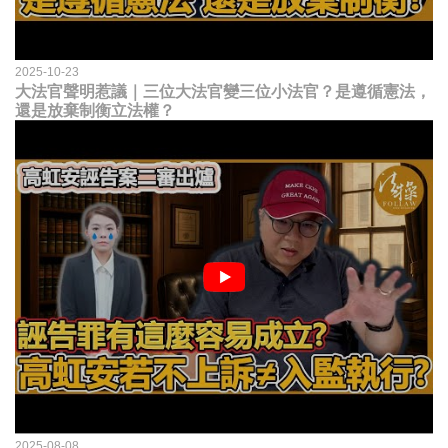
2025-10-23
大法官聲明惹議｜三位大法官變三位小法官？是遵循憲法，
還是放棄制衡立法權？
2025-08-08