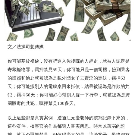
文／法操司想傳媒
你可能基於禮貌，沒有把進入你後院的人趕走，就被人認定是
寄藏贓物罪，羈押禁見59天；你可能只是一個司機，撿到乘客
的護照和鑰匙就被認為是載外國女子去賣淫的馬伕，羈押63
天；你可能搬別人的電腦桌回來抵債，結果被認為是詐欺的共
犯，羈押60天；你可能好心幫別人提一下行李，就被認為是跨
國販毒的共犯，羈押禁見100多天。
以上這些都是真實案例，透過江元慶老師的撰寫記錄下來的，
這些案件，檢察官的作為都讓人匪夷所思。時常以薄弱的證
據，就下令羈押禁見。但值得慶幸的是，這些案子，最終都有