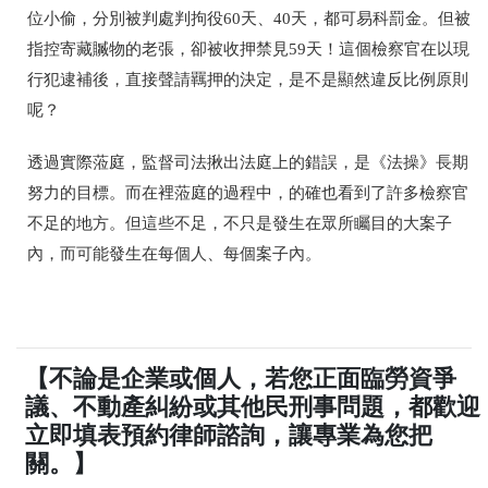
位小偷，分別被判處判拘役60天、40天，都可易科罰金。但被
指控寄藏贓物的老張，卻被收押禁見59天！
這個檢察官在以現
行犯逮補後，直接聲請羈押的決定，是不是顯然違反比例原則
呢？
透過實際蒞庭，監督司法揪出法庭上的錯誤，是《法操》長期
努力的目標。而在裡蒞庭的過程中，的確也看到了許多檢察官
不足的地方。但這些不足，不只是發生在眾所矚目的大案子
內，而可能發生在每個人、每個案子內。
【不論是企業或個人，若您正面臨勞資爭
議、不動產糾紛或其他民刑事問題，都歡迎
立即填表預約律師諮詢，讓專業為您把
關。】