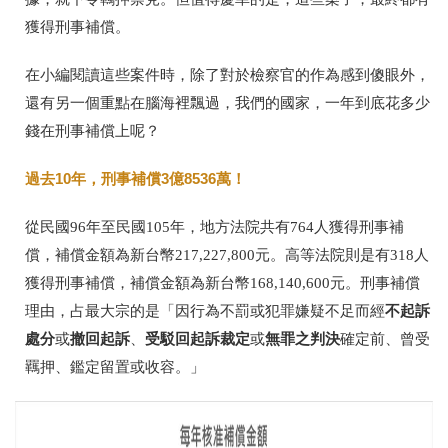
獲得刑事補償。
在小編閱讀這些案件時，除了對於檢察官的作為感到傻眼外，
還有另一個重點在腦海裡飄過，我們的國家，一年到底花多少
錢在刑事補償上呢？
過去10年，刑事補償3億8536萬！
從民國96年至民國105年，地方法院共有764人獲得刑事補
償，補償金額為新台幣217,227,800元。高等法院則是有318人
獲得刑事補償，補償金額為新台幣168,140,600元。刑事補償
不起訴
理由，占最大宗的是「因行為不罰或犯罪嫌疑不足而經
處分
撤回起訴
受駁回起訴裁定
無罪之判決
或
、
或
確定前、曾受
羈押、鑑定留置或收容。」