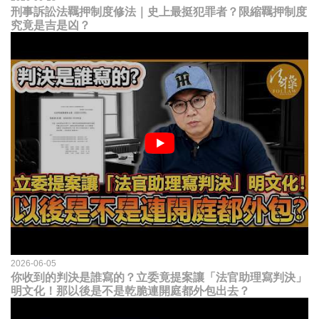
刑事訴訟法羈押制度修法｜史上最挺犯罪者？限縮羈押制度
究竟是吉是凶？
2026-06-05
你收到的判決是誰寫的？立委竟提案讓「法官助理寫判決」
明文化！那以後是不是乾脆連開庭都外包出去？