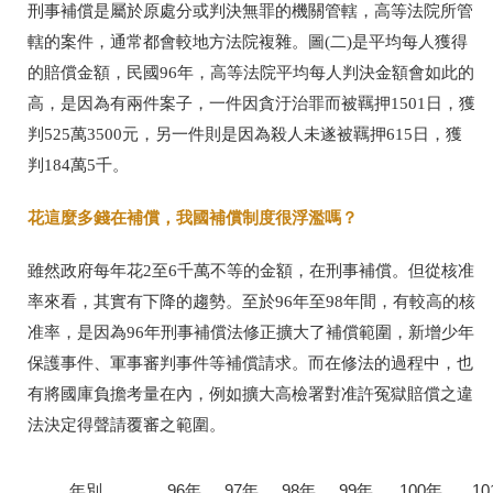
刑事補償是屬於原處分或判決無罪的機關管轄，高等法院所管
轄的案件，通常都會較地方法院複雜。圖(二)是平均每人獲得
的賠償金額，民國96年，高等法院平均每人判決金額會如此的
高，是因為有兩件案子，一件因貪汙治罪而被羈押1501日，獲
判525萬3500元，另一件則是因為殺人未遂被羈押615日，獲
判184萬5千。
花這麼多錢在補償，我國補償制度很浮濫嗎？
雖然政府每年花2至6千萬不等的金額，在刑事補償。但從核准
率來看，其實有下降的趨勢。至於96年至98年間，有較高的核
准率，是因為96年刑事補償法修正擴大了補償範圍，新增少年
保護事件、軍事審判事件等補償請求。而在修法的過程中，也
有將國庫負擔考量在內，例如擴大高檢署對准許冤獄賠償之違
法決定得聲請覆審之範圍。
年別
96年
97年
98年
99年
100年
10