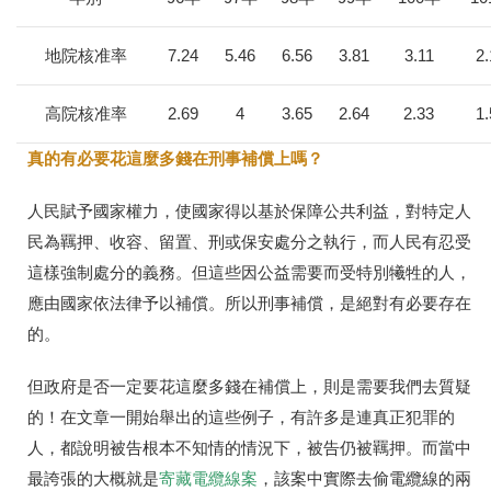
地院核准率
7.24
5.46
6.56
3.81
3.11
2.
高院核准率
2.69
4
3.65
2.64
2.33
1.
真的有必要花這麼多錢在刑事補償上嗎？
人民賦予國家權力，使國家得以基於保障公共利益，對特定人
民為羈押、收容、留置、刑或保安處分之執行，而人民有忍受
這樣強制處分的義務。但這些因公益需要而受特別犧牲的人，
應由國家依法律予以補償。所以刑事補償，是絕對有必要存在
的。
但政府是否一定要花這麼多錢在補償上，則是需要我們去質疑
的！在文章一開始舉出的這些例子，有許多是連真正犯罪的
人，都說明被告根本不知情的情況下，被告仍被羈押。而當中
最誇張的大概就是
寄藏電纜線案
，該案中實際去偷電纜線的兩