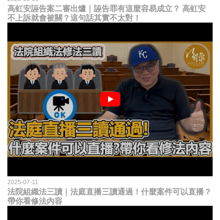
高虹安誣告案二審出爐｜誣告罪有這麼容易成立？ 高虹安
不上訴就會被關？這句話其實不太對！
2025-07-11
法院組織法三讀｜法庭直播三讀通過！什麼案件可以直播？
帶你看修法內容