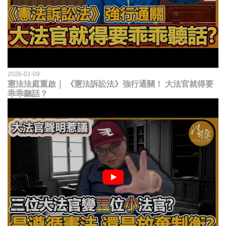
2026-01-09
憲法法庭重啟｜ 《憲法訴訟法》強行通關！ 大法官就得要
乖乖聽話？