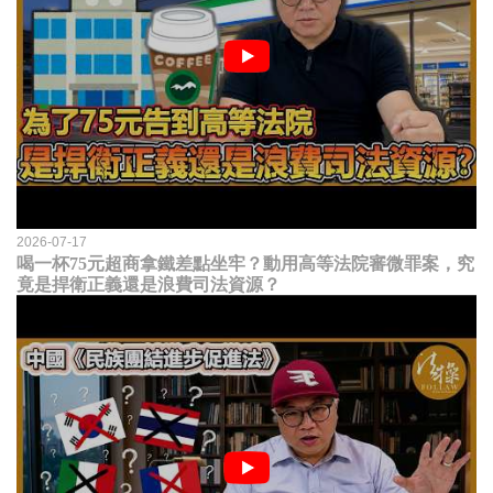
2026-07-17
喝一杯75元超商拿鐵差點坐牢？動用高等法院審微罪案，究
竟是捍衛正義還是浪費司法資源？