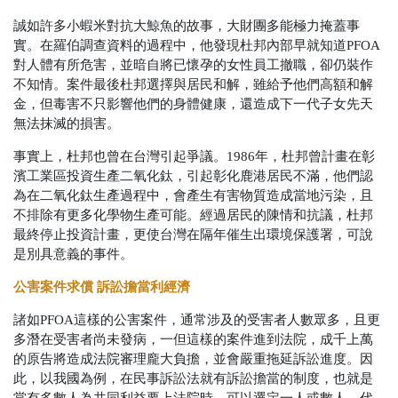
誠如許多小蝦米對抗大鯨魚的故事，大財團多能極力掩蓋事
實。在羅伯調查資料的過程中，他發現杜邦內部早就知道PFOA
對人體有所危害，並暗自將已懷孕的女性員工撤職，卻仍裝作
不知情。案件最後杜邦選擇與居民和解，雖給予他們高額和解
金，但毒害不只影響他們的身體健康，還造成下一代子女先天
無法抹滅的損害。
事實上，杜邦也曾在台灣引起爭議。1986年，杜邦曾計畫在彰
濱工業區投資生產二氧化鈦，引起彰化鹿港居民不滿，他們認
為在二氧化鈦生產過程中，會產生有害物質造成當地污染，且
不排除有更多化學物生產可能。經過居民的陳情和抗議，杜邦
最終停止投資計畫，更使台灣在隔年催生出環境保護署，可說
是別具意義的事件。
公害案件求償 訴訟擔當利經濟
諸如PFOA這樣的公害案件，通常涉及的受害者人數眾多，且更
多潛在受害者尚未發病，一但這樣的案件進到法院，成千上萬
的原告將造成法院審理龐大負擔，並會嚴重拖延訴訟進度。因
此，以我國為例，在民事訴訟法就有訴訟擔當的制度，也就是