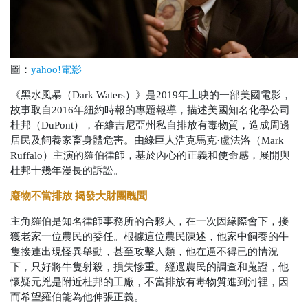
圖：
yahoo!電影
《黑水風暴（Dark Waters）》是2019年上映的一部美國電影，
故事取自2016年紐約時報的專題報導，描述美國知名化學公司
杜邦（DuPont），在維吉尼亞州私自排放有毒物質，造成周邊
居民及飼養家畜身體危害。由綠巨人浩克馬克·盧法洛（
Mark
Ruffalo
）主演的羅伯律師，基於內心的正義和使命感，展開與
杜邦十幾年漫長的訴訟。
廢物不當排放 揭發大財團醜聞
主角羅伯是知名律師事務所的合夥人，在一次因緣際會下，接
獲老家一位農民的委任。根據這位農民陳述，他家中飼養的牛
隻接連出現怪異舉動，甚至攻擊人類，他在逼不得已的情況
下，只好將牛隻射殺，損失慘重。經過農民的調查和蒐證，他
懷疑元兇是附近杜邦的工廠，不當排放有毒物質進到河裡，因
而希望羅伯能為他伸張正義。