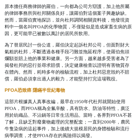
原本擔任商務律師的羅伯，一向都為公司方辯護，加上他所屬
的律師事務所與杜邦關係良好，讓羅伯對這個案子興趣缺缺。
然而，當羅伯實地探訪，並向杜邦調閱相關資料後，他發現資
料中一個名叫PFOA的化學物質，不僅疑似是造成家畜生病的原
因，更可能早已被數以萬計的居民所飲用。
為了替居民討一份公道，羅伯決定起訴杜邦公司，但面對財大
氣粗的杜邦，不斷透過各種手段刁難並拖延程序，使羅伯焦頭
爛額並賠上他的事業和健康。另一方面，越來越多受害者為了
揭發杜邦的惡行並尋求賠償，決定健康檢查以證明有害物質存
在體內。然而，耗時多年的檢驗流程，加上杜邦惡意毀約不賠
償，羅伯必須拿出過人的毅力，才能堅持打完這場戰役。
PFOA恐致癌 隱瞞半世紀毒物
這部片根據真人真事改編，最早在1950年代杜邦就開始使用
PFOA，而PFOA稱為全氟辛酸，具有防水、防油等特性，廣泛
用於紡織品、不沾鍋等日常生活用品。當時，各界對PFOA不甚
了解，且缺乏對廢棄物處理的完整配套；一直到2000年，農民
牛隻染病的這起事件，加上後續大規模居民的身體檢驗和流行
病學調查，才使PFOA存在的風險得以揭發。