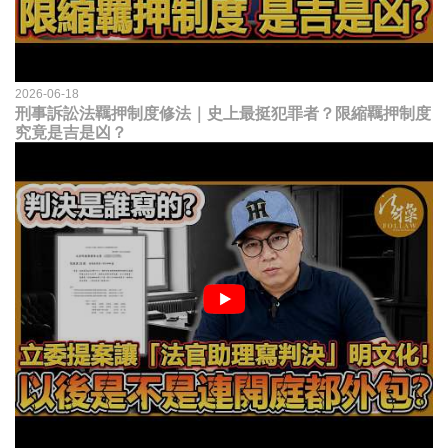
2026-06-18
刑事訴訟法羈押制度修法｜史上最挺犯罪者？限縮羈押制度
究竟是吉是凶？