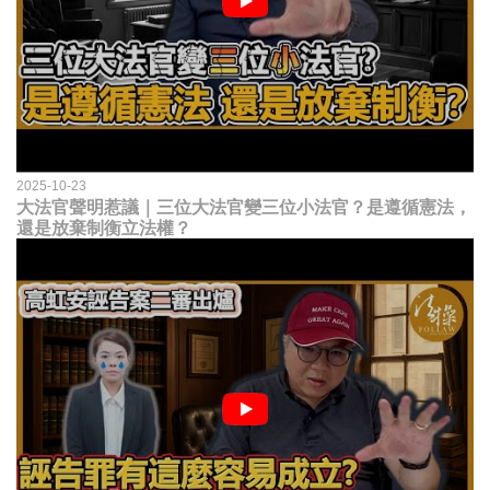
2025-10-23
大法官聲明惹議｜三位大法官變三位小法官？是遵循憲法，
還是放棄制衡立法權？