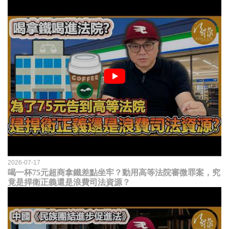
2026-07-17
喝一杯75元超商拿鐵差點坐牢？動用高等法院審微罪案，究
竟是捍衛正義還是浪費司法資源？