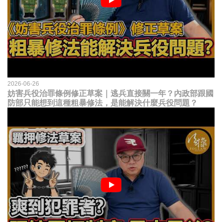
2026-06-26
妨害兵役治罪條例修正草案｜逃兵直接關一年？內政部跟國
防部只能想到這種粗暴修法，是能解決什麼兵役問題？