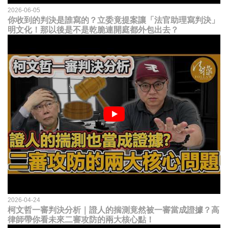
2026-06-05
你收到的判決是誰寫的？立委竟提案讓「法官助理寫判決」
明文化！那以後是不是乾脆連開庭都外包出去？
2026-04-24
柯文哲一審判決分析｜證人的揣測竟然被一審當成證據？高
律師帶你看未來二審攻防的兩大核心點！