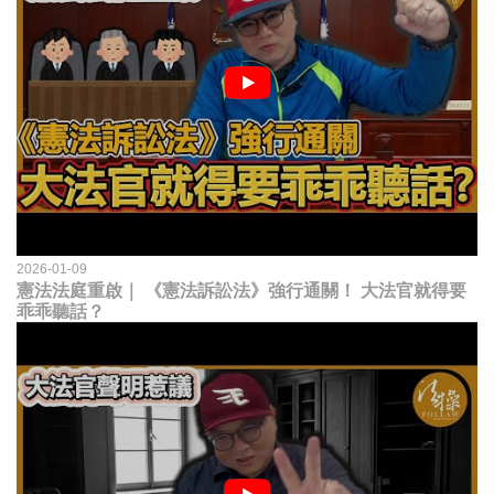
2026-01-09
憲法法庭重啟｜ 《憲法訴訟法》強行通關！ 大法官就得要
乖乖聽話？