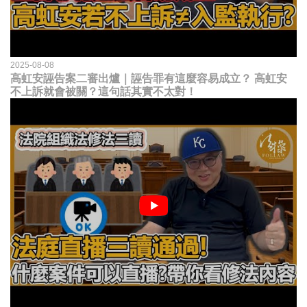
2025-08-08
高虹安誣告案二審出爐｜誣告罪有這麼容易成立？ 高虹安
不上訴就會被關？這句話其實不太對！