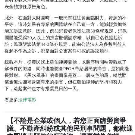
當有多數人為共同利益要上法院時，可以選定一人或數人，代
表全體擔任原告角色。
此外，在面對大財團時，一般民眾往往會面臨財力、資源的不
平等，這時如果有專業的團體站在自己這一方，能減輕負擔並
增加訴訟意願。因此，例如消費者保護法第50條就規定，消保
團體能受讓20人以上的損害賠償請求權，以自己名義提起訴
訟；民事訴訟法第44-3條亦規定，能由公益法人為多數利益人
提起不作為之訴，都是面對公害案件可採的訴訟類型。
綜觀本片，從農民找上羅伯律師開始，以順序時間軸帶觀眾了
解事件的脈絡，同時也能體會PFOA帶給居民的痛苦，是如此漫
長難耐。《黑水風暴》的畫面像是蓋上一層灰色的霧，縱然賠
償金無法彌補身體帶來的損害，但在羅伯律師的堅持和努力
下，這起案件也才有撥雲見日的一天。
看更多
法律電影
【不論是企業或個人，若您正面臨勞資爭
議、不動產糾紛或其他民刑事問題，都歡迎