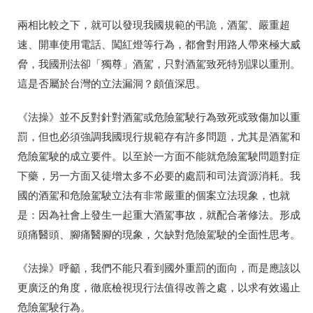
兩相比較之下，就可以發現我國規範的弔詭，酒駕、嚴重超
速、開車使用電話、闖紅燈等行為，都會對用路人帶來極大威
脅，我國刑法卻「獨尊」酒駕，只對酒駕致死特別課以重刑。
這是否屬於台灣的立法漏洞？頗值深思。
《法操》並不反對針對酒駕或危險駕駛行為致死或致傷加以重
罰，但也必須強調我國現行規範存有許多問題，尤其是酒駕和
危險駕駛的成立要件。以至於一方面不能就危險駕駛問題對症
下藥，另一方面又徒增太多不必要的處罰和司法資源消耗。我
國的酒駕和危險駕駛立法有非常嚴重的個案立法現象，也就
是：因為社會上發生一起重大酒駕事故，就配合著修法。形成
頭痛醫頭、腳痛醫腳的現象，欠缺對危險駕駛的全面性思考。
《法操》呼籲，我們不能只看到國外重罰的面向，而是應該以
更廣泛的角度，徹底檢視現行法值得改善之處，以求有效遏止
危險駕駛行為。