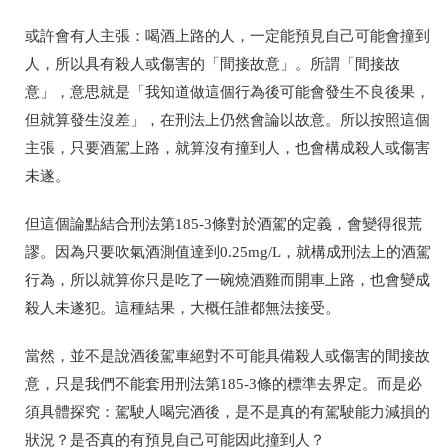
或許會有人主張：喝酒上路的人，一定能預見自己可能會撞到
人，所以具有殺人或傷害的「間接故意」。所謂「間接故
意」，意思就是「我知道做這個行為後可能會發生不良後果，
但就算發生沒差」，在刑法上仍然會論以故意。所以按照這個
主張，只要酒駕上路，就算沒有撞到人，也會構成殺人或傷害
未遂。
但這個論點結合刑法第185-3條對於酒駕的定義，會變得很荒
謬。因為只要吹氣酒測值達到0.25mg/L，就構成刑法上的酒駕
行為，所以就算你只是吃了一碗燒酒雞而開車上路，也會變成
殺人未遂犯。這種結果，大概任誰都無法接受。
當然，並不是說酒後駕車絕對不可能具備殺人或傷害的間接故
意，只是我們不能套用刑法第185-3條的標準去界定。而是必
須具體探究：駕駛人喝完酒後，是不是真的有駕駛能力減損的
狀況？是否真的有預見自己可能因此撞到人？