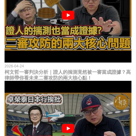
2026-04-24
柯文哲一審判決分析｜證人的揣測竟然被一審當成證據？高
律師帶你看未來二審攻防的兩大核心點！