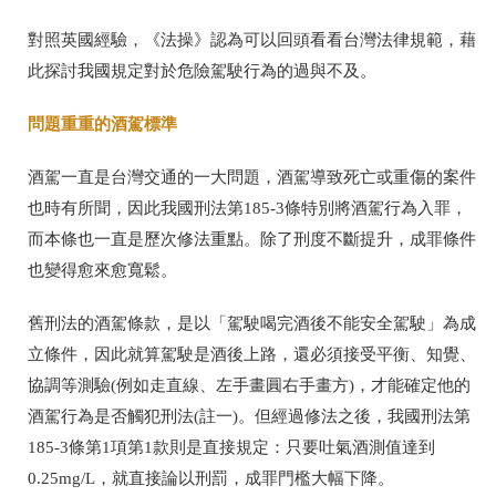
對照英國經驗，《法操》認為可以回頭看看台灣法律規範，藉
此探討我國規定對於危險駕駛行為的過與不及。
問題重重的酒駕標準
酒駕一直是台灣交通的一大問題，酒駕導致死亡或重傷的案件
也時有所聞，因此我國刑法第185-3條特別將酒駕行為入罪，
而本條也一直是歷次修法重點。除了刑度不斷提升，成罪條件
也變得愈來愈寬鬆。
舊刑法的酒駕條款，是以「駕駛喝完酒後不能安全駕駛」為成
立條件，因此就算駕駛是酒後上路，還必須接受平衡、知覺、
協調等測驗(例如走直線、左手畫圓右手畫方)，才能確定他的
酒駕行為是否觸犯刑法(註一)。但經過修法之後，我國刑法第
185-3條第1項第1款則是直接規定：只要吐氣酒測值達到
0.25mg/L，就直接論以刑罰，成罪門檻大幅下降。