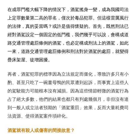
在成罪門檻大幅下降的情況下，酒駕搖身一變，成為我國司法
上定罪數量第二高的罪名，僅次於毒品犯罪。但這樣雷厲風行
的法律，真的妥當嗎？或許是值得懷疑的。首先，既然刑法已
經對酒駕設定一個固定的低門檻，我們幾乎可以說，會構成道
路交通管理處罰條例的酒駕，也必定構成刑法上的酒駕，如此
一來，道路交通管理處罰條例和刑法對於酒駕的處罰，就變得
疊床架屋、徒增困擾。
再者，酒駕犯罪的標準因為立法規定而僵化，導致許多只有小
酌、甚至只吃了一碗薑母鴨的民眾遭到起訴，而事實上這些人
的駕駛能力可能根本沒有減損。因為這些情節輕微的酒駕行為
占了絕大多數，他們的結果也都只有判處幾個月，非但沒有達
到一般人或立法者預期的「酒駕重罰」效果，反而大量耗費司
法資源、使得酒駕案件瑣碎化。
酒駕就有殺人或傷害的間接故意？