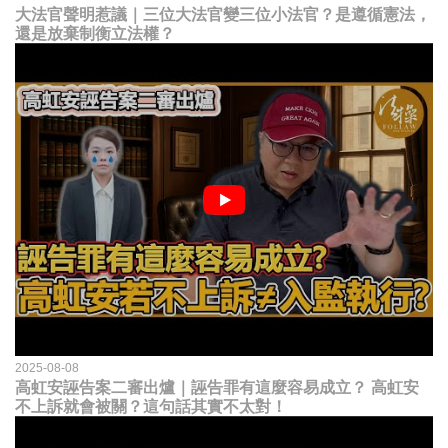
大法官聲明惹議｜三位大法官變三位小法官？是遵循憲法，
還是放棄制衡立法權？
2025-08-08
高虹安誣告案二審出爐｜誣告罪有這麼容易成立？ 高虹安
不上訴就會被關？這句話其實不太對！