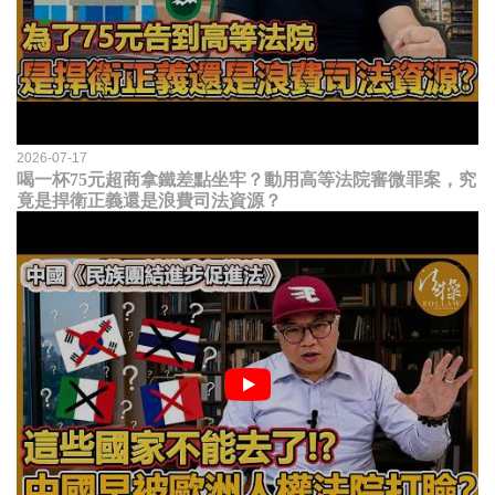
2026-07-17
喝一杯75元超商拿鐵差點坐牢？動用高等法院審微罪案，究
竟是捍衛正義還是浪費司法資源？