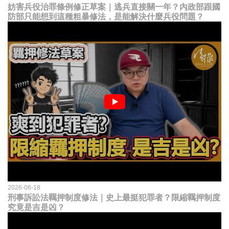
妨害兵役治罪條例修正草案｜逃兵直接關一年？內政部跟國
防部只能想到這種粗暴修法，是能解決什麼兵役問題？
2026-06-18
刑事訴訟法羈押制度修法｜史上最挺犯罪者？限縮羈押制度
究竟是吉是凶？