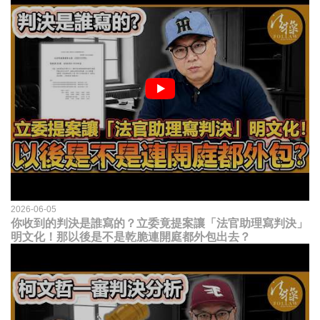
2026-06-05
你收到的判決是誰寫的？立委竟提案讓「法官助理寫判決」
明文化！那以後是不是乾脆連開庭都外包出去？