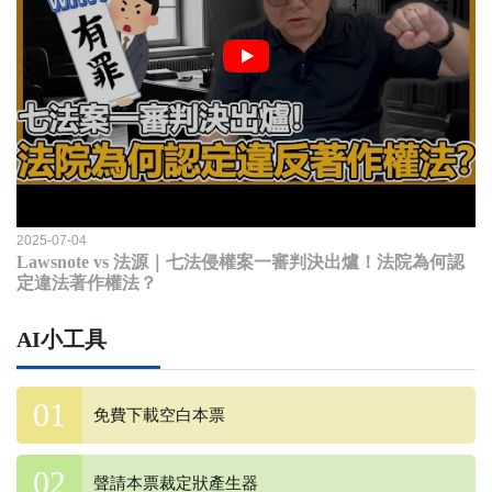
2025-07-04
Lawsnote vs 法源｜七法侵權案一審判決出爐！法院為何認
定違法著作權法？
AI小工具
免費下載空白本票
聲請本票裁定狀產生器