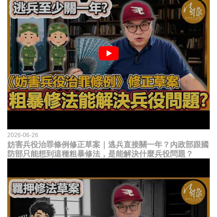
2026-06-26
妨害兵役治罪條例修正草案｜逃兵直接關一年？內政部跟國
防部只能想到這種粗暴修法，是能解決什麼兵役問題？