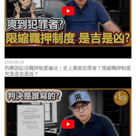
2026-06-18
刑事訴訟法羈押制度修法｜史上最挺犯罪者？限縮羈押制度
究竟是吉是凶？