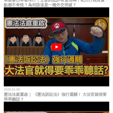
卓榮泰日本看球行｜立委的批評有道理嗎？私人行程其實一
點都不奇怪？為何說這是一種外交突破？
2026-01-09
憲法法庭重啟｜ 《憲法訴訟法》強行通關！ 大法官就得要
乖乖聽話？