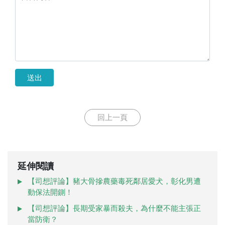
送出
回上一頁
延伸閱讀
【司想評論】豬大骨摻農藥毒死鄰居愛犬，彰化男遭
動保法開鍘！
【司想評論】長期受家暴而殺夫，為什麼不能主張正
當防衛？