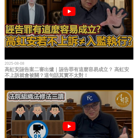
2025-08-08
高虹安誣告案二審出爐｜誣告罪有這麼容易成立？ 高虹安
不上訴就會被關？這句話其實不太對！