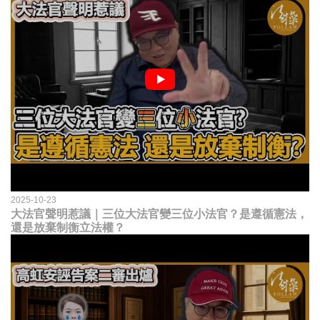
2025-10-23
大法官聲明惹議｜三位大法官變三位小法官？是遵循憲法，
還是放棄制衡立法權？