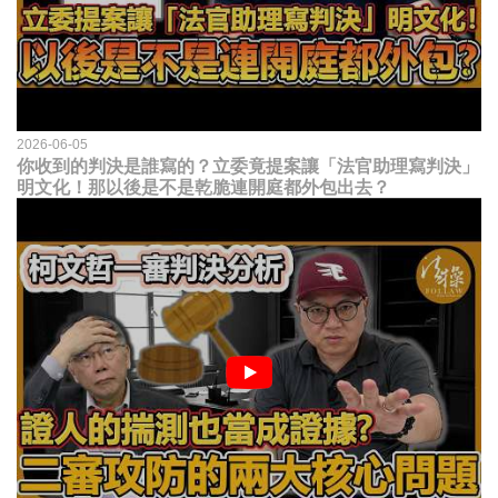
2026-06-05
你收到的判決是誰寫的？立委竟提案讓「法官助理寫判決」
明文化！那以後是不是乾脆連開庭都外包出去？