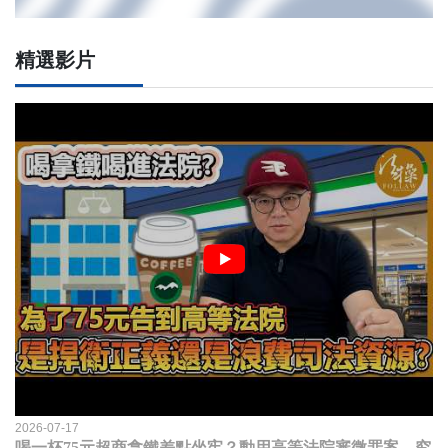
精選影片
2026-07-17
喝一杯75元超商拿鐵差點坐牢？動用高等法院審微罪案，究