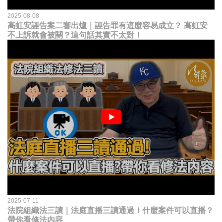
2025-08-08
高虹安誣告案二審出爐｜誣告罪有這麼容易成立？ 高虹安
不上訴就會被關？這句話其實不太對！
2025-07-11
法院組織法三讀｜法庭直播三讀通過！什麼案件可以直播？
帶你看修法內容