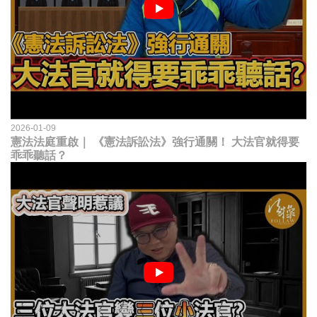
2026-01-09
憲法法庭重啟｜ 《憲法訴訟法》強行通關！ 大法官就得要
乖乖聽話？