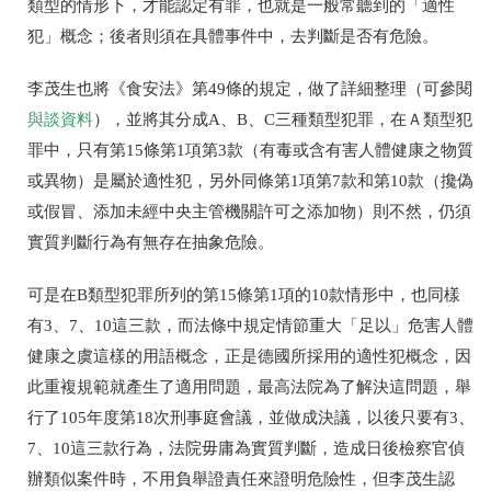
類型的情形下，才能認定有罪，也就是一般常聽到的「適性
犯」概念；後者則須在具體事件中，去判斷是否有危險。
李茂生也將《食安法》第49條的規定，做了詳細整理（可參閱
與談資料
），並將其分成A、B、C三種類型犯罪，在Ａ類型犯
罪中，只有第15條第1項第3款（有毒或含有害人體健康之物質
或異物）是屬於適性犯，另外同條第1項第7款和第10款（攙偽
或假冒、添加未經中央主管機關許可之添加物）則不然，仍須
實質判斷行為有無存在抽象危險。
可是在B類型犯罪所列的第15條第1項的10款情形中，也同樣
有3、7、10這三款，而法條中規定情節重大「足以」危害人體
健康之虞這樣的用語概念，正是德國所採用的適性犯概念，因
此重複規範就產生了適用問題，最高法院為了解決這問題，舉
行了105年度第18次刑事庭會議，並做成決議，以後只要有3、
7、10這三款行為，法院毋庸為實質判斷，造成日後檢察官偵
辦類似案件時，不用負舉證責任來證明危險性，但李茂生認