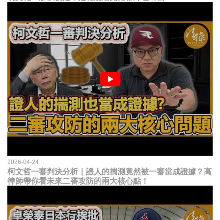
2026-04-24
柯文哲一審判決分析｜證人的揣測竟然被一審當成證據？高
律師帶你看未來二審攻防的兩大核心點！