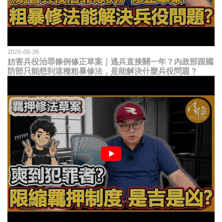
2026-06-26
妨害兵役治罪條例修正草案｜逃兵直接關一年？內政部跟國
防部只能想到這種粗暴修法，是能解決什麼兵役問題？