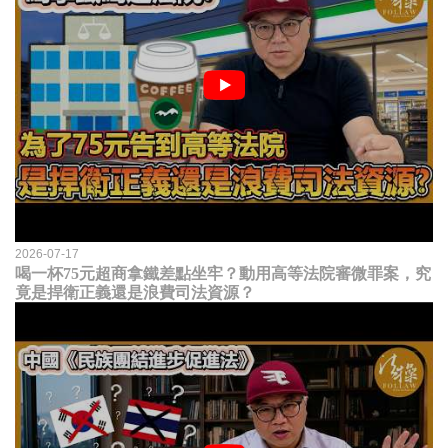
2026-07-17
喝一杯75元超商拿鐵差點坐牢？動用高等法院審微罪案，究
竟是捍衛正義還是浪費司法資源？