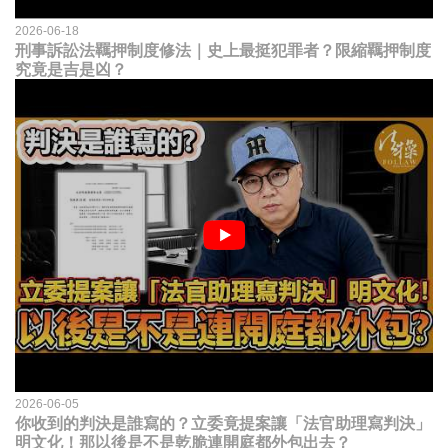
2026-06-18
刑事訴訟法羈押制度修法｜史上最挺犯罪者？限縮羈押制度
究竟是吉是凶？
2026-06-05
你收到的判決是誰寫的？立委竟提案讓「法官助理寫判決」
明文化！那以後是不是乾脆連開庭都外包出去？