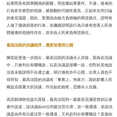
結果間具有因果關係的困難，而捨棄結果要件。不過，後者的
行為皆非典型的危險，被推翻的可能性更高，正如本次所討論
的食安議題，因此，更應該由檢方負積極的舉證責任，證明有
人做了攙偽假冒的行為，並繼續證明該行為日後有危害人民身
體健康的危險性存在，並非由人民來負舉證責任。
最高法院的決議程序，應更加透明公開
陳奕廷更進一步指出，最高法院的決議令人存疑，因為在決議
中，只會列出有哪幾說，以及決議是採哪一說，但對於其他說
法並未能說明不合適之處，研討過程亦不公開，出席人員也不
得而知，最高法院的決議有「事實上」拘束力，因此影響人民
權益這樣重大的決議，作法如此粗糙，恐難令人信服。
高宏銘律師也提出質疑，最高法院刑一庭庭長花滿堂曾於記者
會中說道，該決議由40位刑庭法官出席，並一致通過，若該決
議是由所有出庭法官一致通過，又何必列出有哪幾說？直接由