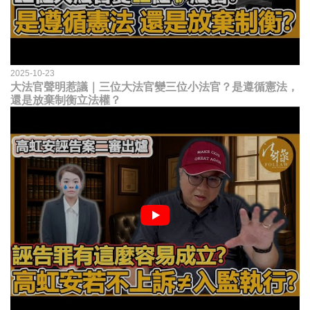
2025-10-23
大法官聲明惹議｜三位大法官變三位小法官？是遵循憲法，
還是放棄制衡立法權？