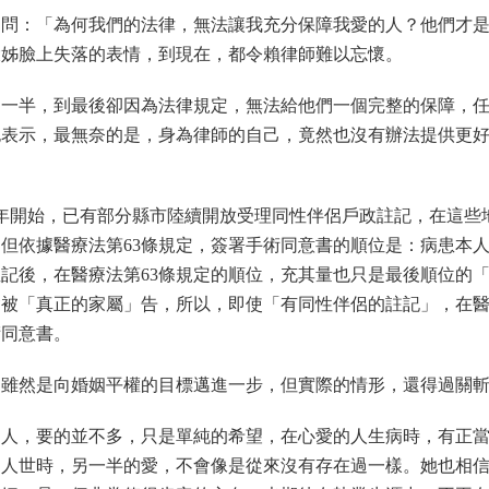
的問：「為何我們的法律，無法讓我充分保障我愛的人？他們才
大姊臉上失落的表情，到現在，都令賴律師難以忘懷。
另一半，到最後卻因為法律規定，無法給他們一個完整的保障，
也表示，最無奈的是，身為律師的自己，竟然也沒有辦法提供更
4年開始，已有部分縣市陸續開放受理同性伴侶戶政註記，在這些
但依據醫療法第63條規定，簽署手術同意書的順位是：病患本
記後，在醫療法第63條規定的順位，充其量也只是最後順位的
會被「真正的家屬」告，所以，即使「有同性伴侶的註記」，在
術同意書。
，雖然是向婚姻平權的目標邁進一步，但實際的情形，還得過關
的人，要的並不多，只是單純的希望，在心愛的人生病時，有正
開人世時，另一半的愛，不會像是從來沒有存在過一樣。她也相