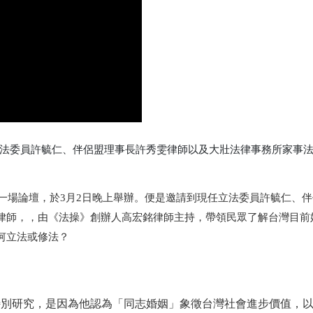
法委員許毓仁、伴侶盟理事長許秀雯律師以及大壯法律事務所家事
第一場論壇，
於3月2日晚上舉辦。
便是邀請到
現任
立法委員許毓仁、伴
律師，
，由《法操》創辦人高宏銘律師主持，帶領民眾了解台灣目前
何立法或修法？
特別研究，是因為他認為「同志婚姻」象徵台灣社會進步價值，