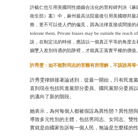
許毓仁也引用
美國同性婚姻合法化的里程碑判決《麻薩諸塞州最高法院
衛生部）案》中，麻州最高法院最後引用美國聯邦最
務，更不可以使人們的偏見，因為法律直接或間接的
tolerate them. Private biases may be outside the reach of 
說，在制定法的時候，應該以一個真正平等的角度去
姻墜入差別待遇的陷阱裡，才能真正落實平權的價值
許秀雯：如不能對同志的苦難有所理解，不該說再等
許秀雯律師接著論述到，從最一開始，只有民進
直到現在包括民進黨部分委員、國民黨部分委員
的邁向了新的階段。
她表示，為何每個人都被假設為異性戀？異性戀
導致多元性別的主體，包括男同志、女同志、雙
實就是由國家告訴每一個人民，無論是怎麼樣的