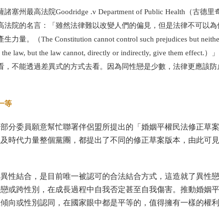
Goodridge .v Department of Public Health（古德
高法院的名言：
「雖然法律難以改變人們的偏見，但是法律不可以為
產生力量。（
The Constitution cannot control such prejudices but neithe
the law, but the law cannot, directly or indirectly, give them effect.
）」
看，不能透過差異式的方式去看。因為同性戀是少數，法律更應該防
。
一等
黨部分委員願意幫忙聯署伴侶盟所提出的「婚姻平權民法修正草
以及時代力量整個黨團，都提出了不同的修正草案版本，由此可
與異性結合，是目前唯一被認可的合法結合方式，這造就了異性
性戀或跨性別，在成長過程中自我否定甚至自我傷害。推動婚姻
性傾向或性別認同，在國家眼中都是平等的，值得擁有一樣的權