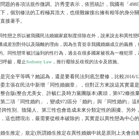
問題的各項法規作微調。許秀雯表示，依照統計，我國有「498
係下，個別修法的工程極其浩大，也很難嫁接出擁有相等的身分
，直接著手。
同性戀之所以被我國民法婚姻家庭制度排除在外，說來說去和異性戀
構成差別對待以及隔離的理由，因為生育並非我國婚姻成立的義務，
的。同性戀常被討論到的性行為，過去在很多國家被視為一種犯罪，
烈呼籲，廢止
Sodomy Law
，推行廢除反歧視的法令及措施。
就是完全平等嗎？
她認為，還是要看民法到底怎麼修，比較2016/12
立委主張在民法中新增「同性婚姻章」，
但對正方來說這其實還
整合版(整合尤美女、
許毓仁及時力黨團版本)裏頭，第972條捨
訂第二項「同性婚約」，
變成972區分「婚約」與「同性婚約」這
於跨性別、陰陽人、
第三性也會造成未來分類定性的困擾。另外
妻，這也體現出，
最需要從根本破除的，其實是以異性戀為中心
婚生推定」規定(
所謂婚生推定在異性婚姻中就是原則上夫會自