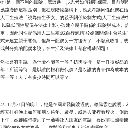
除也是ㄧ個不利的風險，
應該進一步思考如何補強保障。
目前我
在應該廢除這種區別，但在現階段架構下，
應思考讓同性配偶在
人工生殖法「視為婚生子女」的親子關係擬制方式(
人工生殖法
，
以降低同性配偶在法律上和小孩建立親子關係的風險與成本。
推定，
因此同性配偶用人工生殖(或自行滴精)
於婚姻關係中合意生
方式來建立親子關係，
但萬一配偶另一方後悔了，不願意收養，
子或對分娩的配偶來說，在生活及法律上都會構成問題！
既然社會有爭議，為什麼不能等一等？彷彿等待，是一件很容易
」年！所謂等待，是以誰的權利做代價？是以誰的青春作為成本
再等一等！人，有多少時間可以等？
4年12月31日的晚上，她是在國泰醫院渡過的。賴佩霞也說明：
已經安排好晚上如何和朋友跨年、聚餐，或是去哪裡看煙火，倒
天下午，她卻臨時接到了一通委託人朋友的電話，要她前往國泰
不同的慶祝方式渡過───在醫院和當事人討論遺囑內容。