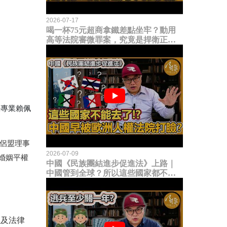
2026-07-17
喝一杯75元超商拿鐵差點坐牢？動用
高等法院審微罪案，究竟是捍衛正義
還是浪費司法資源？
法專業賴佩
侶盟理事
2026-07-09
婚姻平權
中國《民族團結進步促進法》上路｜
中國管到全球？所以這些國家都不能
去了？中國早就被歐洲人權法院打
臉？
以及法律