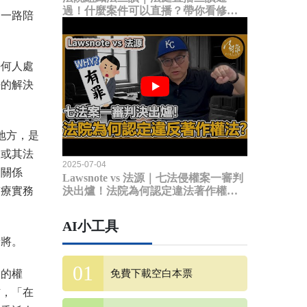
過！什麼案件可以直播？帶你看修法
是一路陪
內容
任何人處
好的解決
地方，是
人或其法
2025-07-04
「關係
Lawsnote vs 法源｜七法侵權案一審判
醫療實務
決出爐！法院為何認定違法著作權
法？
AI小工具
斬將。
當的權
免費下載空白本票
信，「在