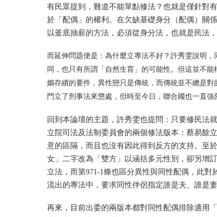
有民眾提到，難道不能單點修法？也就是僅針對有
於「配偶」的權利。在欠缺基礎身分（配偶）關
以釜底抽薪的方法，必須從身分法，也就是民法
而延伸問題便是：為什麼立專法不好？許秀雯說明，
同，也只有所謂「自然生育」的可能性。但這並不能
姻存續的要件，異性戀只是傳統，而傳統並不總是對
門立了刑事法來懲處，但時至今日，聯合國也一直強
回到本論壇的主題，許秀雯也提問：只要修民法
立院司法及法制委員會的兩個修法版本：
蔡易餘
意的區隔，
而且也沒有因此得到反方的支持。至於
女」
二字改為「雙方」以涵括多元性別，卻另增
立法，而第971-
1條也區分異性與同性配偶，此對
流出的專法中，
要求同性伴侶指定誰是夫、誰是
再來，目前出委的兩版本都對同性配偶排除適用「