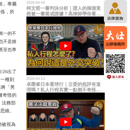
2026-04-24
項」專屬
柯文哲一審判決分析｜證人的揣測竟
關係，所
然被一審當成證據？高律師帶你看未
來二審攻防的兩大核心點！
唯一的不
也不是婚
甚至也專
/
26出了
2026-03-13
是一種刻
卓榮泰日本看球行｜立委的批評有道
棄將「男
理嗎？私人行程其實一點都不奇怪？
種奇怪的
為何說這是一種外交突破？
，法務部
的思維。
動被視為