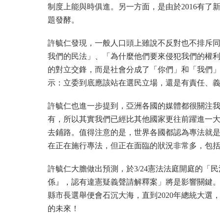
制度上能與時俱進。另一方面，是由於2016有
題發酵。
許毓仁發現，一般人口頭上雖說不反對也不排斥
我們的民法」、「為什麼他們要來侵犯我們的權
的對立交鋒，而是社會分成了「你們」和「我們
示：立委到底應該站在選民立場，還是有責任、
許毓仁也進一步提到，亞洲各國的媒體都很關注
有，所以其實我們已經比其他國家更往前躍進一
去鋪路。值得注意的是，世界各國都認為專法就
在正在施行專法，但正在面臨的狀況非常多，包
許毓仁大膽做出預測，於3/24憲法法庭開庭的「
係』，認有違憲疑義聲請解釋案」將是影響關鍵
縣市長選舉便會石沉大海，直到2020年總統大
的未來！