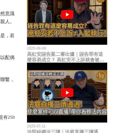
雖然意識
位親人。
則是，若
2025-08-08
高虹安誣告案二審出爐｜誣告罪有這
法以配偶
麼容易成立？ 高虹安不上訴就會被
關？這句話其實不太對！
何聯繫，
有250
2025-07-11
法院組織法三讀｜法庭直播三讀通