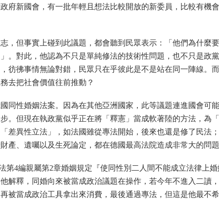
了新政府新國會，有一批年輕且想法比較開放的新委員，比較有機
同志，但事實上碰到此議題，都會聽到民眾表示：「他們為什麼
利」。對此，他認為不只是單純修法的技術性問題，也不只是政
」，彷彿事情無論對錯，民眾只在乎彼此是不是站在同一陣線。
義務去把社會價值往前推動？
我國同性婚姻法案。因為在其他亞洲國家，此等議題連進國會可
大步。但現在執政黨似乎正在將「釋憲」當成軟著陸的方法，為
是「差異性立法」，如法國雖從專法開始，後來也還是修了民法
括財產、遺囑以及生死論定，都在德國最高法院造成非常大的問
民法第4編親屬第2章婚姻規定『使同性別二人間不能成立法律上婚
。他解釋，同婚向來被當成政治議題在操作，若今年不進入二讀
選，再被當成政治工具拿出來消費，最後通過專法，但這是他最不