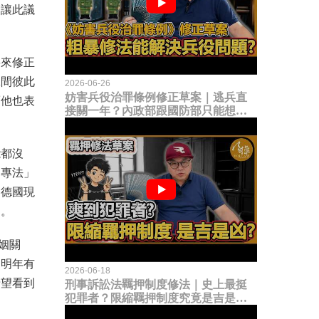
會讓此議
要來修正
黨間彼此
2026-06-26
妨害兵役治罪條例修正草案｜逃兵直
而他也表
接關一年？內政部跟國防部只能想到
這種粗暴修法，是能解決什麼兵役問
題？
能都沒
「專法」
；德國現
題。
姻關
，明年有
2026-06-18
希望看到
刑事訴訟法羈押制度修法｜史上最挺
犯罪者？限縮羈押制度究竟是吉是
凶？