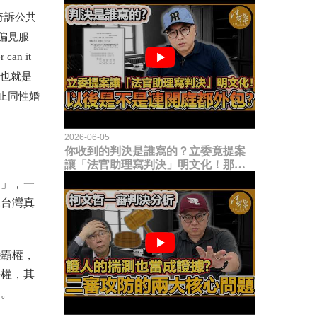
里奇訴公共
偏見服
r can it
也就是
止同性婚
2026-06-05
你收到的判決是誰寫的？立委竟提案
讓「法官助理寫判決」明文化！那以
後是不是乾脆連開庭都外包出去？
案」，一
見台灣真
戀霸權，
平權，其
利。