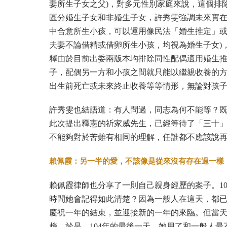
妻所生子女之
父)，對多元性別家庭來說，這個排
區分婚生子女和非婚生子女，
許秀雯強調未來實
中合意所生小孩，可以運用像民法「
婚生推定」或
夫妻不論借精或借卵所生小孩，
均視為婚生子女)
釋由於目前出委兩版本均排除同性配偶適用婚生
子，
配偶另一方和小孩之間就只能以繼親收養的
出生前死亡或未來終止收養等等情形，
無論對孩
許秀雯也結語道：有人問過，同志為何不能等？
此次提出釋憲的祈家威先生，已經等待了「三十
不能夠對於苦難有相同的理解，任誰都不應該說
賴佩霞：另一半的愛，不該像是從來沒有存在過一樣
賴佩霞律師也分享了一則自己親身經歷的案子。10
時間她會記得如此清楚？因為一般人在這天，都
慶祝一年的結束，並迎接新的一年的來臨。但當
趟。於是，104年的最後一天，她用了和一般人最