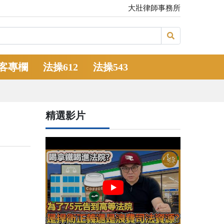
大壯律師事務所
客專欄
法操612
法操543
精選影片