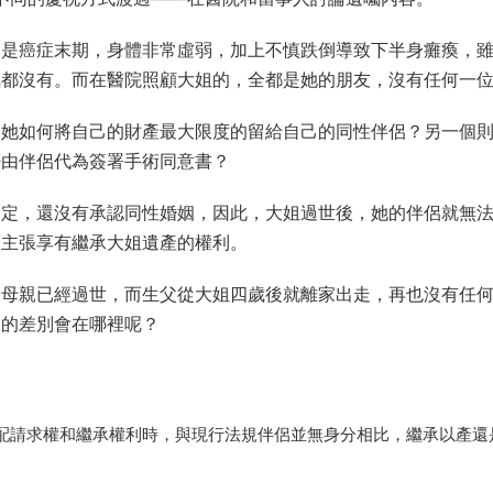
已是癌症末期，身體非常虛弱，加上不慎跌倒導致下半身癱瘓，
氣都沒有。而在醫院照顧大姐的，全都是她的朋友，沒有任何一
，她如何將自己的財產最大限度的留給自己的同性伴侶？另一個
否由伴侶代為簽署手術同意書？
規定，還沒有承認同性婚姻，因此，大姐過世後，她的伴侶就無
分主張享有繼承大姐遺產的權利。
，母親已經過世，而生父從大姐四歲後就離家出走，再也沒有任
樣的差別會在哪裡呢？
配請求權和繼承權利時，與現行法規伴侶並無身分相比，繼承以產還是