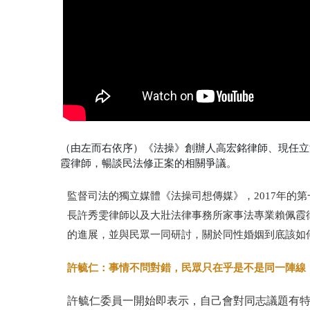
（由左而右依序）《法操》創辦人高宏銘律師、現任立
霞律師，暢談民法修正案的相關爭議。
監督司法的獨立媒體《法操司想傳媒》，
2017年的
長許秀雯律師以及大壯法律事務所家事法專業賴佩霞
的進展，並
與民眾一同研討，關於同性婚姻到底該如
許毓仁：事情不問對錯，民眾只在乎是不是同一陣線
許毓仁委員一開始即表示，自己會對同志議題有