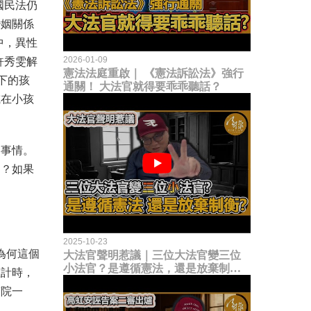
國民法仍
婚姻關係
中，異性
2026-01-09
許秀雯解
憲法法庭重啟｜ 《憲法訴訟法》強行
下的孩
通關！ 大法官就得要乖乖聽話？
或在小孩
的事情。
的？如果
2025-10-23
為何這個
大法官聲明惹議｜三位大法官變三位
小法官？是遵循憲法，還是放棄制衡
數計時，
立法權？
醫院一