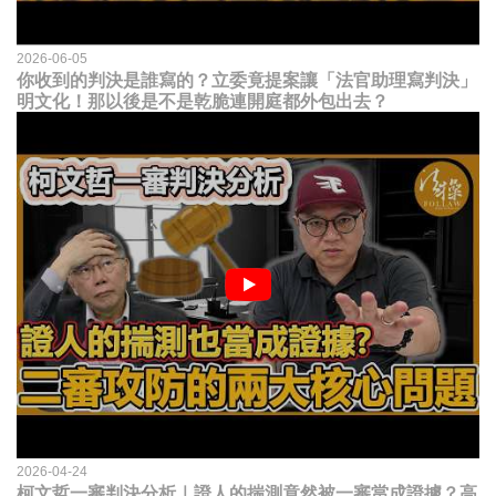
2026-06-05
你收到的判決是誰寫的？立委竟提案讓「法官助理寫判決」
明文化！那以後是不是乾脆連開庭都外包出去？
2026-04-24
柯文哲一審判決分析｜證人的揣測竟然被一審當成證據？高