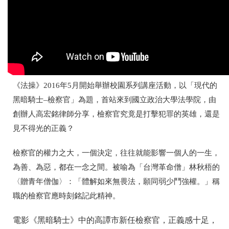
《法操》2016年5月開始舉辦校園系列講座活動，以「現代的
黑暗騎士–檢察官」為題，首站來到國立政治大學法學院，由
創辦人高宏銘律師分享，檢察官究竟是打擊犯罪的英雄，還是
見不得光的正義？
檢察官的權力之大，一個決定，往往就能影響一個人的一生，
為善、為惡，都在一念之間。被喻為「台灣革命僧」林秋梧的
〈贈青年僧伽〉：「體解如來無畏法，願同弱少鬥強權。」稱
職的檢察官應時刻銘記此精神。
電影《黑暗騎士》中的高譚市新任檢察官，正義感十足，