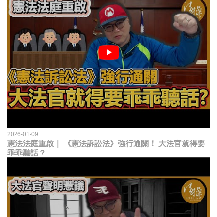
2026-01-09
憲法法庭重啟｜ 《憲法訴訟法》強行通關！ 大法官就得要
乖乖聽話？