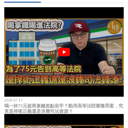
2026-07-17
喝一杯75元超商拿鐵差點坐牢？動用高等法院審微罪案，究
竟是捍衛正義還是浪費司法資源？