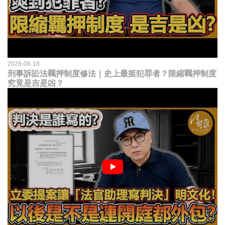
2026-06-18
刑事訴訟法羈押制度修法｜史上最挺犯罪者？限縮羈押制度
究竟是吉是凶？