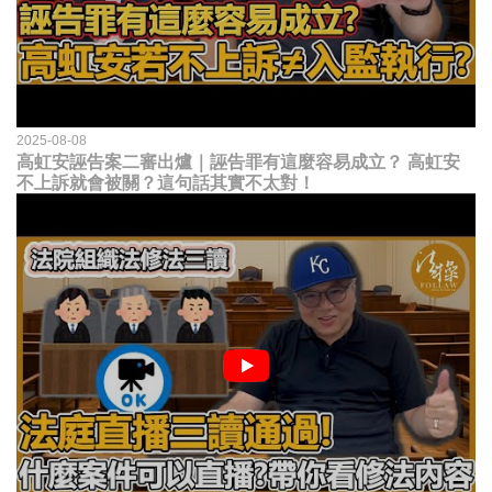
2025-08-08
高虹安誣告案二審出爐｜誣告罪有這麼容易成立？ 高虹安
不上訴就會被關？這句話其實不太對！