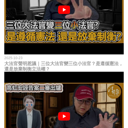
2025-10-23
大法官聲明惹議｜三位大法官變三位小法官？是遵循憲法，
還是放棄制衡立法權？