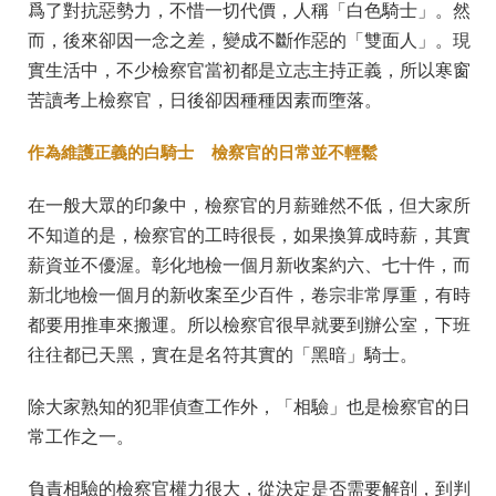
爲了對抗惡勢力，不惜一切代價，人稱「白色騎士」。然
而，後來卻因一念之差，變成不斷作惡的「雙面人」。現
實生活中，不少檢察官當初都是立志主持正義，所以寒窗
苦讀考上檢察官，日後卻因種種因素而墮落。
作為維護正義的白騎士 檢察官的日常並不輕鬆
在一般大眾的印象中，檢察官的月薪雖然不低，但大家所
不知道的是，檢察官的工時很長，如果換算成時薪，其實
薪資並不優渥。彰化地檢一個月新收案約六、七十件，而
新北地檢一個月的新收案至少百件，卷宗非常厚重，有時
都要用推車來搬運。所以檢察官很早就要到辦公室，下班
往往都已天黑，實在是名符其實的「黑暗」騎士。
除大家熟知的犯罪偵查工作外，「相驗」也是檢察官的日
常工作之一。
負責相驗的檢察官權力很大，從決定是否需要解剖，到判