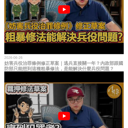
2026-06-26
妨害兵役治罪條例修正草案｜逃兵直接關一年？內政部跟國
防部只能想到這種粗暴修法，是能解決什麼兵役問題？